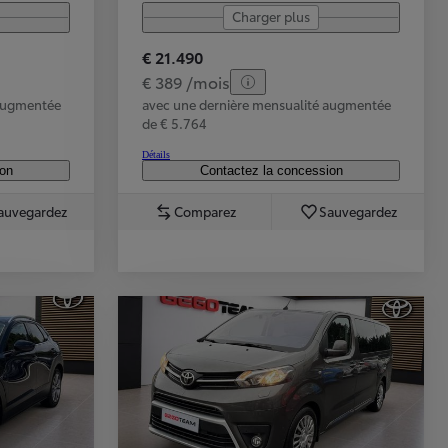
Charger plus
€ 21.490
€ 389 /mois
 augmentée
avec une dernière mensualité augmentée
Occasions
Les meilleures occasions de votre concession
de € 5.764
Détails
ion
Contactez la concession
auvegardez
Comparez
Sauvegardez