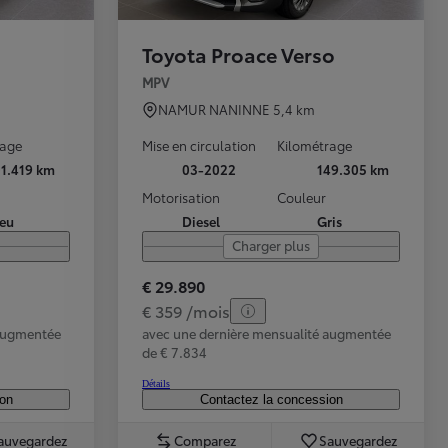
Toyota Proace Verso
MPV
NAMUR NANINNE
5,4 km
rage
Mise en circulation
Kilométrage
01.419 km
03-2022
149.305 km
Motorisation
Couleur
leu
Diesel
Gris
Charger plus
€ 29.890
€ 359 /mois
 augmentée
avec une dernière mensualité augmentée
de € 7.834
Détails
ion
Contactez la concession
auvegardez
Comparez
Sauvegardez