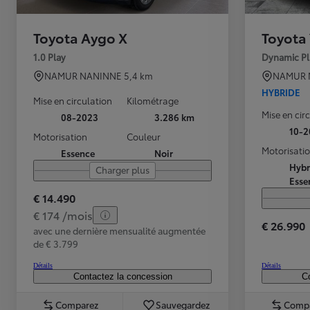
Toyota Aygo X
Toyota 
1.0 Play
Dynamic Pl
NAMUR NANINNE
5,4 km
NAMUR 
HYBRIDE
Mise en circulation
Kilométrage
Mise en cir
08-2023
3.286 km
10-2
Motorisation
Couleur
Motorisati
Essence
Noir
Hybr
Charger plus
Esse
€ 14.490
€ 174 /mois
€ 26.990
avec une dernière mensualité augmentée
de € 3.799
Détails
Détails
Contactez la concession
Co
Comparez
Sauvegardez
Comp