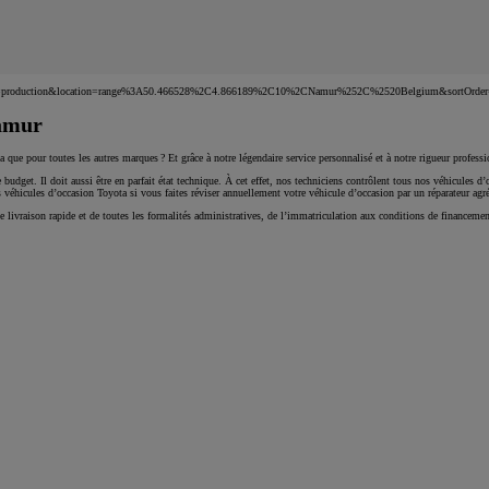
Corolla Cross
HYBRIDE
&uscEnv=production&location=range%3A50.466528%2C4.866189%2C10%2CNamur%252C%2520Belgium&sortOrder
Namur
ue pour toutes les autres marques ? Et grâce à notre légendaire service personnalisé et à notre rigueur professi
 budget. Il doit aussi être en parfait état technique. À cet effet, nos techniciens contrôlent tous nos véhicules
 véhicules d’occasion Toyota si vous faites réviser annuellement votre véhicule d’occasion par un réparateur agr
vraison rapide et de toutes les formalités administratives, de l’immatriculation aux conditions de financement a
À partir de