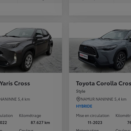
Yaris Cross
Toyota Corolla Cro
Style
NANINNE
5,4 km
NAMUR NANINNE
5,4 km
HYBRIDE
culation
Kilométrage
Mise en circulation
Kilomét
2022
87.627 km
11-2023
7
on
Couleur
Motorisation
Couleur