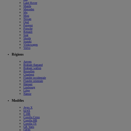
Land Rover
Mazda
Mercedes
Land Cruiser
Mg
Mini
Nissan
Opel
Peugeot
Porsche
Renault
Seat
Skoda
Suzuki
Vlokswagen
Volvo
Régions
Anvers
Brabant flamand
Brabant wallon
Bruxelles
Charleroi
Flandre occidentale
Flandre orientale
Hainaut
Limbourg
Liège
Namur
Modèles
Aygo X
bZ4X
C-HR
Corolla Cross
Corolla HB
Corolla TS
GR Yaris
GR86