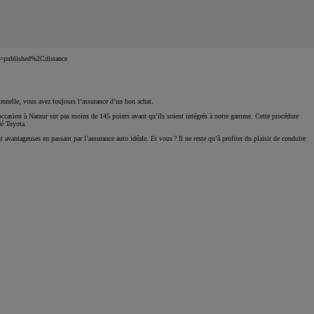
=published%2Cdistance
onnelle, vous avez toujours l’assurance d’un bon achat.
 d’occasion à Namur sur pas moins de 145 points avant qu’ils soient intégrés à notre gamme. Cette procédure
éé Toyota.
vantageuses en passant par l’assurance auto idéale. Et vous ? Il ne reste qu’à profiter du plaisir de conduire