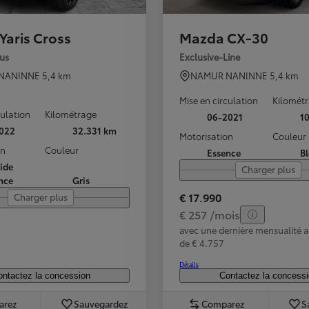
Yaris Cross
Mazda CX-30
us
Exclusive-Line
NANINNE
5,4 km
NAMUR NANINNE
5,4 km
Mise en circulation
Kilomét
culation
Kilométrage
06-2021
1
022
32.331 km
Motorisation
Couleur
on
Couleur
Essence
B
ide
Charger plus
nce
Gris
€ 17.990
Charger plus
€ 257 /mois
avec une dernière mensualité
de € 4.757
Détails
ntactez la concession
Contactez la concess
arez
Sauvegardez
Comparez
S