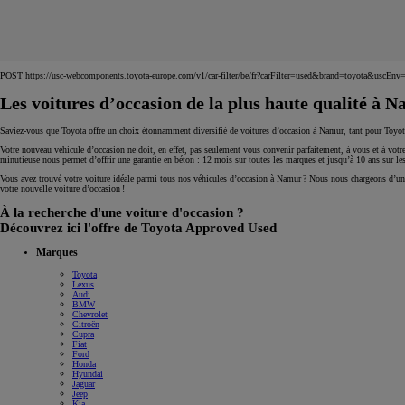
Corolla Touring Sports
HYBRIDE
POST https://usc-webcomponents.toyota-europe.com/v1/car-filter/be/fr?carFilter=used&brand=toyota
Les voitures d’occasion de la plus haute qualité à 
Saviez-vous que Toyota offre un choix étonnamment diversifié de voitures d’occasion à Namur, tant pour Toyota q
Votre nouveau véhicule d’occasion ne doit, en effet, pas seulement vous convenir parfaitement, à vous et à votre
minutieuse nous permet d’offrir une garantie en béton : 12 mois sur toutes les marques et jusqu’à 10 ans sur les
Vous avez trouvé votre voiture idéale parmi tous nos véhicules d’occasion à Namur ? Nous nous chargeons d’une li
votre nouvelle voiture d’occasion !
À la recherche d'une voiture d'occasion ?
Découvrez ici l'offre de Toyota Approved Used
Marques
Toyota
Lexus
Audi
BMW
Chevrolet
Citroën
Cupra
Fiat
Ford
Honda
À partir de
Hyundai
Jaguar
ou financement à partir de
Jeep
Kia