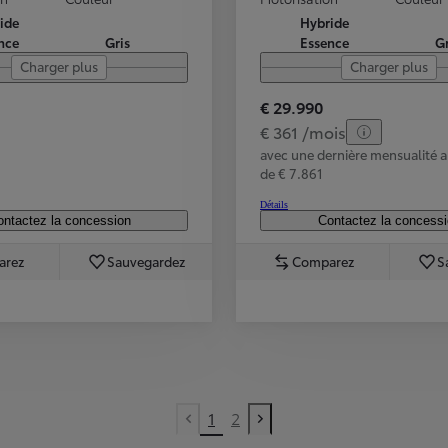
ide
Hybride
nce
Gris
Essence
Gr
Charger plus
Charger plus
€ 29.990
€ 361 /mois
avec une dernière mensualité
de € 7.861
Détails
ntactez la concession
Contactez la concess
arez
Sauvegardez
Comparez
S
1
2
À partir de
Previous page
Next page
ou financement à partir de