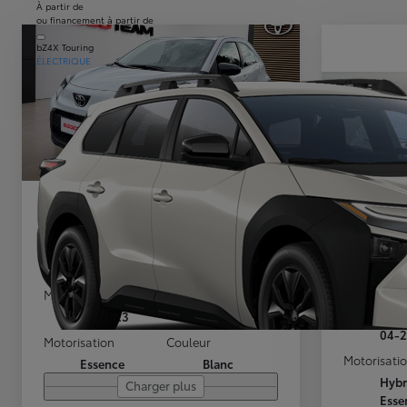
À partir de
ou financement à partir de
bZ4X Touring
ÉLECTRIQUE
Toyota Aygo X
Toyota
X play
TS 1.8HSD
NAMUR NANINNE
5,4 km
NAMUR 
HYBRIDE
Mise en circulation
Kilométrage
Mise en cir
03-2023
17.820 km
04-
Motorisation
Couleur
Motorisati
Essence
Blanc
Hybr
Charger plus
Esse