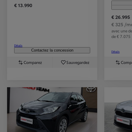
€ 13.990
À partir de
ou financement à partir de
€ 26.995
Toyota C-HR
€ 325 /m
HYBRIDE
avec une d
de € 7.075
Détails
Contactez la concession
Détails
Comparez
Sauvegardez
Comp