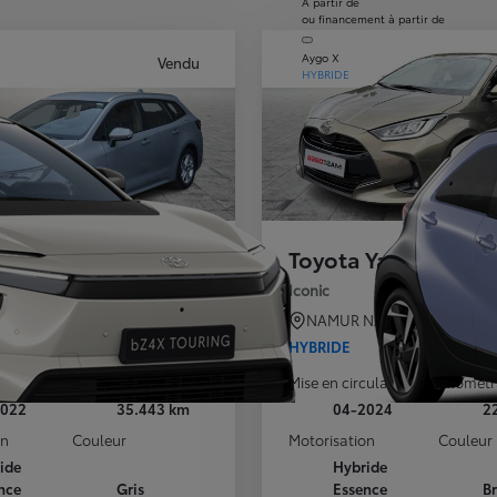
À partir de
ou financement à partir de
Aygo X
Vendu
HYBRIDE
 Corolla HB/TS
Toyota Yaris
 DYN + BUSINESS P
Iconic
NANINNE
5,4 km
NAMUR NANINNE
5,4 km
HYBRIDE
culation
Kilométrage
Mise en circulation
Kilomét
2022
35.443 km
04-2024
2
on
Couleur
Motorisation
Couleur
ide
Hybride
nce
Gris
Essence
B