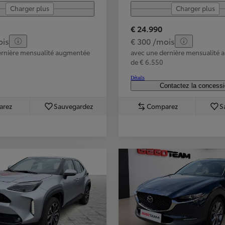
Charger plus
Charger plus
À partir de
ou financement à partir de
€ 24.990
Yaris Cross
ois
€ 300 /mois
HYBRIDE
ernière mensualité augmentée
avec une dernière mensualité
de € 6.550
Détails
Contactez la concess
arez
Sauvegardez
Comparez
S