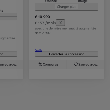
Essence
Rouge
Charger plus
is
€ 10.990
€ 157 /mois
avec une dernière mensualité augmentée
de € 2.907
 augmentée
Détails
ion
Contactez la concession
auvegardez
Comparez
Sauvegardez