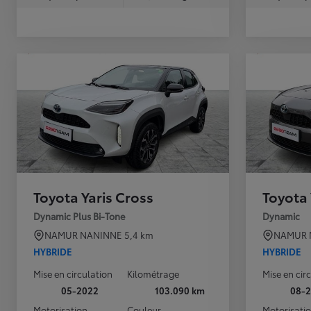
Toyota Yaris Cross
Toyota 
Dynamic Plus Bi-Tone
Dynamic
NAMUR NANINNE
5,4 km
NAMUR 
HYBRIDE
HYBRIDE
Mise en circulation
Kilométrage
Mise en cir
À partir de
05-2022
103.090 km
08-
ou financement à partir de
Motorisation
Couleur
Motorisati