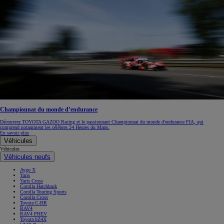
Championnat du monde d’endurance
Découvrez TOYOTA GAZOO Racing et le passionnant Championnat du monde d'endurance FIA, qui
comprend notamment les célèbres 24 Heures du Mans.
En savoir plus
Véhicules
Véhicules
Véhicules neufs
Aygo X
Yaris
Yaris Cross
Corolla Hatchback
Corolla Touring Sports
Corolla Cross
Toyota C-HR
RAV4
RAV4 PHEV
Toyota bZ4X