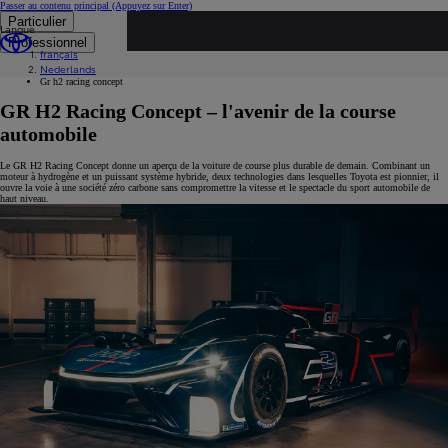
Passer au contenu principal
(Appuyez sur Enter)
Particulier
Langue
...
Professionnel
français
Découvrez Toyota
Nederlands
Toyota GAZOO Racing
Gr h2 racing concept
GR H2 Racing Concept – l'avenir de la course
automobile
Le GR H2 Racing Concept donne un aperçu de la voiture de course plus durable de demain. Combinant un
moteur à hydrogène et un puissant système hybride, deux technologies dans lesquelles Toyota est pionnier, il
ouvre la voie à une société zéro carbone sans compromettre la vitesse et le spectacle du sport automobile de
haut niveau.