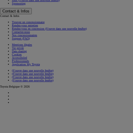
Jobs
(S'ouvre dans une nouvelle fenêtre)
Sponsoring
Contact & Infos
Contact & Infos
Trouvez un concessionnaire
Rendez-vous entretien
Rendez-vous en concession
(S'ouvre dans une nouvelle fenêtre)
Contactez-nous
Nos concessionnaires
Support (FAQ)
Mentions légales
Vie privée
Data sharing
Cookies
Accessibilité
Professionnels
Application My Toyota
(S'ouvre dans une nouvelle fenêtre)
(S'ouvre dans une nouvelle fenêtre)
(S'ouvre dans une nouvelle fenêtre)
(S'ouvre dans une nouvelle fenêtre)
Toyota Belgique © 2026