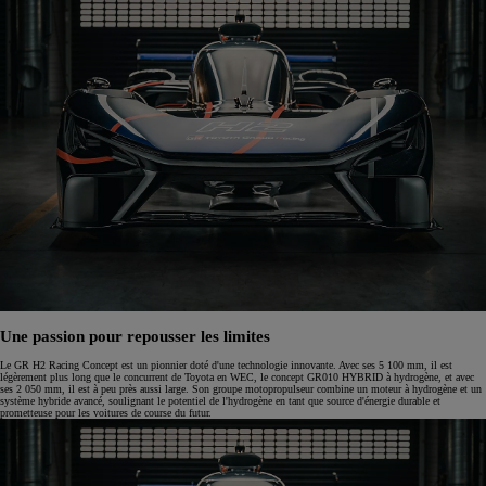
Une passion pour repousser les limites
Le GR H2 Racing Concept est un pionnier doté d'une technologie innovante. Avec ses 5 100 mm, il est
légèrement plus long que le concurrent de Toyota en WEC, le concept GR010 HYBRID à hydrogène, et avec
ses 2 050 mm, il est à peu près aussi large. Son groupe motopropulseur combine un moteur à hydrogène et un
système hybride avancé, soulignant le potentiel de l'hydrogène en tant que source d'énergie durable et
prometteuse pour les voitures de course du futur.