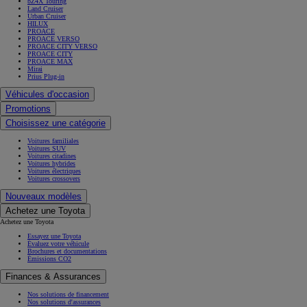
bZ4X Touring
Land Cruiser
Urban Cruiser
HILUX
PROACE
PROACE VERSO
PROACE CITY VERSO
PROACE CITY
PROACE MAX
Mirai
Prius Plug-in
Véhicules d'occasion
Promotions
Choisissez une catégorie
Voitures familiales
Voitures SUV
Voitures citadines
Voitures hybrides
Voitures électriques
Voitures crossovers
Nouveaux modèles
Achetez une Toyota
Achetez une Toyota
Essayez une Toyota
Évaluez votre véhicule
Brochures et documentations
Émissions CO2
Finances & Assurances
Nos solutions de financement
Nos solutions d'assurances