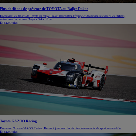
Plus de 40 ans de présence de TOYOTA au Rallye Dakar
Découvrez les 40 ans de Toyota au rallye Dakar. Rencontrez l'équipe et découvrez les véhicules utilisés,
notamment le puissant Toyota Dakar Hilux.
En savoir plus
Toyota GAZOO Racing
Découvrez Toyota GAZOO Racing. Restez à jour avec les derniers événements de sport automobile.
En savoir plus