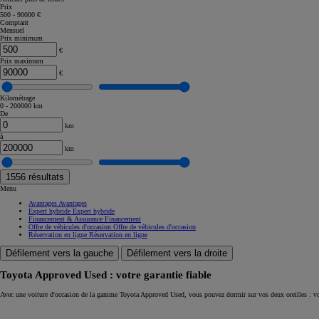
Prix
500 - 90000 €
Corolla Touring Sports
Comptant
HYBRIDE
Mensuel
Prix minimum
€
Prix maximum
€
Kilométrage
0 - 200000 km
De
km
à
km
1556
résultats
Menu
Avantages
Avantages
Expert hybride
Expert hybride
Financement & Assurance
Financement
Offre de véhicules d'occasion
Offre de véhicules d'occasion
Réservation en ligne
Réservation en ligne
Défilement vers la gauche
Défilement vers la droite
Toyota Approved Used : votre garantie fiable
À partir de
Avec une voiture d'occasion de la gamme Toyota Approved Used, vous pouvez dormir sur vos deux oreilles : vo
ou financement à partir de