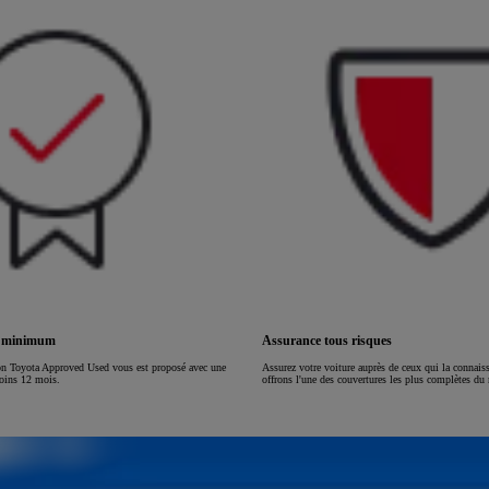
ou financement à partir de
HILUX
ÉLECTRIQUE
s minimum
Assurance tous risques
on Toyota Approved Used vous est proposé avec une
Assurez votre voiture auprès de ceux qui la connai
moins 12 mois.
offrons l'une des couvertures les plus complètes du