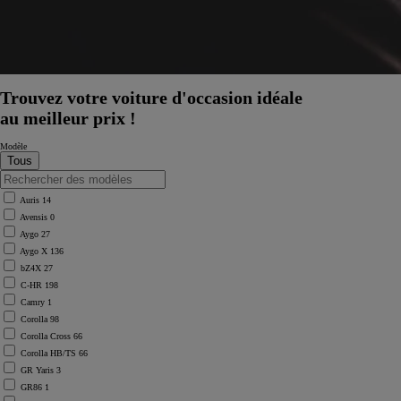
Trouvez votre voiture d'occasion idéale
au meilleur prix !
Modèle
Auris
14
Avensis
0
Aygo
27
Aygo X
136
bZ4X
27
C-HR
198
Camry
1
Corolla
98
Corolla Cross
66
Corolla HB/TS
66
À partir de
GR Yaris
3
ou financement à partir de
GR86
1