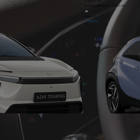
À partir de
ou financement à partir de
Aygo X
HYBRIDE