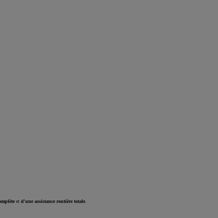
omplète
et
d'une assistance routière totale
.