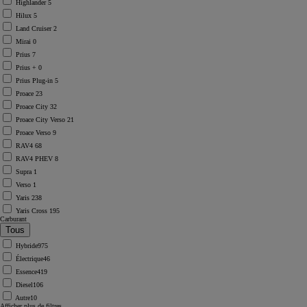
Highlander
5
Hilux
5
Land Cruiser
2
Mirai
0
Prius
7
Prius +
0
Prius Plug-in
5
Proace
23
Proace City
32
Proace City Verso
21
Proace Verso
9
RAV4
68
RAV4 PHEV
8
Supra
1
Verso
1
Yaris
238
Yaris Cross
195
Carburant
Hybride
975
Électrique
46
Essence
419
Diesel
106
Autre
10
Afficher plus de filtres