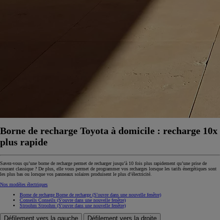
Borne de recharge Toyota à domicile : recharge 10x
plus rapide
Savez-vous qu’une borne de recharge permet de recharger jusqu’à 10 fois plus rapidement qu’une prise de
courant classique ? De plus, elle vous permet de programmer vos recharges lorsque les tarifs énergétiques sont
les plus bas ou lorsque vos panneaux solaires produisent le plus d’électricité.
Nos modèles électriques
Borne de recharge
Borne de recharge
(S'ouvre dans une nouvelle fenêtre)
Conseils
Conseils
(S'ouvre dans une nouvelle fenêtre)
Stroohm
Stroohm
(S'ouvre dans une nouvelle fenêtre)
Défilement vers la gauche
Défilement vers la droite