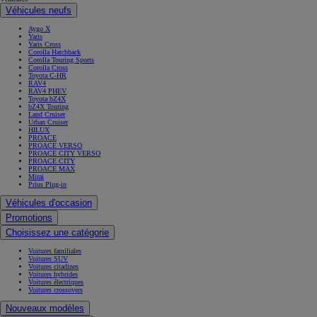
Véhicules neufs
Aygo X
Yaris
Yaris Cross
Corolla Hatchback
Corolla Touring Sports
Corolla Cross
Toyota C-HR
RAV4
RAV4 PHEV
Toyota bZ4X
bZ4X Touring
Land Cruiser
Urban Cruiser
HILUX
PROACE
PROACE VERSO
PROACE CITY VERSO
PROACE CITY
PROACE MAX
Mirai
Prius Plug-in
Véhicules d'occasion
Promotions
Choisissez une catégorie
Voitures familiales
Voitures SUV
Voitures citadines
Voitures hybrides
Voitures électriques
Voitures crossovers
Nouveaux modèles