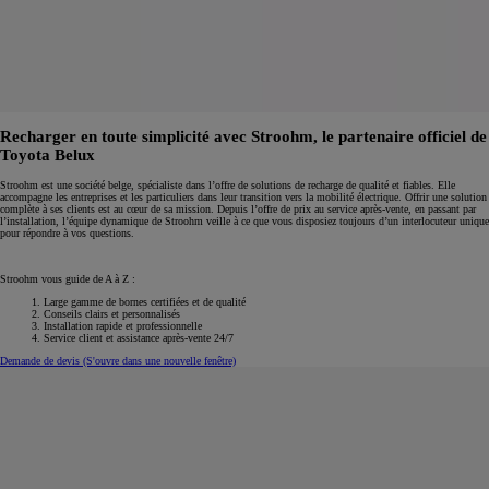
Recharger en toute simplicité avec Stroohm, le partenaire officiel de
Toyota Belux
Stroohm est une société belge, spécialiste dans l’offre de solutions de recharge de qualité et fiables. Elle
accompagne les entreprises et les particuliers dans leur transition vers la mobilité électrique. Offrir une solution
complète à ses clients est au cœur de sa mission. Depuis l’offre de prix au service après-vente, en passant par
l’installation, l’équipe dynamique de Stroohm veille à ce que vous disposiez toujours d’un interlocuteur unique
pour répondre à vos questions.
Stroohm vous guide de A à Z :
Large gamme de bornes certifiées et de qualité
Conseils clairs et personnalisés
Installation rapide et professionnelle
Service client et assistance après-vente 24/7
Demande de devis
(S'ouvre dans une nouvelle fenêtre)