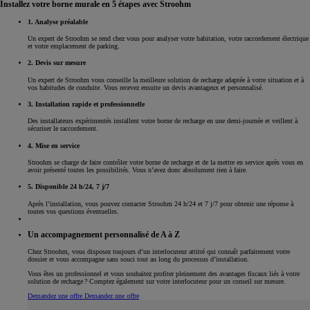
Installez votre borne murale en 5 étapes avec Stroohm
1. Analyse préalable
Un expert de Stroohm se rend chez vous pour analyser votre habitation, votre raccordement électrique
et votre emplacement de parking.
2. Devis sur mesure
Un expert de Stroohm vous conseille la meilleure solution de recharge adaptée à votre situation et à
vos habitudes de conduite. Vous recevez ensuite un devis avantageux et personnalisé.
3. Installation rapide et professionnelle
Des installateurs expérimentés installent votre borne de recharge en une demi-journée et veillent à
sécuriser le raccordement.
4. Mise en service
Stroohm se charge de faire contrôler votre borne de recharge et de la mettre en service après vous en
avoir présenté toutes les possibilités. Vous n’avez donc absolument rien à faire.
5. Disponible 24 h/24, 7 j/7
Après l’installation, vous pouvez contacter Stroohm 24 h/24 et 7 j/7 pour obtenir une réponse à
toutes vos questions éventuelles.
Un accompagnement personnalisé de A à Z
Chez Stroohm, vous disposez toujours d’un interlocuteur attitré qui connaît parfaitement votre
dossier et vous accompagne sans souci tout au long du processus d’installation.
Vous êtes un professionnel et vous souhaitez profiter pleinement des avantages fiscaux liés à votre
solution de recharge ? Comptez également sur votre interlocuteur pour un conseil sur mesure.
Demandez une offre
Demandez une offre