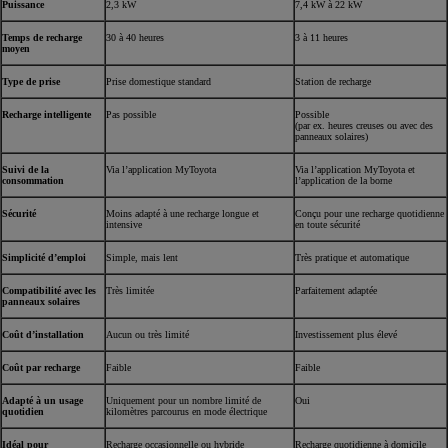
Puissance
2,3 kW
7,4 kW à 22 kW
Temps de recharge
30 à 40 heures
3 à 11 heures
moyen
Type de prise
Prise domestique standard
Station de recharge
Recharge intelligente
Pas possible
Possible
(par ex. heures creuses ou avec des
panneaux solaires)
Suivi de la
Via l’application MyToyota
Via l’application MyToyota et
consommation
l’application de la borne
Sécurité
Moins adapté à une recharge longue et
Conçu pour une recharge quotidienne
intensive
en toute sécurité
Simplicité d’emploi
Simple, mais lent
Très pratique et automatique
Compatibilité avec les
Très limitée
Parfaitement adaptée
panneaux solaires
Coût d’installation
Aucun ou très limité
Investissement plus élevé
Coût par recharge
Faible
Faible
Adapté à un usage
Uniquement pour un nombre limité de
Oui
quotidien
kilomètres parcourus en mode électrique
Idéal pour
Recharge occasionnelle ou hybride
Recharge quotidienne à domicile