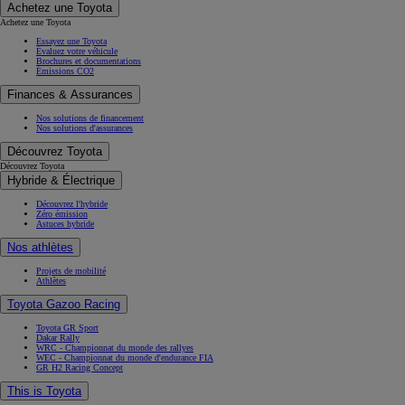
Achetez une Toyota
Achetez une Toyota
Essayez une Toyota
Évaluez votre véhicule
Brochures et documentations
Émissions CO2
Finances & Assurances
Nos solutions de financement
Nos solutions d'assurances
Découvrez Toyota
Découvrez Toyota
Hybride & Électrique
Découvrez l'hybride
Zéro émission
Astuces hybride
Nos athlètes
Projets de mobilité
Athlètes
Toyota Gazoo Racing
Toyota GR Sport
Dakar Rally
WRC - Championnat du monde des rallyes
WEC - Championnat du monde d'endurance FIA
GR H2 Racing Concept
This is Toyota