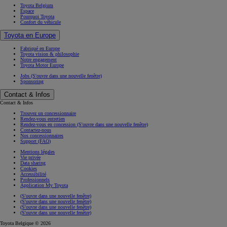
Toyota Belgium
Espace
Pourquoi Toyota
Confort du véhicule
Toyota en Europe
Fabriqué en Europe
Toyota vision & philosophie
Notre engagement
Toyota Motor Europe
Jobs
(S'ouvre dans une nouvelle fenêtre)
Sponsoring
Contact & Infos
Contact & Infos
Trouvez un concessionnaire
Rendez-vous entretien
Rendez-vous en concession
(S'ouvre dans une nouvelle fenêtre)
Contactez-nous
Nos concessionnaires
Support (FAQ)
Mentions légales
Vie privée
Data sharing
Cookies
Accessibilité
Professionnels
Application My Toyota
(S'ouvre dans une nouvelle fenêtre)
(S'ouvre dans une nouvelle fenêtre)
(S'ouvre dans une nouvelle fenêtre)
(S'ouvre dans une nouvelle fenêtre)
Toyota Belgique © 2026