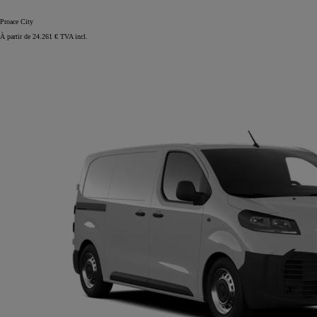
Proace City
À partir de 24.261 € TVA incl.