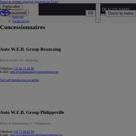
Passer au contenu principal
(Appuyez sur Enter)
Particulier
Langue
...
DEALER NAME
Professionnel
FR
Ouvrir le menu
français
Nos concessionnaires
Nederlands
Concessionnaires
Auto W.E.B. Group Beauraing
Rue de Dinant 144 - Beauraing
Téléphone
+32 82 71 04 00
E-mail:
info.toyotabeauraing@autowebgroup.be
Site web
Rendez-vous en atelier
Auto W.E.B. Group Philippeville
Route de Mariembourg 12 - Philippeville
Téléphone
+32 71 66 67 04
E-mail:
info.toyotaphilippeville@autowebgroup.be