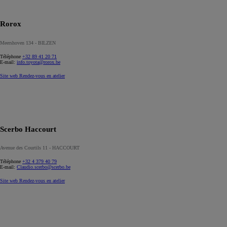
Rorox
Meershoven 134 - BILZEN
Téléphone
+32 89 41 20 71
E-mail:
info.toyota@rorox.be
Site web
Rendez-vous en atelier
Scerbo Haccourt
Avenue des Courtils 11 - HACCOURT
Téléphone
+32 4 379 40 79
E-mail:
Claudio.scerbo@scerbo.be
Site web
Rendez-vous en atelier