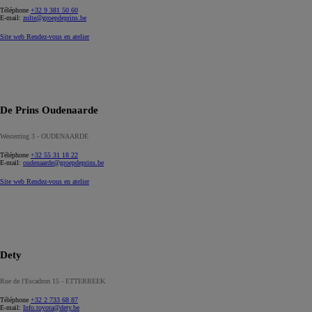
Téléphone
+32 9 381 50 60
E-mail:
zulte@groepdeprins.be
Site web
Rendez-vous en atelier
De Prins Oudenaarde
Westerring 3 - OUDENAARDE
Téléphone
+32 55 31 18 22
E-mail:
oudenaarde@groepdeprins.be
Site web
Rendez-vous en atelier
Dety
Rue de l'Escadron 15 - ETTERBEEK
Téléphone
+32 2 733 68 87
E-mail:
Info.toyota@dety.be