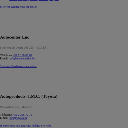
Site web
Rendez-vous en atelier
Autocenter Luc
Steenweg op Deinze 198-200 - AALTER
Téléphone
+32 51 68 66 66
E-mail:
info@autocenterluc.be
Site web
Rendez-vous en atelier
Autoproducts- I.M.C. (Toyota)
Woluwelaan 145 - Machelen
Téléphone
+32 2 386 72 11
E-mail:
info@toyota.be
(S'ouvre dans une nouvelle fenêtre)
Site web