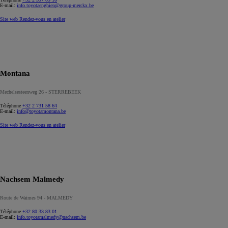
E-mail:
info.toyotaenghien@group-merckx.be
Site web
Rendez-vous en atelier
Montana
Mechelsesteenweg 26 - STERREBEEK
Téléphone
+32 2 731 58 64
E-mail:
info@toyotamontana.be
Site web
Rendez-vous en atelier
Nachsem Malmedy
Route de Waimes 94 - MALMEDY
Téléphone
+32 80 33 83 01
E-mail:
info.toyotamalmedy@nachsem.be