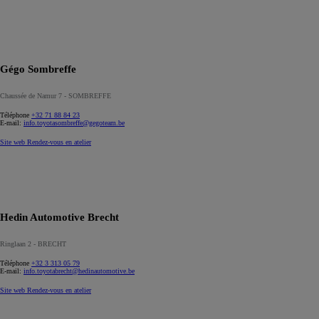
Gégo Sombreffe
Chaussée de Namur 7 - SOMBREFFE
Téléphone
+32 71 88 84 23
E-mail:
info.toyotasombreffe@gegoteam.be
Site web
Rendez-vous en atelier
Hedin Automotive Brecht
Ringlaan 2 - BRECHT
Téléphone
+32 3 313 05 79
E-mail:
info.toyotabrecht@hedinautomotive.be
Site web
Rendez-vous en atelier