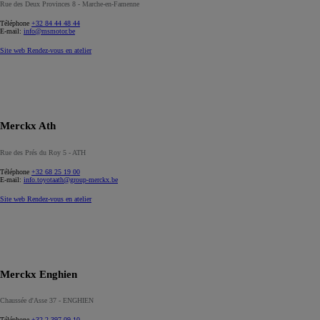
Rue des Deux Provinces 8 - Marche-en-Famenne
Téléphone
+32 84 44 48 44
E-mail:
info@msmotor.be
Site web
Rendez-vous en atelier
Merckx Ath
Rue des Prés du Roy 5 - ATH
Téléphone
+32 68 25 19 00
E-mail:
info.toyotaath@group-merckx.be
Site web
Rendez-vous en atelier
Merckx Enghien
Chaussée d'Asse 37 - ENGHIEN
Téléphone
+32 2 397 09 10