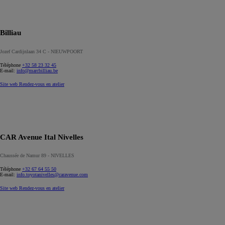
Billiau
Jozef Cardijnlaan 34 C - NIEUWPOORT
Téléphone
+32 58 23 32 45
E-mail:
info@marcbilliau.be
Site web
Rendez-vous en atelier
CAR Avenue Ital Nivelles
Chaussée de Namur 89 - NIVELLES
Téléphone
+32 67 64 55 50
E-mail:
info.toyotanivelles@caravenue.com
Site web
Rendez-vous en atelier