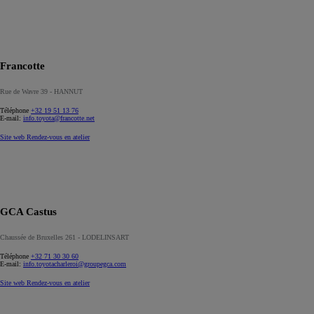
Francotte
Rue de Wavre 39 - HANNUT
Téléphone
+32 19 51 13 76
E-mail:
info.toyota@francotte.net
Site web
Rendez-vous en atelier
GCA Castus
Chaussée de Bruxelles 261 - LODELINSART
Téléphone
+32 71 30 30 60
E-mail:
info.toyotacharleroi@groupegca.com
Site web
Rendez-vous en atelier