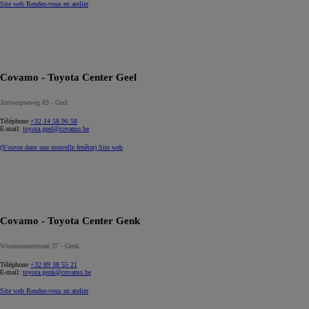
Site web
Rendez-vous en atelier
Covamo - Toyota Center Geel
Antwerpseweg 83 - Geel
Téléphone
+32 14 58 96 58
E-mail:
toyota.geel@covamo.be
(S'ouvre dans une nouvelle fenêtre)
Site web
Covamo - Toyota Center Genk
Wiemesmeerstraat 37 - Genk
Téléphone
+32 89 38 55 21
E-mail:
toyota.genk@covamo.be
Site web
Rendez-vous en atelier