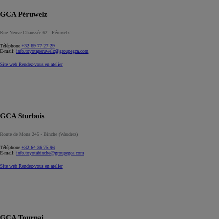
GCA Péruwelz
Rue Neuve Chaussée 62 - Péruwelz
Téléphone
+32 69 77 27 29
E-mail:
info.toyotaperuwelz@groupegca.com
Site web
Rendez-vous en atelier
GCA Sturbois
Route de Mons 245 - Binche (Waudrez)
Téléphone
+32 64 36 75 96
E-mail:
info.toyotabinche@groupegca.com
Site web
Rendez-vous en atelier
GCA Tournai