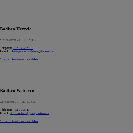
Badisco Herzele
Stationsstraat 23 - HERZELE
Téléphone
+32 53 62 24 44
E-mail:
info.toyotaherzele@garagebadisco.be
Site web
Rendez-vous en atelier
Badisco Wetteren
Acaciastraat 31 - WETTEREN
Téléphone
+32 9 366 49 77
E-mail:
Griet.michiels@garagebadisco.be
Site web
Rendez-vous en atelier