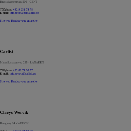
Brusselsesteenweg 506 - GENT
Téléphone
+32 9 231 78 78
E-mail:
info.toyota.gent@ciac.be
Site web
Rendez-vous en atelier
Carlisi
Maaseikersteenweg 235 - LANAKEN
Téléphone
+32 89 71 36 57
E-mail:
info.toyota@carlisi.eu
Site web
Rendez-vous en atelier
Claeys Wervik
Hoogweg 24 - WERVIK