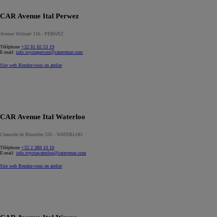
CAR Avenue Ital Perwez
Avenue Wilmart 116 - PERWEZ
Téléphone
+32 81 65 53 19
E-mail:
info.toyotaperwez@caravenue.com
Site web
Rendez-vous en atelier
CAR Avenue Ital Waterloo
Chaussée de Bruxelles 535 - WATERLOO
Téléphone
+32 2 389 10 10
E-mail:
info.toyotawaterloo@caravenue.com
Site web
Rendez-vous en atelier