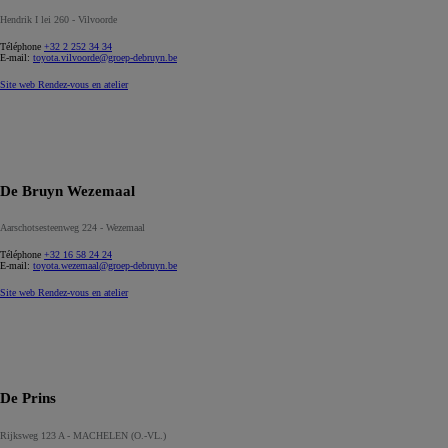
Hendrik I lei 260 - Vilvoorde
Téléphone
+32 2 252 34 34
E-mail:
toyota.vilvoorde@groep-debruyn.be
Site web
Rendez-vous en atelier
De Bruyn Wezemaal
Aarschotsesteenweg 224 - Wezemaal
Téléphone
+32 16 58 24 24
E-mail:
toyota.wezemaal@groep-debruyn.be
Site web
Rendez-vous en atelier
De Prins
Rijksweg 123 A - MACHELEN (O.-VL.)