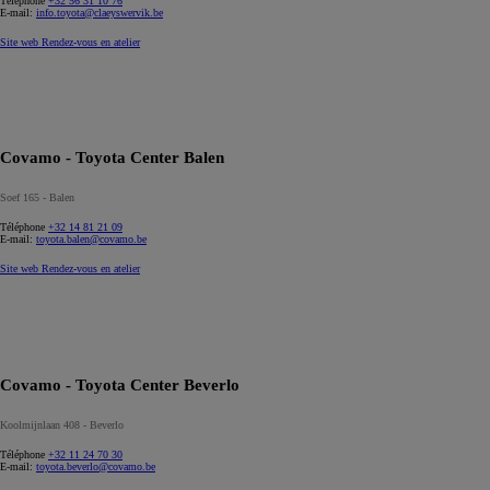
Téléphone
+32 56 31 10 76
E-mail:
info.toyota@claeyswervik.be
Site web
Rendez-vous en atelier
Covamo - Toyota Center Balen
Soef 165 - Balen
Téléphone
+32 14 81 21 09
E-mail:
toyota.balen@covamo.be
Site web
Rendez-vous en atelier
Covamo - Toyota Center Beverlo
Koolmijnlaan 408 - Beverlo
Téléphone
+32 11 24 70 30
E-mail:
toyota.beverlo@covamo.be