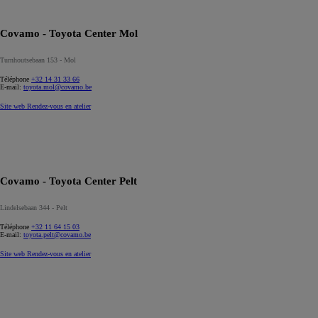
Covamo - Toyota Center Mol
Turnhoutsebaan 153 - Mol
Téléphone
+32 14 31 33 66
E-mail:
toyota.mol@covamo.be
Site web
Rendez-vous en atelier
Covamo - Toyota Center Pelt
Lindelsebaan 344 - Pelt
Téléphone
+32 11 64 15 03
E-mail:
toyota.pelt@covamo.be
Site web
Rendez-vous en atelier