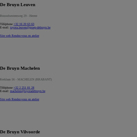
De Bruyn Leuven
Brusselsesteenweg 29 - Herent
Téléphone
+32 16 20 63 63
E-mail:
toyota.leuven@groep-debruyn.be
Site web
Rendez-vous en atelier
De Bruyn Machelen
Kerklaan 56 - MACHELEN (BRABANT)
Téléphone
+32 2 251 81 28
E-mail:
machelen@toyotadebruyn.be
Site web
Rendez-vous en atelier
De Bruyn Vilvoorde