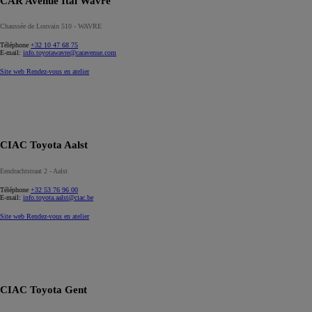
CAR Avenue Ital Wavre
Chaussée de Louvain 510 - WAVRE
Téléphone
+32 10 47 68 75
E-mail:
info.toyotawavre@caravenue.com
Site web
Rendez-vous en atelier
CIAC Toyota Aalst
Eendrachtstraat 2 - Aalst
Téléphone
+32 53 76 96 00
E-mail:
info.toyota.aalst@ciac.be
Site web
Rendez-vous en atelier
CIAC Toyota Gent