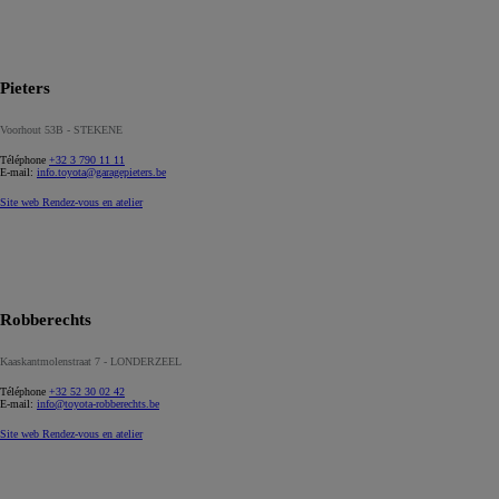
Pieters
Voorhout 53B - STEKENE
Téléphone
+32 3 790 11 11
E-mail:
info.toyota@garagepieters.be
Site web
Rendez-vous en atelier
Robberechts
Kaaskantmolenstraat 7 - LONDERZEEL
Téléphone
+32 52 30 02 42
E-mail:
info@toyota-robberechts.be
Site web
Rendez-vous en atelier