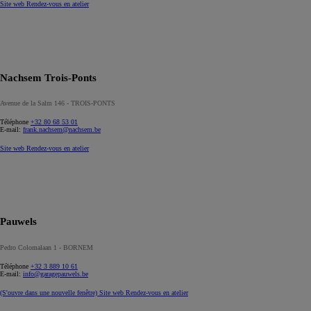
Site web
Rendez-vous en atelier
Nachsem Trois-Ponts
Avenue de la Salm 146 - TROIS-PONTS
Téléphone
+32 80 68 53 01
E-mail:
frank.nachsem@nachsem.be
Site web
Rendez-vous en atelier
Pauwels
Pedro Colomalaan 1 - BORNEM
Téléphone
+32 3 889 10 61
E-mail:
info@garagepauwels.be
(S'ouvre dans une nouvelle fenêtre)
Site web
Rendez-vous en atelier