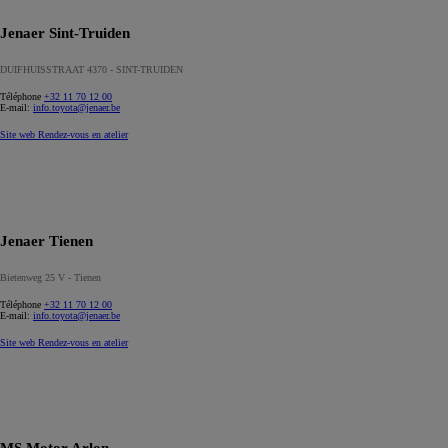
Jenaer Sint-Truiden
DUIFHUISSTRAAT 4370 - SINT-TRUIDEN
Téléphone
+32 11 70 12 00
E-mail:
info.toyota@jenaer.be
Site web
Rendez-vous en atelier
Jenaer Tienen
Bietenweg 25 V - Tienen
Téléphone
+32 11 70 12 00
E-mail:
info.toyota@jenaer.be
Site web
Rendez-vous en atelier