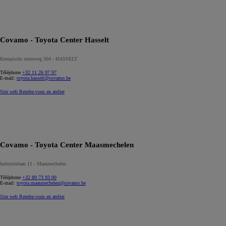
Covamo - Toyota Center Hasselt
Kempische steenweg 564 - HASSELT
Téléphone
+32 11 26 97 97
E-mail:
toyota.hasselt@covamo.be
Site web
Rendez-vous en atelier
Covamo - Toyota Center Maasmechelen
Industrielaan 11 - Maasmechelen
Téléphone
+32 89 73 93 00
E-mail:
toyota.maasmechelen@covamo.be
Site web
Rendez-vous en atelier