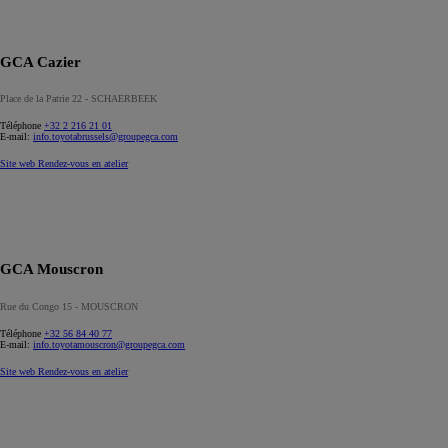
GCA Cazier
Place de la Patrie 22 - SCHAERBEEK
Téléphone
+32 2 216 21 01
E-mail:
info.toyotabrussels@groupegca.com
Site web
Rendez-vous en atelier
GCA Mouscron
Rue du Congo 15 - MOUSCRON
Téléphone
+32 56 84 40 77
E-mail:
info.toyotamouscron@groupegca.com
Site web
Rendez-vous en atelier