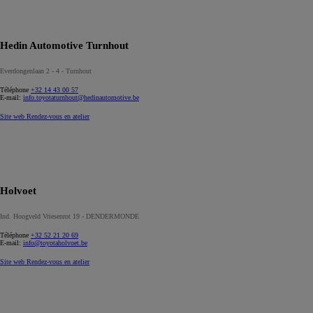
Hedin Automotive Turnhout
Everdongenlaan 2 - 4 - Turnhout
Téléphone
+32 14 43 00 57
E-mail:
info.toyotaturnhout@hedinautomotive.be
Site web
Rendez-vous en atelier
Holvoet
Ind. Hoogveld Vriesenrot 19 - DENDERMONDE
Téléphone
+32 52 21 20 69
E-mail:
info@toyotaholvoet.be
Site web
Rendez-vous en atelier