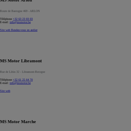
MS Motor Arlon
Route de Bastogne 469 - ARLON
Téléphone
+32 63 23 03 03
E-mail:
info@msmotor.be
Site web
Rendez-vous en atelier
MS Motor Libramont
Rue de Libin 32 - Libramont-Recogne
Téléphone
+32 61 25 64 70
E-mail:
info@msmotor.be
Site web
MS Motor Marche