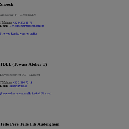
Snoeck
Azaleastraat 44 - ZOMERGEM
Téléphone
+32 9 372 85 78
E-mail:
Bert.snoeck@garagesnoeck.be
Site web
Rendez-vous en atelier
TBEL (Towass Atelier T)
Leuvensesteenweg 369 - Zaventem
Téléphone
+32 2 386 72 11
E-mail:
info@toyota.be
(S'ouvre dans une nouvelle fenêtre)
Site web
Telle Père Telle Fils Auderghem