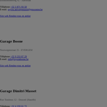
Boomsesteenweg 42 - Aartselaar
Téléphone
+32 3 871 93 50
E-mail:
toyota.antwerpenzuid@gmscenter.be
Site web
Rendez-vous en atelier
Garage Boone
Noorwegenstraat 25 - EVERGEM
Téléphone
+32 9 253 87 29
E-mail:
info@toyotaboone.be
Site web
Rendez-vous en atelier
Garage Dimitri Masset
Rue Tombeux 12 - Donceel (Haneffe)
Téléphone
+32 4 259 61 72