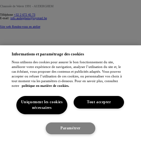
Chaussée de Wavre 1991 - AUDERGHEM
Téléphone
+32 2 672 45 73
E-mail:
info.auderghem@toyotaxl.be
Site web
Rendez-vous en atelier
Informations et paramétrage des cookies
Telle Père Telle Fils Ixelles
Nous utilisons des cookies pour assurer le bon fonctionnement du site,
améliorer votre expérience de navigation, analyser l’utilisation du site et, le
Rue Léon Cuissez 29 - IXELLES
cas échéant, vous proposer des contenus et publicités adaptés. Vous pouvez
accepter ou refuser l’utilisation de ces cookies, ou personnaliser vos choix à
Téléphone
+32 2 646 66 00
tout moment via les paramètres ci-dessous. Pour en savoir plus, consultez
E-mail:
info.ixelles@toyotaxl.be
notre
politique en matière de cookies.
Site web
Rendez-vous en atelier
Uniquement les cookies
Tout accepter
nécessaires
Toyota Autopartners Mechelen
Paramétrer
Jubellaan 66 - MECHELEN