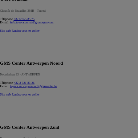
Chausée de Bruxelles 392B - Tournai
Téléphone
+32 69 55 35 75
E-mail:
info.toyotatournai@groupegca.com
Site web
Rendez-vous en atelier
GMS Center Antwerpen Noord
Noorderlaan 93 - ANTWERPEN
Téléphone
+32 3 321 83 26
E-mail:
toyota.antwerpennoord@gmscenter.be
Site web
Rendez-vous en atelier
GMS Center Antwerpen Zuid