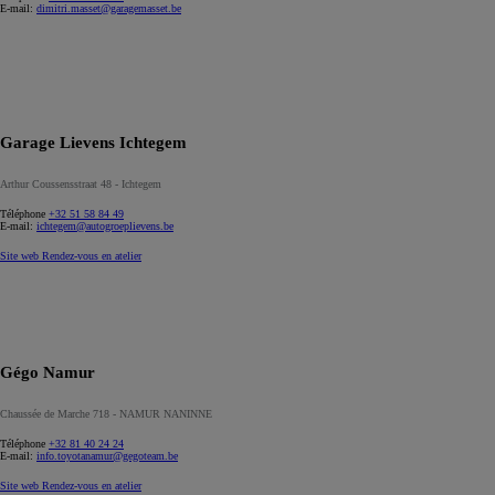
E-mail:
dimitri.masset@garagemasset.be
Garage Lievens Ichtegem
Arthur Coussensstraat 48 - Ichtegem
Téléphone
+32 51 58 84 49
E-mail:
ichtegem@autogroeplievens.be
Site web
Rendez-vous en atelier
Gégo Namur
Chaussée de Marche 718 - NAMUR NANINNE
Téléphone
+32 81 40 24 24
E-mail:
info.toyotanamur@gegoteam.be
Site web
Rendez-vous en atelier