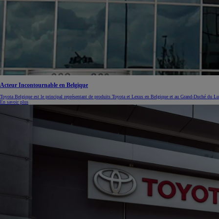
Corolla Touring Sports
HYBRIDE
Acteur Incontournable en Belgique
Toyota Belgique est le principal représentant de produits Toyota et Lexus en Belgique et au Grand-Duché du Lu
En savoir plus
À partir de
ou financement à partir de