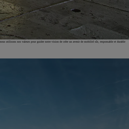
Occasions
Les meilleures occasions de votre concession
nous utilisons nos valeurs pour guider notre vision de créer un avenir de mobilité sûr, responsable et durable