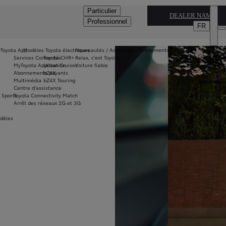
Particulier
DEALER NAME
Professionnel
FR
Toyota App
Modèles Toyota électriques
Nouveautés / Actualités / Évènements
Comment ch
Services Connectés
Toyota CHR+
Relax, c'est Toyota
Dé
?
MyToyota Application
Urban Cruiser
Voiture fiable
l
Abonnements payants
bZ4X
Vé
Multimédia
bZ4X Touring
Recharger 
de
Centre d'assistance
Ev
 Sports
Toyota Connectivity Match
vo
Arrêt des réseaux 2G et 3G
vé
N
odèles
m
D
un
Pr
re
vo