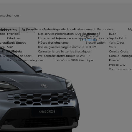
ontactez-nous
 catégorie
Entretiens et contrôles
Technologie électrique
Environnement
Par modèle
My
ionnettes
Autres
onde
Hybrides
Nos services
Motorisation 100% électrique
Durabilité
bZ4X
Urban Cruiser
Citadines
Entretien et réparation
Autonomie électrique
Neutralité carbone
Toyota C-HR
ÉLECTRIQUE
eloppés en Europe
Familiales
Pièces d'origine
Recharge
Electrification
Yaris Cross
yota
SUV
Bris de glace
Recharge à domicile
OBFCM
Yaris
nts avec Toyota
Utilitaires
Carrosserie
Les batteries électriques
Corolla Cross
ZOO Racing
Voitures de sport
Pré-contrôle technique
Qu'est-ce que le WLTP ?
Corolla Tourings
ar
Voir toutes les catégories
Le coût du 100% électrique
Proace
Proace City
Voir tous les m