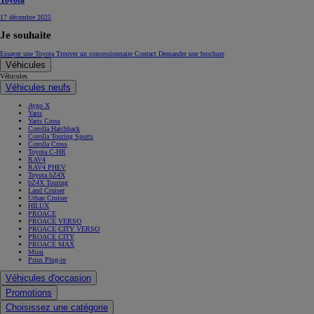
Toyota
17 décembre 2025
Je souhaite
Essayer une Toyota
Trouver un concessionnaire
Contact
Demander une brochure
Véhicules
Véhicules
Véhicules neufs
Aygo X
Yaris
Yaris Cross
Corolla Hatchback
Corolla Touring Sports
Corolla Cross
Toyota C-HR
RAV4
RAV4 PHEV
Toyota bZ4X
bZ4X Touring
Land Cruiser
Urban Cruiser
HILUX
PROACE
PROACE VERSO
PROACE CITY VERSO
PROACE CITY
PROACE MAX
Mirai
Prius Plug-in
Véhicules d'occasion
Promotions
Choisissez une catégorie