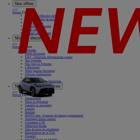
Nos offres
Retour
Élément
Nos offres véhicules utilitaires
Offres véhicules de société
Offres récentes
Leasing opérationnel
Offres récentes
Leasing opérationnel
Mobilité électrique
Retour
Élément
Hybrides
100% électrique
FAQ - Questions fréquemment posées
Nos hybrides
Nos plug-in hybrides
L'électrique
Notre gamme électrique
Options d'autonomie
Pluginvest
Nos camionnettes électriques
Nos solutions & services
Retour
Élément
Financement
Taxes et règlement
Garantie et assistance
Leasing
Renting
KINTO Zen - Formule de leasing opérationnel
Avantages toutes natures
Cotisation CO2
Déduction fiscale
Taxe de mise en circulation
Récupération de la TVA
Fiscalité
Jusqu'à 10 ans de garantie