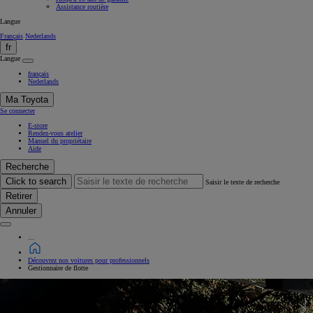
Assistance routière
Langue
Français
Nederlands
fr
Langue
français
Nederlands
Ma Toyota
Se connecter
E-store
Rendez-vous atelier
Manuel du propriétaire
Aide
Recherche
Click to search
Saisir le texte de recherche
Retirer
Annuler
...
Découvrez nos voitures pour professionnels
Gestionnaire de flotte