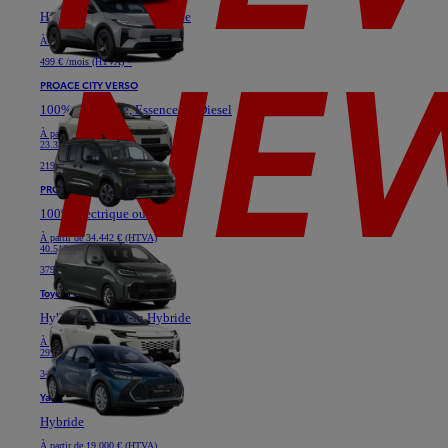
Hybride ou Plug-in Hybride
À partir de
40.628 € (HTVA)
499 € /mois (HTVA) *
PROACE CITY VERSO
100% électrique, Essence ou Diesel
À partir de
19.364 € (HTVA)
23.331 €
219 € /mois (HTVA) *
PROACE VERSO
100% électrique ou Diesel
À partir de
34.442 € (HTVA)
40.517 €
379 € /mois (HTVA) *
Toyota C-HR
Hybride ou Plug-in Hybride
À partir de
24.777 € (HTVA)
29.736 €
349 € /mois (HTVA) *
Yaris
Hybride
À partir de
19.000 € (HTVA)