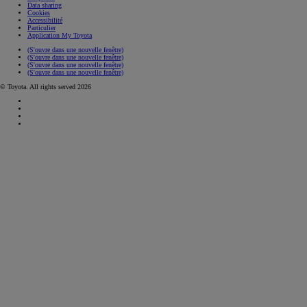
Data sharing
Cookies
Accessibilité
Particulier
Application My Toyota
(S'ouvre dans une nouvelle fenêtre)
(S'ouvre dans une nouvelle fenêtre)
(S'ouvre dans une nouvelle fenêtre)
(S'ouvre dans une nouvelle fenêtre)
© Toyota. All rights served 2026