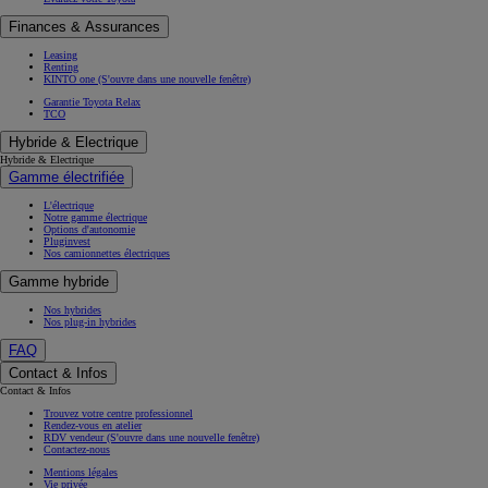
Finances & Assurances
Leasing
Renting
KINTO one
(S'ouvre dans une nouvelle fenêtre)
Garantie Toyota Relax
TCO
Hybride & Electrique
Hybride & Electrique
Gamme électrifiée
L'électrique
Notre gamme électrique
Options d'autonomie
Pluginvest
Nos camionnettes électriques
Gamme hybride
Nos hybrides
Nos plug-in hybrides
FAQ
Contact & Infos
Contact & Infos
Trouvez votre centre professionnel
Rendez-vous en atelier
RDV vendeur
(S'ouvre dans une nouvelle fenêtre)
Contactez-nous
Mentions légales
Vie privée