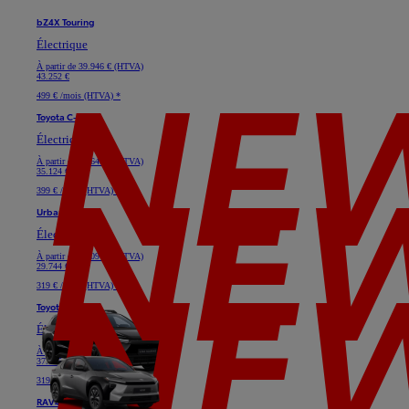
bZ4X Touring
Électrique
À partir de
39.946 € (HTVA)
43.252 €
499 € /mois (HTVA) *
Toyota C-HR+
Électrique
À partir de
32.645 € (HTVA)
35.124 €
399 € /mois (HTVA) *
Urban Cruiser
Électrique
À partir de
28.091 € (HTVA)
29.744 €
319 € /mois (HTVA) *
Toyota bZ4X
Électrique
À partir de
33.719 € (HTVA)
37.025 €
319 € /mois (HTVA) *
RAV4