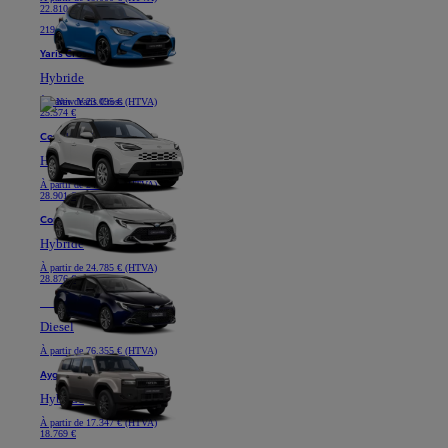
22.810 €
219 € /mois (HTVA) *
Yaris Cross
Hybride
À partir de
23.095 € (HTVA)
25.574 €
Corolla Hatchback
Hybride
À partir de
24.785 € (HTVA)
28.901 €
Corolla Touring Sports
Hybride
À partir de
24.785 € (HTVA)
28.876 €
Nouveau
Land Cruiser
Diesel
À partir de
76.355 € (HTVA)
Aygo X
Hybride
À partir de
17.347 € (HTVA)
18.769 €