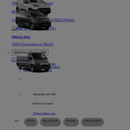
100% électrique ou Diesel
Hilux
100% Electrique ou Diesel Mild Hybrid
A partir de 40.361 € (HTVA)
PROACE MAX
100% électrique ou Diesel
Voitures de société
Retour
Élément
Nos véhicules commerciaux
Informations pour indépendants
Voitures société de stock
Tous les véhicules professionnels
Demandez une offre
Réservez un essai
Prenez rendez-vous
Tous
Hybride
Plug-in Hybride
Électrique
Essence & Diesel