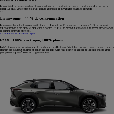
Le coût total de possession d'une Toyota électrique ou hybride est inférieur à celui des modèles essence ou
diesel. De plus, vous bénéficiez d'une grande autonomie et d'avantages financiers attractifs.
03
En moyenne – 44 % de consommation
Les moteurs hybrides Toyota permettent à vos collaborateurs d’économiser en moyenne 44 % de carburant en
ville
par rapport à des modèles similaires à essence. Et 44 % de consommation en moins par voiture de société,
ça compte pour une entreprise.
Calculer mon TCO avec un expert
bZ4X : 100% électrique, 100% plaisir
La bZ4X vous offre une autonomie de conduite réelle allant jusqu'à 500 km, que vous pouvez encore étendre en
ajoutant des panneaux solaires en option sur son toit. Cela vous permet de générer de l'énergie chaque année
pour parcourir jusqu'à 1800 km supplémentaires.