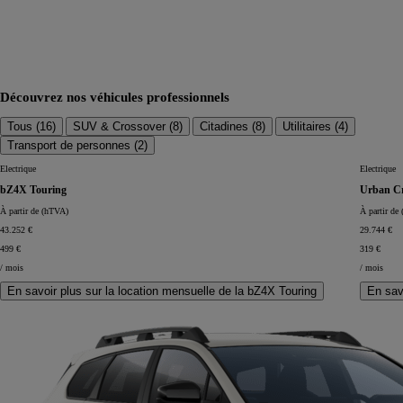
Découvrez nos véhicules professionnels
Tous (
16
)
SUV & Crossover (
8
)
Citadines (
8
)
Utilitaires (
4
)
Transport de personnes (
2
)
Electrique
Electrique
bZ4X Touring
Urban Cr
À partir de (hTVA)
À partir de
43.252 €
29.744 €
499 €
319 €
/ mois
/ mois
En savoir plus sur la location mensuelle de la bZ4X Touring
En sav