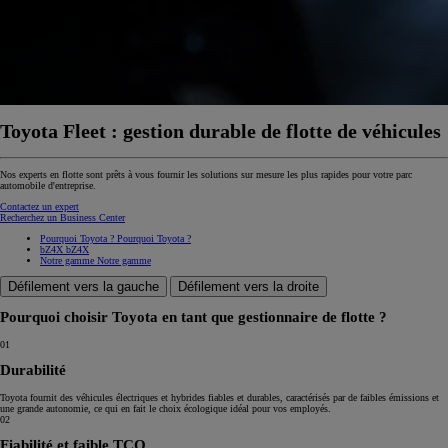
Toyota Fleet : gestion durable de flotte de véhicules
Nos experts en flotte sont prêts à vous fournir les solutions sur mesure les plus rapides pour votre parc
automobile d'entreprise.
Contactez un expert
Recherchez un Business Center
Pourquoi Toyota ?
Pourquoi Toyota ?
bZ4X
bZ4X
Notre gamme
Notre gamme
Défilement vers la gauche
Défilement vers la droite
Pourquoi choisir Toyota en tant que gestionnaire de flotte ?
01
Durabilité
Toyota fournit des véhicules électriques et hybrides fiables et durables, caractérisés par de faibles émissions et
une grande autonomie, ce qui en fait le choix écologique idéal pour vos employés.
02
Fiabilité et faible TCO