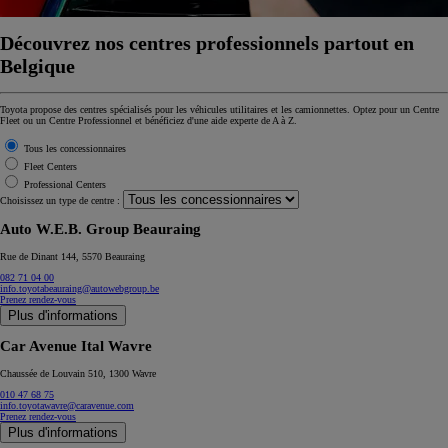
Découvrez nos centres professionnels partout en
Belgique
Toyota propose des centres spécialisés pour les véhicules utilitaires et les camionnettes. Optez pour un Centre
Fleet ou un Centre Professionnel et bénéficiez d'une aide experte de A à Z.
Tous les concessionnaires
Fleet Centers
Professional Centers
Choisissez un type de centre :
Auto W.E.B. Group Beauraing
Rue de Dinant 144, 5570 Beauraing
082 71 04 00
info.toyotabeauraing@autowebgroup.be
Prenez rendez-vous
Plus d'informations
Car Avenue Ital Wavre
Chaussée de Louvain 510, 1300 Wavre
010 47 68 75
info.toyotawavre@caravenue.com
Prenez rendez-vous
Plus d'informations