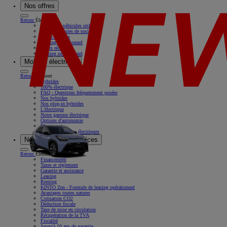
Nos offres
Retour
Élément
Nos offres véhicules utilitaires
Offres véhicules de société
Offres récentes
Leasing opérationnel
Offres récentes
Leasing opérationnel
Mobilité électrique
Retour
Élément
Hybrides
100% électrique
FAQ - Questions fréquemment posées
Nos hybrides
Nos plug-in hybrides
L'électrique
Notre gamme électrique
Options d'autonomie
Pluginvest
Nos camionnettes électriques
Nos solutions & services
Retour
Élément
Financement
Taxes et règlement
Garantie et assistance
Leasing
Renting
KINTO Zen - Formule de leasing opérationnel
Avantages toutes natures
Cotisation CO2
Déduction fiscale
Taxe de mise en circulation
Récupération de la TVA
Fiscalité
Jusqu'à 10 ans de garantie