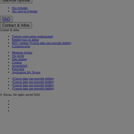
Gamme hybride
Nos hybrides
Nos plug-in hybrides
FAQ
Contact & Infos
Contact & Infos
Trouvez votre centre professionnel
Rendez-vous en atelier
RDV vendeur
(S'ouvre dans une nouvelle fenêtre)
Contactez-nous
Mentions légales
Vie privée
Data sharing
Cookies
Accessibilité
Particulier
Application My Toyota
(S'ouvre dans une nouvelle fenêtre)
(S'ouvre dans une nouvelle fenêtre)
(S'ouvre dans une nouvelle fenêtre)
(S'ouvre dans une nouvelle fenêtre)
© Toyota. All rights served 2026