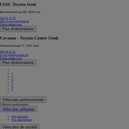
CIAC Toyota Gent
Brusselsesteenweg 506, 9050 Gent
092 31 78 78
info.toyota.gent@ciac.be
Prenez rendez-vous
Plus d'informations
Covamo - Toyota Center Genk
Wiemesmeerstraat 37, 3600 Genk
089 38 55 21
toyota.genk@covamo.be
Prenez rendez-vous
Plus d'informations
1
2
3
4
5
6
Véhicules professionnels
Véhicules professionnels
Véhicules utilitaires
Nos utilitaires
Nos camionnettes
Véhicules de société