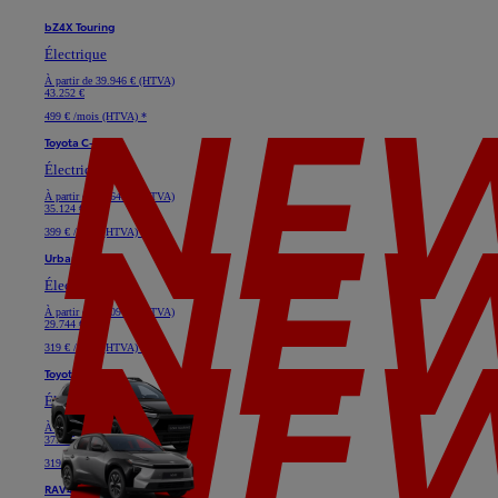
bZ4X Touring
Électrique
À partir de
39.946 € (HTVA)
43.252 €
499 € /mois (HTVA) *
Toyota C-HR+
Électrique
À partir de
32.645 € (HTVA)
35.124 €
399 € /mois (HTVA) *
Urban Cruiser
Électrique
À partir de
28.091 € (HTVA)
29.744 €
319 € /mois (HTVA) *
Toyota bZ4X
Électrique
À partir de
33.719 € (HTVA)
37.025 €
319 € /mois (HTVA) *
RAV4