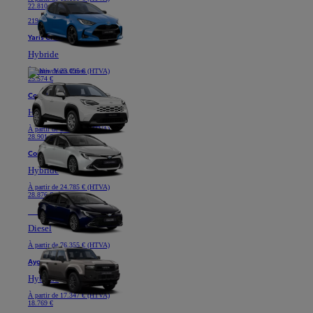
22.810 €
219 € /mois (HTVA) *
Yaris Cross
Hybride
À partir de
23.095 € (HTVA)
25.574 €
Corolla Hatchback
Hybride
À partir de
24.785 € (HTVA)
28.901 €
Corolla Touring Sports
Hybride
À partir de
24.785 € (HTVA)
28.876 €
Nouveau
Land Cruiser
Diesel
À partir de
76.355 € (HTVA)
Aygo X
Hybride
À partir de
17.347 € (HTVA)
18.769 €