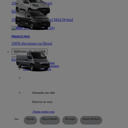
100% électrique ou Diesel
Hilux
100% Electrique ou Diesel Mild Hybrid
A partir de 40.361 € (HTVA)
PROACE MAX
100% électrique ou Diesel
Voitures de société
Retour
Élément
Nos véhicules commerciaux
Informations pour indépendants
Voitures société de stock
Tous les véhicules professionnels
Demandez une offre
Réservez un essai
Prenez rendez-vous
Tous
Hybride
Plug-in Hybride
Électrique
Essence & Diesel