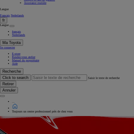
Assistance routière
Langue
Français
Nederlands
fr
Langue
français
Nederlands
Ma Toyota
Se connecter
E-store
Rendez-vous atelier
Manuel du propriétaire
Aide
Recherche
Click to search
Saisir le texte de recherche
Retirer
Annuler
...
Toujours un centre professionnel près de chez vous