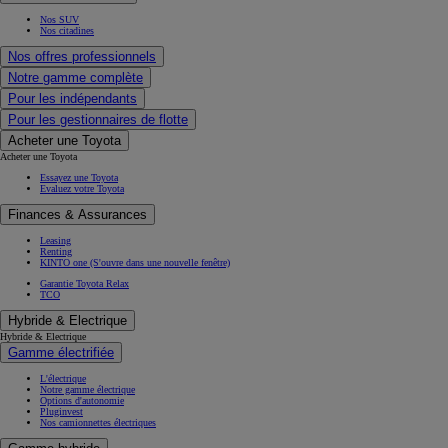
Nos SUV
Nos citadines
Nos offres professionnels
Notre gamme complète
Pour les indépendants
Pour les gestionnaires de flotte
Acheter une Toyota
Acheter une Toyota
Essayez une Toyota
Evaluez votre Toyota
Finances & Assurances
Leasing
Renting
KINTO one
(S'ouvre dans une nouvelle fenêtre)
Garantie Toyota Relax
TCO
Hybride & Electrique
Hybride & Electrique
Gamme électrifiée
L'électrique
Notre gamme électrique
Options d'autonomie
Pluginvest
Nos camionnettes électriques