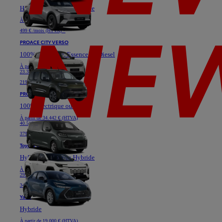
Hybride ou Plug-in Hybride
À partir de
40.628 € (HTVA)
499 € /mois (HTVA) *
PROACE CITY VERSO
100% électrique, Essence ou Diesel
À partir de
19.364 € (HTVA)
23.331 €
219 € /mois (HTVA) *
PROACE VERSO
100% électrique ou Diesel
À partir de
34.442 € (HTVA)
40.517 €
379 € /mois (HTVA) *
Toyota C-HR
Hybride ou Plug-in Hybride
À partir de
24.777 € (HTVA)
29.736 €
349 € /mois (HTVA) *
Yaris
Hybride
À partir de
19.000 € (HTVA)