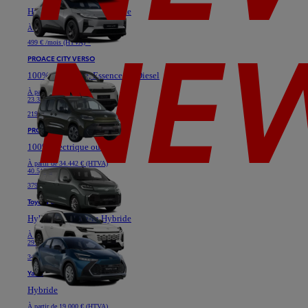
Hybride ou Plug-in Hybride
À partir de
40.628 € (HTVA)
499 € /mois (HTVA) *
PROACE CITY VERSO
100% électrique, Essence ou Diesel
À partir de
19.364 € (HTVA)
23.331 €
219 € /mois (HTVA) *
PROACE VERSO
100% électrique ou Diesel
À partir de
34.442 € (HTVA)
40.517 €
379 € /mois (HTVA) *
Toyota C-HR
Hybride ou Plug-in Hybride
À partir de
24.777 € (HTVA)
29.736 €
349 € /mois (HTVA) *
Yaris
Hybride
À partir de
19.000 € (HTVA)