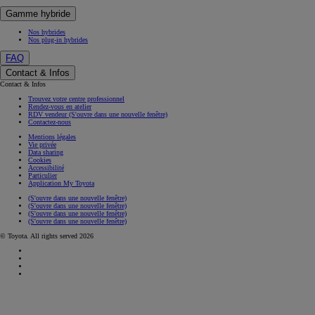
Gamme hybride
Nos hybrides
Nos plug-in hybrides
FAQ
Contact & Infos
Contact & Infos
Trouvez votre centre professionnel
Rendez-vous en atelier
RDV vendeur
(S'ouvre dans une nouvelle fenêtre)
Contactez-nous
Mentions légales
Vie privée
Data sharing
Cookies
Accessibilité
Particulier
Application My Toyota
(S'ouvre dans une nouvelle fenêtre)
(S'ouvre dans une nouvelle fenêtre)
(S'ouvre dans une nouvelle fenêtre)
(S'ouvre dans une nouvelle fenêtre)
© Toyota. All rights served 2026