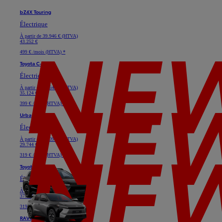
bZ4X Touring
Électrique
À partir de
39.946 € (HTVA)
43.252 €
499 € /mois (HTVA) *
Toyota C-HR+
Électrique
À partir de
32.645 € (HTVA)
35.124 €
399 € /mois (HTVA) *
Urban Cruiser
Électrique
À partir de
28.091 € (HTVA)
29.744 €
319 € /mois (HTVA) *
Toyota bZ4X
Électrique
À partir de
33.719 € (HTVA)
37.025 €
319 € /mois (HTVA) *
RAV4