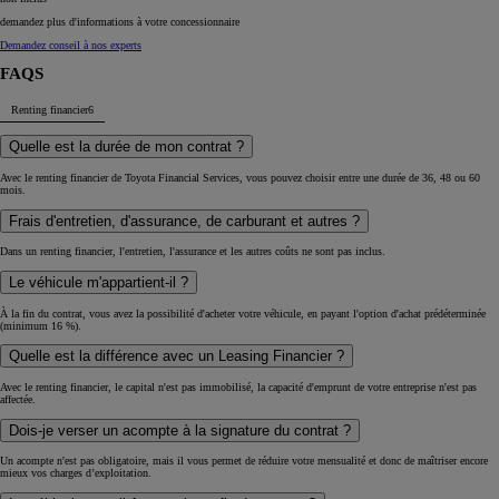
demandez plus d'informations à votre concessionnaire
Demandez conseil à nos experts
FAQS
Renting financier
6
Quelle est la durée de mon contrat ?
Avec le renting financier de Toyota Financial Services, vous pouvez choisir entre une durée de 36, 48 ou 60
mois.
Frais d'entretien, d'assurance, de carburant et autres ?
Dans un renting financier, l'entretien, l'assurance et les autres coûts ne sont pas inclus.
Le véhicule m'appartient-il ?
À la fin du contrat, vous avez la possibilité d'acheter votre véhicule, en payant l'option d'achat prédéterminée
(minimum 16 %).
Quelle est la différence avec un Leasing Financier ?
Avec le renting financier, le capital n'est pas immobilisé, la capacité d'emprunt de votre entreprise n'est pas
affectée.
Dois-je verser un acompte à la signature du contrat ?
Un acompte n'est pas obligatoire, mais il vous permet de réduire votre mensualité et donc de maîtriser encore
mieux vos charges d’exploitation.