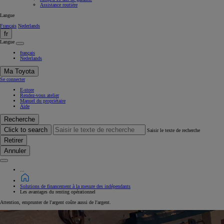
Assistance routière
Langue
Français
Nederlands
fr
Langue
français
Nederlands
Ma Toyota
Se connecter
E-store
Rendez-vous atelier
Manuel du propriétaire
Aide
Recherche
Click to search
Saisir le texte de recherche
Retirer
Annuler
...
Solutions de financement à la mesure des indépendants
Les avantages du renting opérationnel
Attention, emprunter de l'argent coûte aussi de l'argent.