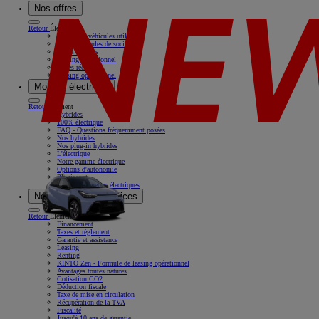
Nos offres
Retour
Élément
Nos offres véhicules utilitaires
Offres véhicules de société
Offres récentes
Leasing opérationnel
Offres récentes
Leasing opérationnel
Mobilité électrique
Retour
Élément
Hybrides
100% électrique
FAQ - Questions fréquemment posées
Nos hybrides
Nos plug-in hybrides
L'électrique
Notre gamme électrique
Options d'autonomie
Pluginvest
Nos camionnettes électriques
Nos solutions & services
Retour
Élément
Financement
Taxes et règlement
Garantie et assistance
Leasing
Renting
KINTO Zen - Formule de leasing opérationnel
Avantages toutes natures
Cotisation CO2
Déduction fiscale
Taxe de mise en circulation
Récupération de la TVA
Fiscalité
Jusqu'à 10 ans de garantie