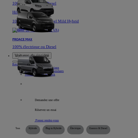
100% électrique ou Diesel
Hilux
100% Electrique ou Diesel Mild Hybrid
A partir de 40.361 € (HTVA)
PROACE MAX
100% électrique ou Diesel
Voitures de société
Retour
Élément
Nos véhicules commerciaux
Informations pour indépendants
Voitures société de stock
Tous les véhicules professionnels
Demandez une offre
Réservez un essai
Prenez rendez-vous
Tous
Hybride
Plug-in Hybride
Électrique
Essence & Diesel