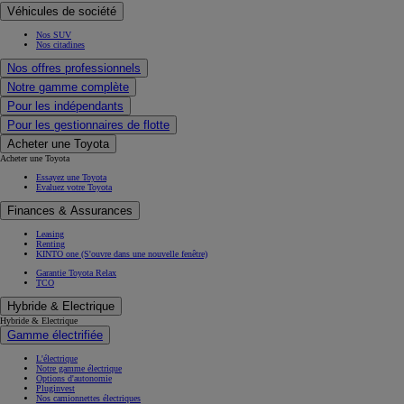
Véhicules de société
Nos SUV
Nos citadines
Nos offres professionnels
Notre gamme complète
Pour les indépendants
Pour les gestionnaires de flotte
Acheter une Toyota
Acheter une Toyota
Essayez une Toyota
Evaluez votre Toyota
Finances & Assurances
Leasing
Renting
KINTO one
(S'ouvre dans une nouvelle fenêtre)
Garantie Toyota Relax
TCO
Hybride & Electrique
Hybride & Electrique
Gamme électrifiée
L'électrique
Notre gamme électrique
Options d'autonomie
Pluginvest
Nos camionnettes électriques