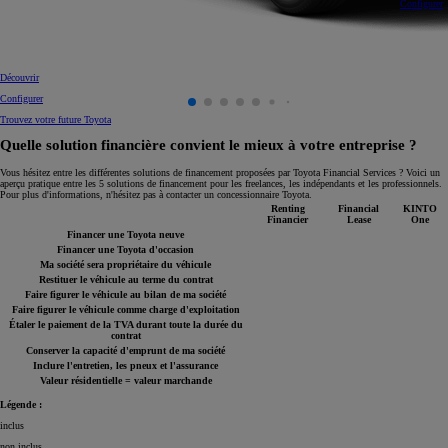
Configurer
Découvrir
Configurer
Trouvez votre future Toyota
Quelle solution financière convient le mieux à votre entreprise ?
Vous hésitez entre les différentes solutions de financement proposées par Toyota Financial Services ? Voici un
aperçu pratique entre les 5 solutions de financement pour les freelances, les indépendants et les professionnels.
Pour plus d'informations, n'hésitez pas à contacter un concessionnaire Toyota.
Renting
Financial
KINTO
Financier
Lease
One
Financer une Toyota neuve
Financer une Toyota d'occasion
Ma société sera propriétaire du véhicule
Restituer le véhicule au terme du contrat
Faire figurer le véhicule au bilan de ma société
Faire figurer le véhicule comme charge d'exploitation
Étaler le paiement de la TVA durant toute la durée du
contrat
Conserver la capacité d'emprunt de ma société
Inclure l'entretien, les pneux et l'assurance
Valeur résidentielle = valeur marchande
Légende :
inclus
non inclus