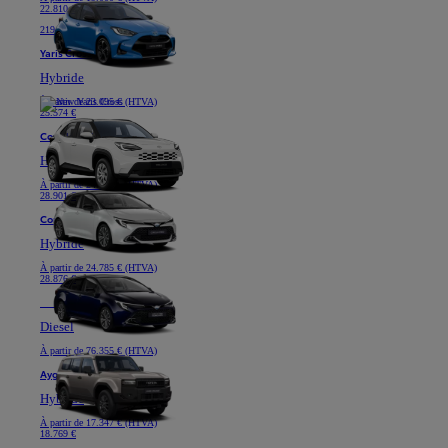
22.810 €
219 € /mois (HTVA) *
Yaris Cross
Hybride
À partir de
23.095 € (HTVA)
25.574 €
Corolla Hatchback
Hybride
À partir de
24.785 € (HTVA)
28.901 €
Corolla Touring Sports
Hybride
À partir de
24.785 € (HTVA)
28.876 €
Nouveau
Land Cruiser
Diesel
À partir de
76.355 € (HTVA)
Aygo X
Hybride
À partir de
17.347 € (HTVA)
18.769 €