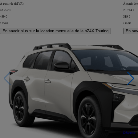
À partir de (hTVA)
À partir de
43.252 €
29.744 €
499 €
319 €
/ mois
/ mois
En savoir plus sur la location mensuelle de la bZ4X Touring
En sav
Découvrir