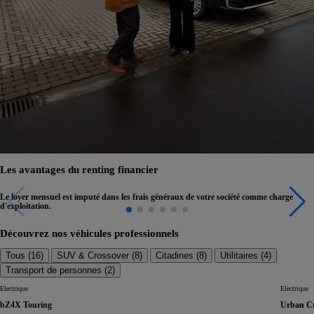
Les avantages du renting financier
Le loyer mensuel est imputé dans les frais généraux de votre société comme charge
d'exploitation.
Découvrez nos véhicules professionnels
Tous (
16
)
SUV & Crossover (
8
)
Citadines (
8
)
Utilitaires (
4
)
Transport de personnes (
2
)
Electrique
Electrique
bZ4X Touring
Urban Cr