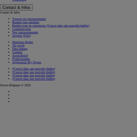
Contact & Infos
Contact & Infos
Trouvez un concessionnaire
Rendez-vous entretien
Rendez-vous en concession
(S'ouvre dans une nouvelle fenêtre)
Contactez-nous
Nos concessionnaires
Support (FAQ)
Mentions légales
Vie privée
Data sharing
Cookies
Accessibilité
Professionnels
Application My Toyota
(S'ouvre dans une nouvelle fenêtre)
(S'ouvre dans une nouvelle fenêtre)
(S'ouvre dans une nouvelle fenêtre)
(S'ouvre dans une nouvelle fenêtre)
Toyota Belgique © 2026