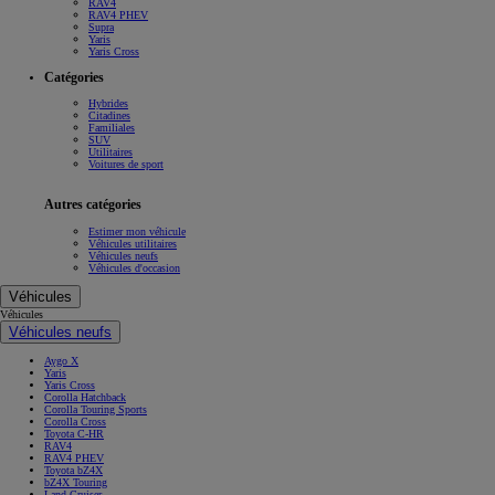
RAV4
RAV4 PHEV
Supra
Yaris
Yaris Cross
Catégories
Hybrides
Citadines
Familiales
SUV
Utilitaires
Voitures de sport
Autres catégories
Estimer mon véhicule
Véhicules utilitaires
Véhicules neufs
Véhicules d'occasion
Véhicules
Véhicules
Véhicules neufs
Aygo X
Yaris
Yaris Cross
Corolla Hatchback
Corolla Touring Sports
Corolla Cross
Toyota C-HR
RAV4
RAV4 PHEV
Toyota bZ4X
bZ4X Touring
Land Cruiser