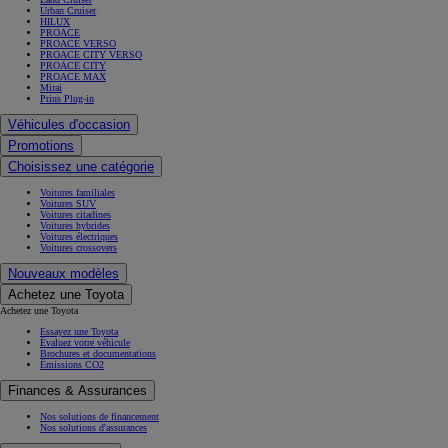
Urban Cruiser
HILUX
PROACE
PROACE VERSO
PROACE CITY VERSO
PROACE CITY
PROACE MAX
Mirai
Prius Plug-in
Véhicules d'occasion
Promotions
Choisissez une catégorie
Voitures familiales
Voitures SUV
Voitures citadines
Voitures hybrides
Voitures électriques
Voitures crossovers
Nouveaux modèles
Achetez une Toyota
Achetez une Toyota
Essayez une Toyota
Évaluez votre véhicule
Brochures et documentations
Émissions CO2
Finances & Assurances
Nos solutions de financement
Nos solutions d'assurances