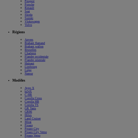
Peugeot
Porsche
Renault
Seat
Skoda
Suzuki
Vlokswagen
Volvo
Régions
Anvers
Brabant flamand
Brabant wallon
Bruxelles
Charleroi
Flandre occidentale
Flandre orientale
Hainaut
Limbourg
Liège
Namur
Modèles
Aygo X
bZ4X
C-HR
Corolla Cross
Corolla HB
Corolla TS
GR Yaris
GR86
Hilux
Land Cruiser
Mirai
Proace
Proace City
Proace City Verso
Proace Verso