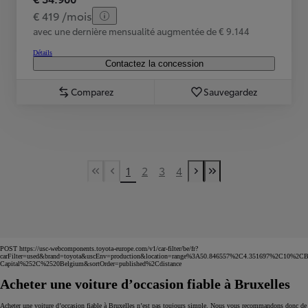
€ 419 /mois
avec une dernière mensualité augmentée de € 9.144
Détails
Contactez la concession
Comparez
Sauvegardez
1
2
3
4
First Page
Previous page
Next page
Last Page
POST https://usc-webcomponents.toyota-europe.com/v1/car-filter/be/fr?
carFilter=used&brand=toyota&uscEnv=production&location=range%3A50.846557%2C4.351697%2C10%2CBr
Capital%252C%2520Belgium&sortOrder=published%2Cdistance
Acheter une voiture d’occasion fiable à Bruxelles
Acheter une voiture d’occasion fiable à Bruxelles n’est pas toujours simple. Nous vous recommandons donc de