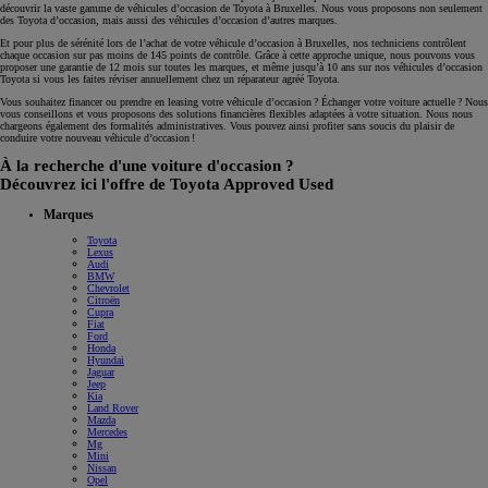
découvrir la vaste gamme de véhicules d’occasion de Toyota à Bruxelles. Nous vous proposons non seulement
des Toyota d’occasion, mais aussi des véhicules d’occasion d’autres marques.
Et pour plus de sérénité lors de l’achat de votre véhicule d’occasion à Bruxelles, nos techniciens contrôlent
chaque occasion sur pas moins de 145 points de contrôle. Grâce à cette approche unique, nous pouvons vous
proposer une garantie de 12 mois sur toutes les marques, et même jusqu’à 10 ans sur nos véhicules d’occasion
Toyota si vous les faites réviser annuellement chez un réparateur agréé Toyota.
Vous souhaitez financer ou prendre en leasing votre véhicule d’occasion ? Échanger votre voiture actuelle ? Nous
vous conseillons et vous proposons des solutions financières flexibles adaptées à votre situation. Nous nous
chargeons également des formalités administratives. Vous pouvez ainsi profiter sans soucis du plaisir de
conduire votre nouveau véhicule d’occasion !
À la recherche d'une voiture d'occasion ?
Découvrez ici l'offre de Toyota Approved Used
Marques
Toyota
Lexus
Audi
BMW
Chevrolet
Citroën
Cupra
Fiat
Ford
Honda
Hyundai
Jaguar
Jeep
Kia
Land Rover
Mazda
Mercedes
Mg
Mini
Nissan
Opel