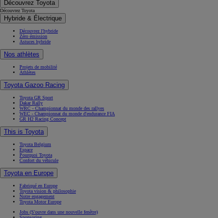
Découvrez Toyota
Découvrez Toyota
Hybride & Électrique
Découvrez l'hybride
Zéro émission
Astuces hybride
Nos athlètes
Projets de mobilité
Athlètes
Toyota Gazoo Racing
Toyota GR Sport
Dakar Rally
WRC - Championnat du monde des rallyes
WEC - Championnat du monde d'endurance FIA
GR H2 Racing Concept
This is Toyota
Toyota Belgium
Espace
Pourquoi Toyota
Confort du véhicule
Toyota en Europe
Fabriqué en Europe
Toyota vision & philosophie
Notre engagement
Toyota Motor Europe
Jobs
(S'ouvre dans une nouvelle fenêtre)
Sponsoring