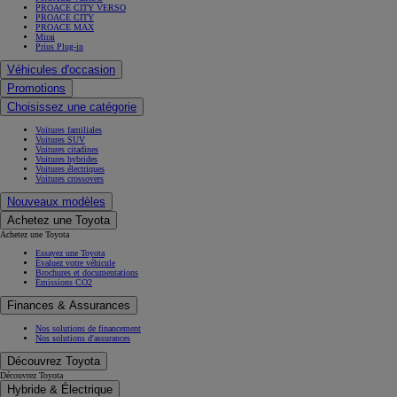
PROACE CITY VERSO
PROACE CITY
PROACE MAX
Mirai
Prius Plug-in
Véhicules d'occasion
Promotions
Choisissez une catégorie
Voitures familiales
Voitures SUV
Voitures citadines
Voitures hybrides
Voitures électriques
Voitures crossovers
Nouveaux modèles
Achetez une Toyota
Achetez une Toyota
Essayez une Toyota
Évaluez votre véhicule
Brochures et documentations
Émissions CO2
Finances & Assurances
Nos solutions de financement
Nos solutions d'assurances
Découvrez Toyota
Découvrez Toyota
Hybride & Électrique