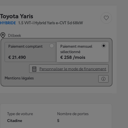
Toyota Yaris
Sauvegarder le véh
HYBRIDE
1.5 VVT-i Hybrid Yaris e-CVT 5d 68kW
Dilbeek
Paiement comptant
Paiement comptant
Paiement mensuel
sélectionné
€ 21.490
€ 258 /mois
Personnaliser le mode de financement
Mentions légales
Type de voiture
Nombre de portes
Citadine
5