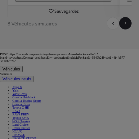
Sauvegardez
8 Véhicules similaires
POST https://usc-webcomponents.toyota-europe.com/v1/used-stock-cars/be/fr?
brand=toyota&uscContext=used&uscEnv=production&vehicleForSaleId=5640b249-cde2-44f4-b577-
3e3bcf2ff24c
Véhicules
Véhicules
Véhicules neufs
Aygo X
Yaris
Yaris Cross
Corolla Hatchback
Corolla Touring Sports
Corolla Cross
Toyota C-HR
RAV4
RAV4 PHEV
Toyota bZ4X
bZ4X Touring
Land Cruiser
Urban Cruiser
HILUX
PROACE
PROACE VERSO