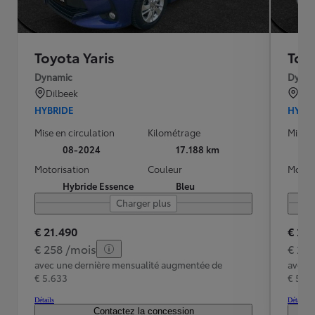
Toyota Yaris
Toyo
Dynamic
Dynam
Dilbeek
Dil
HYBRIDE
HYBR
Mise en circulation
Kilométrage
Mise e
08-2024
17.188 km
Motorisation
Couleur
Motori
Hybride Essence
Bleu
Charger plus
€ 21.490
€ 21.
€ 258 /mois
€ 25
avec une dernière mensualité augmentée de
avec 
€ 5.633
€ 5.6
Détails
Détails
Contactez la concession