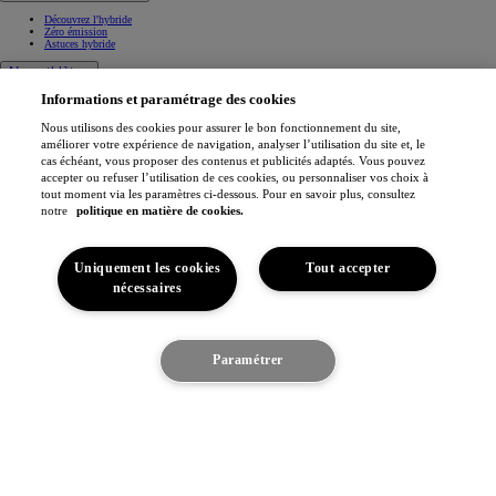
Découvrez l'hybride
Zéro émission
Astuces hybride
Nos athlètes
Informations et paramétrage des cookies
Projets de mobilité
Athlètes
Nous utilisons des cookies pour assurer le bon fonctionnement du site,
Toyota Gazoo Racing
améliorer votre expérience de navigation, analyser l’utilisation du site et, le
cas échéant, vous proposer des contenus et publicités adaptés. Vous pouvez
Toyota GR Sport
accepter ou refuser l’utilisation de ces cookies, ou personnaliser vos choix à
Dakar Rally
tout moment via les paramètres ci-dessous. Pour en savoir plus, consultez
WRC - Championnat du monde des rallyes
WEC - Championnat du monde d'endurance FIA
notre
politique en matière de cookies.
GR H2 Racing Concept
This is Toyota
Uniquement les cookies
Tout accepter
Toyota Belgium
nécessaires
Espace
Pourquoi Toyota
Confort du véhicule
Toyota en Europe
Je suis intéressé
Paramétrer
Fabriqué en Europe
Toyota vision & philosophie
Découvrez le véhicule
Notre engagement
Toyota Motor Europe
Jobs
(S'ouvre dans une nouvelle fenêtre)
Sponsoring
Contact & Infos
Contact & Infos