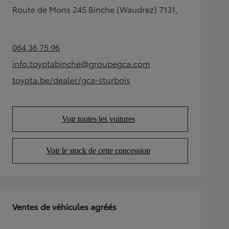
Route de Mons 245 Binche (Waudrez) 7131,
064 36 75 96
(Opens in new tab)
info.toyotabinche@groupegca.com
(Opens in new tab)
toyota.be/dealer/gca-sturbois
(Opens in new tab)
Voir toutes les voitures
(Opens in new tab)
Voir le stock de cette concession
(Opens in new tab)
Ventes de véhicules agréés