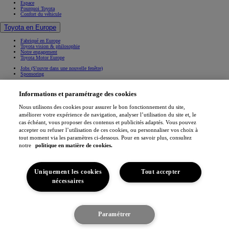
Espace
Pourquoi Toyota
Confort du véhicule
Toyota en Europe
Fabriqué en Europe
Toyota vision & philosophie
Notre engagement
Toyota Motor Europe
Jobs
(S'ouvre dans une nouvelle fenêtre)
Sponsoring
Contact & Infos
Informations et paramétrage des cookies
Contact & Infos
Trouvez un concessionnaire
Nous utilisons des cookies pour assurer le bon fonctionnement du site,
Rendez-vous entretien
améliorer votre expérience de navigation, analyser l’utilisation du site et, le
Rendez-vous en concession
(S'ouvre dans une nouvelle fenêtre)
cas échéant, vous proposer des contenus et publicités adaptés. Vous pouvez
Contactez-nous
Nos concessionnaires
accepter ou refuser l’utilisation de ces cookies, ou personnaliser vos choix à
Support (FAQ)
tout moment via les paramètres ci-dessous. Pour en savoir plus, consultez
Mentions légales
notre
politique en matière de cookies.
Vie privée
Data sharing
Cookies
Accessibilité
Uniquement les cookies
Tout accepter
Professionnels
Application My Toyota
nécessaires
(S'ouvre dans une nouvelle fenêtre)
(S'ouvre dans une nouvelle fenêtre)
(S'ouvre dans une nouvelle fenêtre)
(S'ouvre dans une nouvelle fenêtre)
Je suis intéressé
Paramétrer
Toyota Belgique © 2026
Découvrez le véhicule