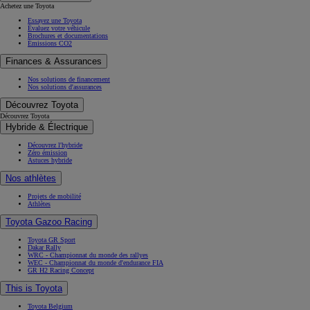
Achetez une Toyota
Essayez une Toyota
Évaluez votre véhicule
Brochures et documentations
Émissions CO2
Finances & Assurances
Nos solutions de financement
Nos solutions d'assurances
Découvrez Toyota
Découvrez Toyota
Hybride & Électrique
Découvrez l'hybride
Zéro émission
Astuces hybride
Nos athlètes
Projets de mobilité
Athlètes
Toyota Gazoo Racing
Toyota GR Sport
Dakar Rally
WRC - Championnat du monde des rallyes
WEC - Championnat du monde d'endurance FIA
GR H2 Racing Concept
This is Toyota
Toyota Belgium