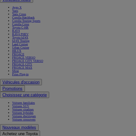
Aygo X
Yaris
Yaris Cross
Corolla Hatchback
Corolla Touring Sports
Corolla Cross
Toyota C-HR
RAV4
RAV4 PHEV
Toyota bZ4X
bZ4X Touring
Land Cruiser
Urban Cruiser
HILUX
PROACE
PROACE VERSO
PROACE CITY VERSO
PROACE CITY
PROACE MAX
Mirai
Prius Plug-in
Véhicules d'occasion
Promotions
Choisissez une catégorie
Voitures familiales
Voitures SUV
Voitures citadines
Voitures hybrides
Voitures électriques
Voitures crossovers
Nouveaux modèles
Achetez une Toyota