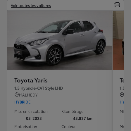
Voir toutes les voitures
Toyota Yaris
Toyo
1.5 Hybrid e-CVT Style LHD
1.5 H
MALMEDY
TR
HYBRIDE
HYBR
Mise en circulation
Kilométrage
Mise e
03-2023
43.827 km
Motorisation
Couleur
Motori