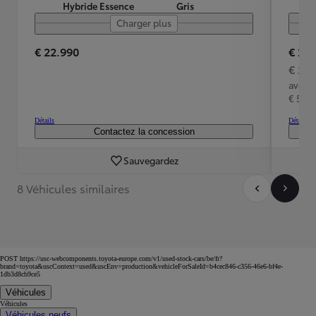
Hybride Essence
Gris
Charger plus
€ 22.990
€ 20
€ 24
avec 
€ 5.37
Détails
Détails
Contactez la concession
Sauvegardez
8 Véhicules similaires
POST https://usc-webcomponents.toyota-europe.com/v1/used-stock-cars/be/fr?
brand=toyota&uscContext=used&uscEnv=production&vehicleForSaleId=b4cec846-c356-46e6-bf4e-
1db3d8cb9ce5
Véhicules
Véhicules
Véhicules neufs