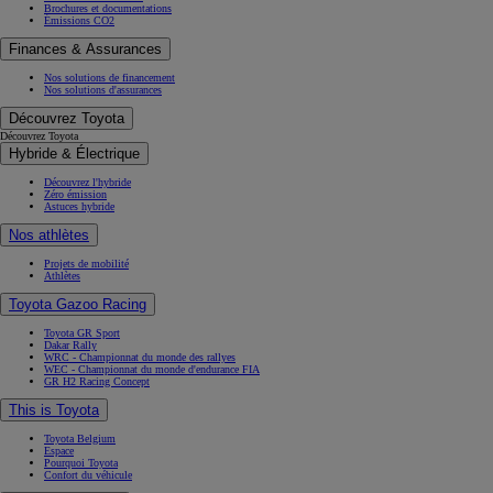
Brochures et documentations
Émissions CO2
Finances & Assurances
Nos solutions de financement
Nos solutions d'assurances
Découvrez Toyota
Découvrez Toyota
Hybride & Électrique
Découvrez l'hybride
Zéro émission
Astuces hybride
Nos athlètes
Projets de mobilité
Athlètes
Toyota Gazoo Racing
Toyota GR Sport
Dakar Rally
WRC - Championnat du monde des rallyes
WEC - Championnat du monde d'endurance FIA
GR H2 Racing Concept
This is Toyota
Toyota Belgium
Espace
Pourquoi Toyota
Confort du véhicule