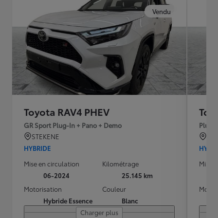
Vendu
Toyota RAV4 PHEV
Toy
GR Sport Plug-In + Pano + Demo
Plug-i
STEKENE
Bea
HYBRIDE
HYBR
Mise en circulation
Kilométrage
Mise e
06-2024
25.145 km
Motorisation
Couleur
Motori
Hybride Essence
Blanc
Charger plus