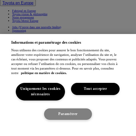
Toyota en Europe
Fabriqué en Europe
Toyota vision & philosophie
Notre engagement
Toyota Motor Europe
Jobs
(S'ouvre dans une nouvelle fenêtre)
Sponsoring
Contact & Infos
Informations et paramétrage des cookies
Contact & Infos
Trouvez un concessionnaire
Nous utilisons des cookies pour assurer le bon fonctionnement du site,
Rendez-vous entretien
améliorer votre expérience de navigation, analyser l’utilisation du site et, le
Rendez-vous en concession
(S'ouvre dans une nouvelle fenêtre)
cas échéant, vous proposer des contenus et publicités adaptés. Vous pouvez
Contactez-nous
Nos concessionnaires
accepter ou refuser l’utilisation de ces cookies, ou personnaliser vos choix à
Support (FAQ)
tout moment via les paramètres ci-dessous. Pour en savoir plus, consultez
Mentions légales
notre
politique en matière de cookies.
Vie privée
Data sharing
Cookies
Accessibilité
Uniquement les cookies
Tout accepter
Professionnels
Application My Toyota
nécessaires
(S'ouvre dans une nouvelle fenêtre)
(S'ouvre dans une nouvelle fenêtre)
(S'ouvre dans une nouvelle fenêtre)
(S'ouvre dans une nouvelle fenêtre)
Je suis intéressé
Paramétrer
Toyota Belgique © 2026
Découvrez le véhicule