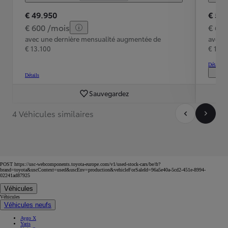
€ 49.950
€ 56
€ 600 /mois
€ 68
avec une dernière mensualité augmentée de
avec 
€ 13.100
€ 14.
Détails
Détails
Sauvegardez
4 Véhicules similaires
POST https://usc-webcomponents.toyota-europe.com/v1/used-stock-cars/be/fr?
brand=toyota&uscContext=used&uscEnv=production&vehicleForSaleId=96a5e40a-5cd2-451e-8994-
02241ad87925
Véhicules
Véhicules
Véhicules neufs
Aygo X
Yaris