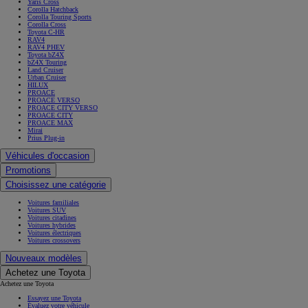
Yaris Cross
Corolla Hatchback
Corolla Touring Sports
Corolla Cross
Toyota C-HR
RAV4
RAV4 PHEV
Toyota bZ4X
bZ4X Touring
Land Cruiser
Urban Cruiser
HILUX
PROACE
PROACE VERSO
PROACE CITY VERSO
PROACE CITY
PROACE MAX
Mirai
Prius Plug-in
Véhicules d'occasion
Promotions
Choisissez une catégorie
Voitures familiales
Voitures SUV
Voitures citadines
Voitures hybrides
Voitures électriques
Voitures crossovers
Nouveaux modèles
Achetez une Toyota
Achetez une Toyota
Essayez une Toyota
Évaluez votre véhicule