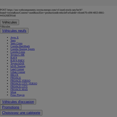
POST https://usc-webcomponents.toyota-europe.com/v1/used-stock-cars/be/fr?
brand=toyota&uscContext=used&uscEnv=production&vehicleForSaleId=c0ceeb70-c09f-4853-8fb5-
441b268391dd
Véhicules
Véhicules
Véhicules neufs
Aygo X
Yaris
Yaris Cross
Corolla Hatchback
Corolla Touring Sports
Corolla Cross
Toyota C-HR
RAV4
RAV4 PHEV
Toyota bZ4X
bZ4X Touring
Land Cruiser
Urban Cruiser
HILUX
PROACE
PROACE VERSO
PROACE CITY VERSO
PROACE CITY
PROACE MAX
Mirai
Prius Plug-in
Véhicules d'occasion
Promotions
Choisissez une catégorie