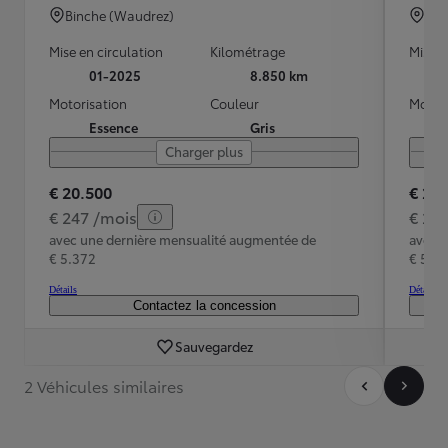
Binche (Waudrez)
SIN
Mise en circulation
Kilométrage
Mise e
01-2025
8.850 km
Motorisation
Couleur
Motori
Essence
Gris
Charger plus
€ 20.500
€ 21.
€ 247 /mois
€ 25
avec une dernière mensualité augmentée de
avec 
€ 5.372
€ 5.5
Détails
Détails
Contactez la concession
Sauvegardez
2 Véhicules similaires