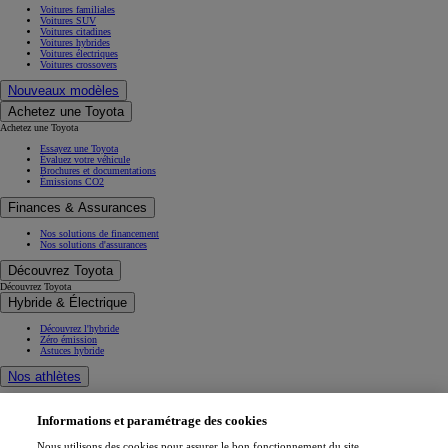
Voitures familiales
Voitures SUV
Voitures citadines
Voitures hybrides
Voitures électriques
Voitures crossovers
Nouveaux modèles
Achetez une Toyota
Achetez une Toyota
Essayez une Toyota
Évaluez votre véhicule
Brochures et documentations
Émissions CO2
Finances & Assurances
Nos solutions de financement
Nos solutions d'assurances
Découvrez Toyota
Découvrez Toyota
Hybride & Électrique
Découvrez l'hybride
Zéro émission
Astuces hybride
Nos athlètes
Projets de mobilité
Athlètes
Informations et paramétrage des cookies
Toyota Gazoo Racing
Nous utilisons des cookies pour assurer le bon fonctionnement du site,