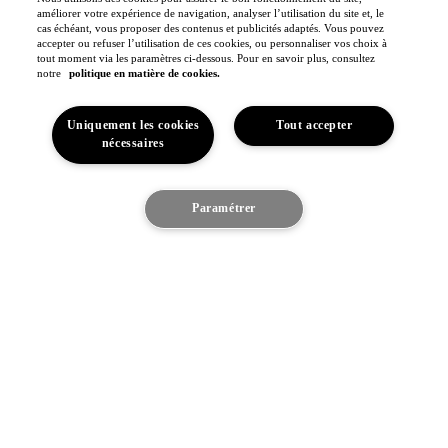
améliorer votre expérience de navigation, analyser l’utilisation du site et, le
Toyota GR Sport
Dakar Rally
cas échéant, vous proposer des contenus et publicités adaptés. Vous pouvez
WRC - Championnat du monde des rallyes
accepter ou refuser l’utilisation de ces cookies, ou personnaliser vos choix à
WEC - Championnat du monde d'endurance FIA
tout moment via les paramètres ci-dessous. Pour en savoir plus, consultez
GR H2 Racing Concept
notre
politique en matière de cookies.
This is Toyota
Toyota Belgium
Espace
Uniquement les cookies
Tout accepter
Pourquoi Toyota
nécessaires
Confort du véhicule
Toyota en Europe
Je suis intéressé
Fabriqué en Europe
Paramétrer
Toyota vision & philosophie
Notre engagement
Toyota Motor Europe
Découvrez le véhicule
Jobs
(S'ouvre dans une nouvelle fenêtre)
Sponsoring
Contact & Infos
Contact & Infos
Trouvez un concessionnaire
Rendez-vous entretien
Rendez-vous en concession
(S'ouvre dans une nouvelle fenêtre)
Contactez-nous
Nos concessionnaires
Support (FAQ)
Mentions légales
Vie privée
Data sharing
Cookies
Accessibilité