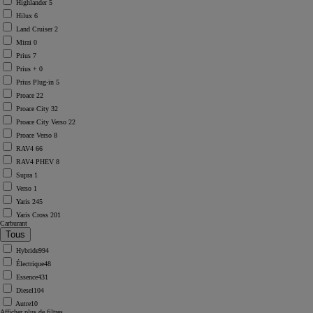
Highlander
5
Hilux
6
Land Cruiser
2
Mirai
0
Prius
7
Prius +
0
Prius Plug-in
5
Proace
22
Proace City
32
Proace City Verso
22
Proace Verso
8
RAV4
66
RAV4 PHEV
8
Supra
1
Verso
1
Yaris
245
Yaris Cross
201
Carburant
Hybride
994
Électrique
48
Essence
431
Diesel
104
Autre
10
Afficher plus de filtres