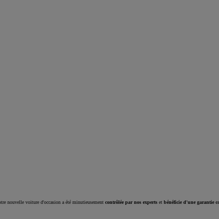
Corolla Cross
HYBRIDE
tre nouvelle voiture d'occasion a été minutieusement
contrôlée par nos experts
et
bénéficie d'une garantie c
À partir de