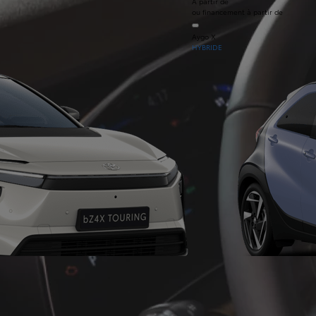
À partir de
ou financement à partir de
Aygo X
HYBRIDE