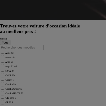
Trouvez votre voiture d'occasion idéale
au meilleur prix !
Modèle
Auris
12
Avensis
0
Aygo
29
Aygo X
143
bZ4X
27
C-HR
204
Camry
1
Corolla
99
Corolla Cross
66
Corolla HB/TS
70
À partir de
GR Yaris
3
ou financement à partir de
GR86
1