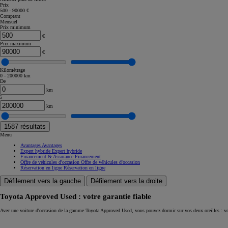
Prix
500 - 90000 €
Corolla Touring Sports
Comptant
HYBRIDE
Mensuel
Prix minimum
€
Prix maximum
€
Kilométrage
0 - 200000 km
De
km
à
km
1587
résultats
Menu
Avantages
Avantages
Expert hybride
Expert hybride
Financement & Assurance
Financement
Offre de véhicules d'occasion
Offre de véhicules d'occasion
Réservation en ligne
Réservation en ligne
Défilement vers la gauche
Défilement vers la droite
Toyota Approved Used : votre garantie fiable
À partir de
Avec une voiture d'occasion de la gamme Toyota Approved Used, vous pouvez dormir sur vos deux oreilles : vo
ou financement à partir de