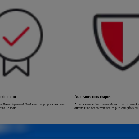
ou financement à partir de
HILUX
ÉLECTRIQUE
s minimum
Assurance tous risques
on Toyota Approved Used vous est proposé avec une
Assurez votre voiture auprès de ceux qui la connai
moins 12 mois.
offrons l'une des couvertures les plus complètes du