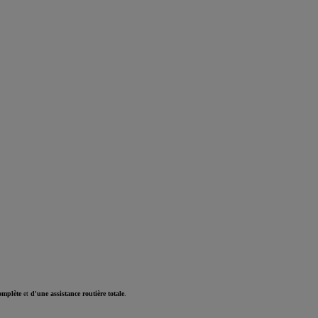
omplète
et
d'une assistance routière totale
.