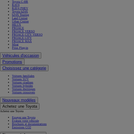
Toyota C-HR
RAV4
RAV4 PHEV
Toyota bZ4X
bZ4X Touring
Land Cruiser
Urban Cruiser
HILUX
PROACE
PROACE VERSO
PROACE CITY VERSO
PROACE CITY
PROACE MAX
Mirai
Prius Plug-in
Véhicules d'occasion
Promotions
Choisissez une catégorie
Voitures familiales
Voitures SUV
Voitures citadines
Voitures hybrides
Voitures électriques
Voitures crossovers
Nouveaux modèles
Achetez une Toyota
Achetez une Toyota
Essayez une Toyota
Évaluez votre véhicule
Brochures et documentations
Émissions CO2