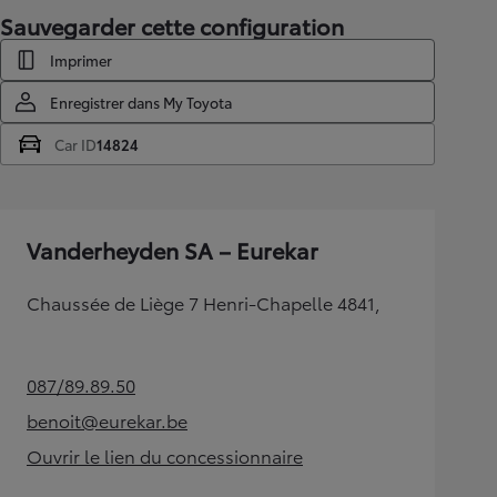
Sauvegarder cette configuration
Imprimer
Enregistrer dans My Toyota
Car ID
14824
Vanderheyden SA – Eurekar
Chaussée de Liège 7 Henri-Chapelle 4841,
087/89.89.50
(Opens in new tab)
benoit@eurekar.be
(Opens in new tab)
Ouvrir le lien du concessionnaire
(Opens in new tab)