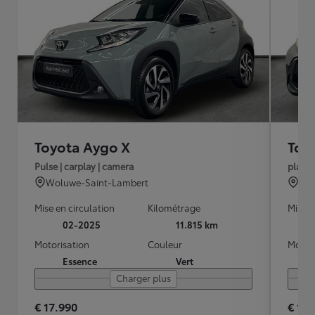
Toyota Aygo X
Toy
Pulse | carplay | camera
play
Woluwe-Saint-Lambert
Wol
Mise en circulation
Kilométrage
Mise e
02-2025
11.815 km
Motorisation
Couleur
Motori
Essence
Vert
Charger plus
€ 17.990
€ 15.