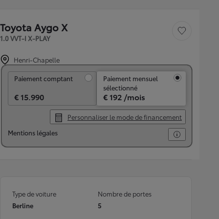
Toyota Aygo X
Sauvegarder le véh
1.0 VVT-I X-PLAY
Henri-Chapelle
Paiement comptant
Paiement comptant
Paiement mensuel
sélectionné
€ 15.990
€ 192 /mois
Personnaliser le mode de financement
Mentions légales
Type de voiture
Nombre de portes
Berline
5