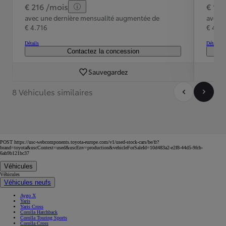
€ 216 /mois
€ 19
avec une dernière mensualité augmentée de
avec 
€ 4.716
€ 4.19
Détails
Détails
Contactez la concession
Sauvegardez
8 Véhicules similaires
POST https://usc-webcomponents.toyota-europe.com/v1/used-stock-cars/be/fr?
brand=toyota&uscContext=used&uscEnv=production&vehicleForSaleId=10d483a2-e2f8-44d5-9fcb-
6ab9b121bc37
Véhicules
Véhicules
Véhicules neufs
Aygo X
Yaris
Yaris Cross
Corolla Hatchback
Corolla Touring Sports
Corolla Cross