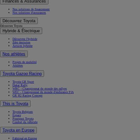
Finances & Assurances
Nos solutions de financement
Nos solutions d'assurances
Découvrez Toyota
Découvrez Toyota
Hybride & Électrique
Découvrez l'hybride
Zéro émission
Astuces hybride
Nos athlètes
Projets de mobilité
Athlètes
Toyota Gazoo Racing
Toyota GR Sport
Dakar Rally
WRC - Championnat du monde des rallyes
WEC - Championnat du monde d'endurance FIA
GR H2 Racing Concept
This is Toyota
Toyota Belgium
Espace
Pourquoi Toyota
Confort du véhicule
Toyota en Europe
Fabriqué en Europe