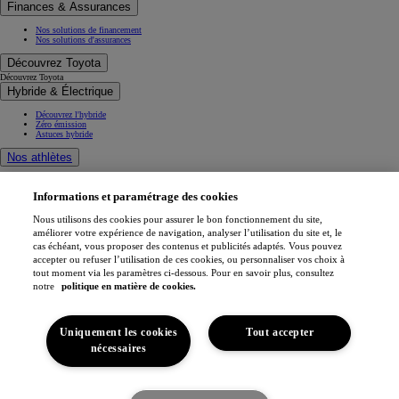
Finances & Assurances
Nos solutions de financement
Nos solutions d'assurances
Découvrez Toyota
Découvrez Toyota
Hybride & Électrique
Découvrez l'hybride
Zéro émission
Astuces hybride
Nos athlètes
Projets de mobilité
Athlètes
Informations et paramétrage des cookies
Toyota Gazoo Racing
Nous utilisons des cookies pour assurer le bon fonctionnement du site,
améliorer votre expérience de navigation, analyser l’utilisation du site et, le
Toyota GR Sport
Dakar Rally
cas échéant, vous proposer des contenus et publicités adaptés. Vous pouvez
WRC - Championnat du monde des rallyes
accepter ou refuser l’utilisation de ces cookies, ou personnaliser vos choix à
WEC - Championnat du monde d'endurance FIA
tout moment via les paramètres ci-dessous. Pour en savoir plus, consultez
GR H2 Racing Concept
notre
politique en matière de cookies.
This is Toyota
Toyota Belgium
Espace
Uniquement les cookies
Tout accepter
Pourquoi Toyota
nécessaires
Confort du véhicule
Toyota en Europe
Je suis intéressé
Fabriqué en Europe