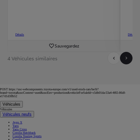
Détails
Détails
Sauvegardez
4 Véhicules similaires
POST https://usc-webcomponents.toyota-europe.com/v1/used-stock-cars/be/fr?
brand=toyota&uscContext=used&uscEnv=production&vehicleForSaleId=c5db01da-53a4-4f65-86df-
e17d1d3ffb52
Véhicules
Véhicules
Véhicules neufs
Aygo X
Yaris
Yaris Cross
Corolla Hatchback
Corolla Touring Sports
Corolla Cross