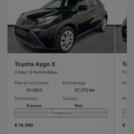
Toyota Aygo X
Toy
X play 1.0 Automatique
X play
Mise en circulation
Kilométrage
Mise e
01-2023
27.272 km
Motorisation
Couleur
Motori
Essence
Noir
Charger plus
€ 16.990
€ 16.