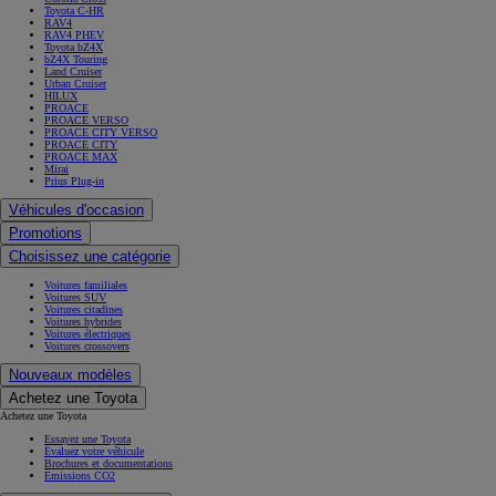
Toyota C-HR
RAV4
RAV4 PHEV
Toyota bZ4X
bZ4X Touring
Land Cruiser
Urban Cruiser
HILUX
PROACE
PROACE VERSO
PROACE CITY VERSO
PROACE CITY
PROACE MAX
Mirai
Prius Plug-in
Véhicules d'occasion
Promotions
Choisissez une catégorie
Voitures familiales
Voitures SUV
Voitures citadines
Voitures hybrides
Voitures électriques
Voitures crossovers
Nouveaux modèles
Achetez une Toyota
Achetez une Toyota
Essayez une Toyota
Évaluez votre véhicule
Brochures et documentations
Émissions CO2