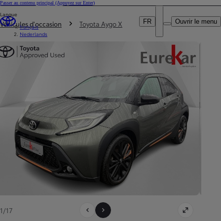
Passer au contenu principal
(Appuyez sur Enter)
Particulier
Langue
DEALER NAME
Vous êtes ici
:
Professionnel
FR
Ouvrir le menu
Véhicules d'occasion
Toyota Aygo X
français
Nederlands
1/17