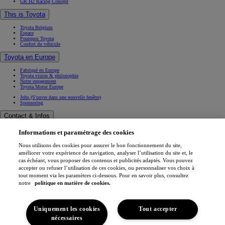
GR H2 Racing Concept
This is Toyota
Toyota Belgium
Espace
Pourquoi Toyota
Confort du véhicule
Toyota en Europe
Fabriqué en Europe
Toyota vision & philosophie
Notre engagement
Toyota Motor Europe
Jobs
(S'ouvre dans une nouvelle fenêtre)
Sponsoring
Contact & Infos
Contact & Infos
Informations et paramétrage des cookies
Trouvez un concessionnaire
Rendez-vous entretien
Rendez-vous en concession
(S'ouvre dans une nouvelle fenêtre)
Nous utilisons des cookies pour assurer le bon fonctionnement du site,
Contactez-nous
améliorer votre expérience de navigation, analyser l’utilisation du site et, le
Nos concessionnaires
cas échéant, vous proposer des contenus et publicités adaptés. Vous pouvez
Support (FAQ)
accepter ou refuser l’utilisation de ces cookies, ou personnaliser vos choix à
Mentions légales
tout moment via les paramètres ci-dessous. Pour en savoir plus, consultez
Vie privée
notre
politique en matière de cookies.
Data sharing
Cookies
Accessibilité
Professionnels
Application My Toyota
Uniquement les cookies
Tout accepter
(S'ouvre dans une nouvelle fenêtre)
nécessaires
(S'ouvre dans une nouvelle fenêtre)