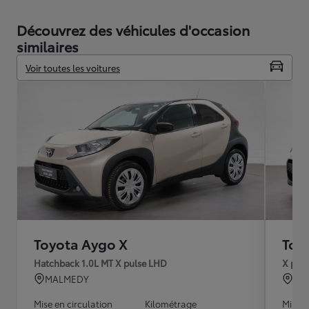
Découvrez des véhicules d'occasion
similaires
Voir toutes les voitures
Toyota Aygo X
Toy
Hatchback 1.0L MT X pulse LHD
X play
MALMEDY
MA
Mise en circulation
Kilométrage
Mise e