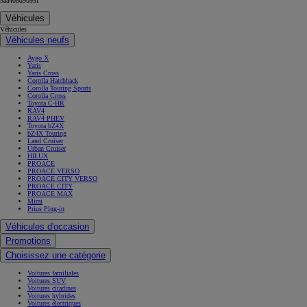
5aa408d9b95f
Véhicules
Véhicules
Véhicules neufs
Aygo X
Yaris
Yaris Cross
Corolla Hatchback
Corolla Touring Sports
Corolla Cross
Toyota C-HR
RAV4
RAV4 PHEV
Toyota bZ4X
bZ4X Touring
Land Cruiser
Urban Cruiser
HILUX
PROACE
PROACE VERSO
PROACE CITY VERSO
PROACE CITY
PROACE MAX
Mirai
Prius Plug-in
Véhicules d'occasion
Promotions
Choisissez une catégorie
Voitures familiales
Voitures SUV
Voitures citadines
Voitures hybrides
Voitures électriques