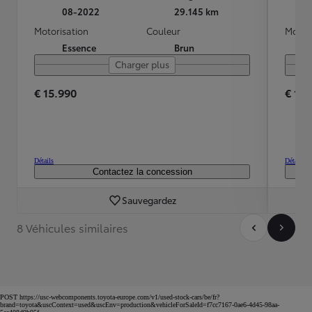
08-2022
29.145 km
Motorisation
Couleur
Motori
Essence
Brun
Charger plus
€ 15.990
€ 14.
Détails
Détails
Contactez la concession
Sauvegardez
8 Véhicules similaires
POST https://usc-webcomponents.toyota-europe.com/v1/used-stock-cars/be/fr?
brand=toyota&uscContext=used&uscEnv=production&vehicleForSaleId=f7cc7167-0ae6-4d45-98aa-