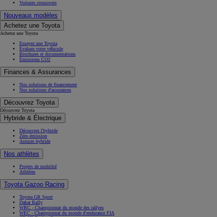
Voitures crossovers
Nouveaux modèles
Achetez une Toyota
Achetez une Toyota
Essayez une Toyota
Évaluez votre véhicule
Brochures et documentations
Émissions CO2
Finances & Assurances
Nos solutions de financement
Nos solutions d'assurances
Découvrez Toyota
Découvrez Toyota
Hybride & Électrique
Découvrez l'hybride
Zéro émission
Astuces hybride
Nos athlètes
Projets de mobilité
Athlètes
Toyota Gazoo Racing
Toyota GR Sport
Dakar Rally
WRC - Championnat du monde des rallyes
WEC - Championnat du monde d'endurance FIA