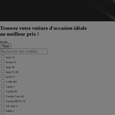
Trouvez votre voiture d'occasion idéale
au meilleur prix !
Modèle
Auris
12
Avensis
0
Aygo
29
Aygo X
143
bZ4X
27
C-HR
204
Camry
1
Corolla
99
Corolla Cross
66
Corolla HB/TS
70
GR Yaris
3
GR86
1