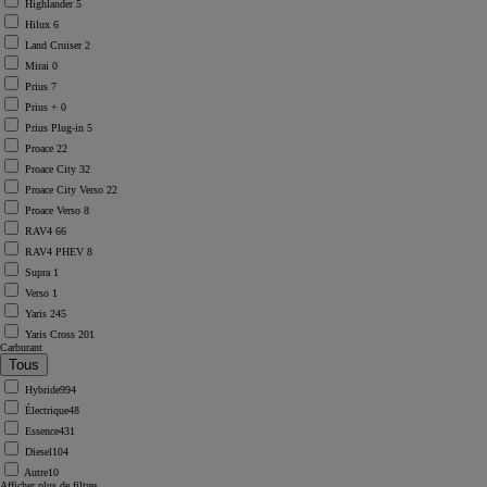
Highlander
5
Hilux
6
Land Cruiser
2
Mirai
0
Prius
7
Prius +
0
Prius Plug-in
5
Proace
22
Proace City
32
Proace City Verso
22
Proace Verso
8
RAV4
66
RAV4 PHEV
8
Supra
1
Verso
1
Yaris
245
Yaris Cross
201
Carburant
Hybride
994
Électrique
48
Essence
431
Diesel
104
Autre
10
Afficher plus de filtres