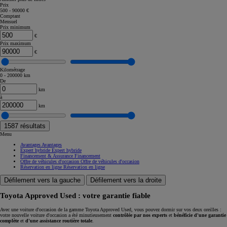
Prix
500 - 90000 €
Comptant
Mensuel
Prix minimum
€
Prix maximum
€
Kilométrage
0 - 200000 km
De
km
à
km
1587
résultats
Menu
Avantages
Avantages
Expert hybride
Expert hybride
Financement & Assurance
Financement
Offre de véhicules d'occasion
Offre de véhicules d'occasion
Réservation en ligne
Réservation en ligne
Défilement vers la gauche
Défilement vers la droite
Toyota Approved Used : votre garantie fiable
Avec une voiture d'occasion de la gamme Toyota Approved Used, vous pouvez dormir sur vos deux oreilles :
votre nouvelle voiture d'occasion a été minutieusement
contrôlée par nos experts
et
bénéficie d'une garantie
complète
et
d'une assistance routière totale
.