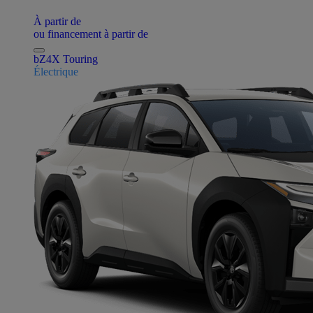
À partir de
ou financement à partir de
bZ4X Touring
Électrique