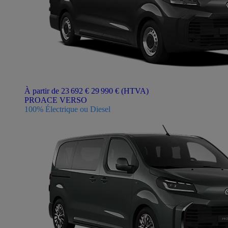
À partir de 23 692 €
29 990 €
(HTVA)
PROACE VERSO
100% Électrique ou Diesel