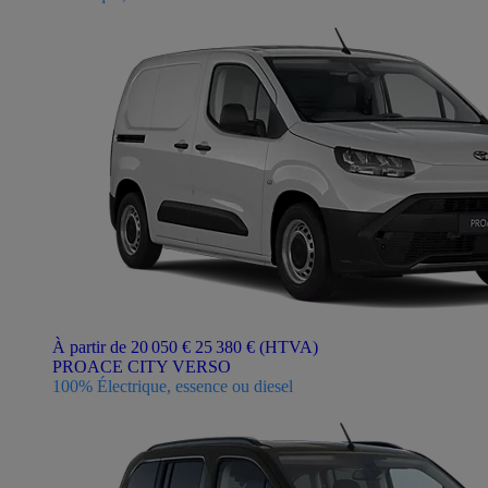
À partir de 20 050 €
25 380 €
(HTVA)
PROACE CITY VERSO
100% Électrique, essence ou diesel