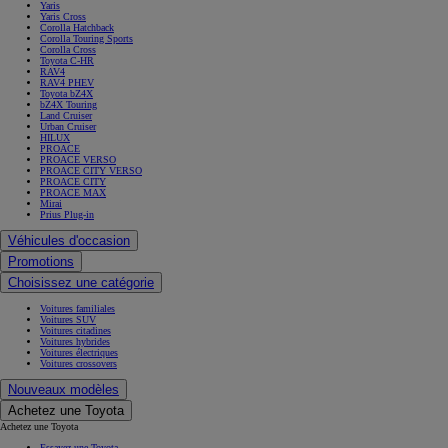
Yaris
Yaris Cross
Corolla Hatchback
Corolla Touring Sports
Corolla Cross
Toyota C-HR
RAV4
RAV4 PHEV
Toyota bZ4X
bZ4X Touring
Land Cruiser
Urban Cruiser
HILUX
PROACE
PROACE VERSO
PROACE CITY VERSO
PROACE CITY
PROACE MAX
Mirai
Prius Plug-in
Véhicules d'occasion
Promotions
Choisissez une catégorie
Voitures familiales
Voitures SUV
Voitures citadines
Voitures hybrides
Voitures électriques
Voitures crossovers
Nouveaux modèles
Achetez une Toyota
Achetez une Toyota
Essayez une Toyota