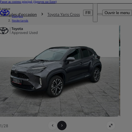
Passer au contenu principal
(Appuyez sur Enter)
Particulier
Langue
DEALER NAME
Vous êtes ici
:
Professionnel
FR
Ouvrir le menu
Véhicules d'occasion
Toyota Yaris Cross
français
Nederlands
1/28