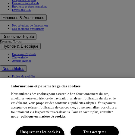
Évaluez votre véhicule
Brochures et documentations
Émissions CO2
Finances & Assurances
Nos solutions de financement
Nos solutions d'assurances
Découvrez Toyota
Découvrez Toyota
Hybride & Électrique
Découvrez l'hybride
Zéro émission
Astuces hybride
Nos athlètes
Projets de mobilité
Athlètes
Informations et paramétrage des cookies
Toyota Gazoo Racing
Nous utilisons des cookies pour assurer le bon fonctionnement du site,
Toyota GR Sport
améliorer votre expérience de navigation, analyser l’utilisation du site et, le
Dakar Rally
WRC - Championnat du monde des rallyes
cas échéant, vous proposer des contenus et publicités adaptés. Vous pouvez
WEC - Championnat du monde d'endurance FIA
accepter ou refuser l’utilisation de ces cookies, ou personnaliser vos choix à
GR H2 Racing Concept
tout moment via les paramètres ci-dessous. Pour en savoir plus, consultez
This is Toyota
notre
politique en matière de cookies.
Toyota Belgium
Espace
Pourquoi Toyota
Uniquement les cookies
Tout accepter
Confort du véhicule