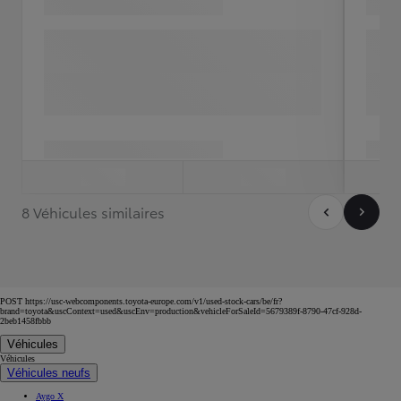
8 Véhicules similaires
POST https://usc-webcomponents.toyota-europe.com/v1/used-stock-cars/be/fr?
brand=toyota&uscContext=used&uscEnv=production&vehicleForSaleId=5679389f-8790-47cf-928d-
2beb1458fbbb
Véhicules
Véhicules
Véhicules neufs
Aygo X