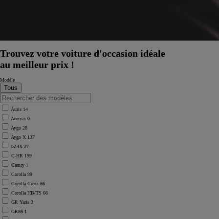
Trouvez votre voiture d'occasion idéale
au meilleur prix !
Modèle
Auris
14
Avensis
0
Aygo
28
Aygo X
137
bZ4X
27
C-HR
199
Camry
1
Corolla
99
Corolla Cross
66
Corolla HB/TS
66
GR Yaris
3
GR86
1