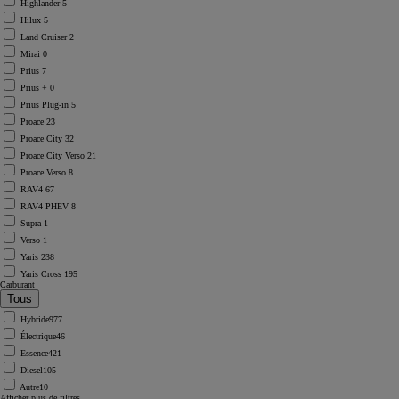
Highlander
5
Hilux
5
Land Cruiser
2
Mirai
0
Prius
7
Prius +
0
Prius Plug-in
5
Proace
23
Proace City
32
Proace City Verso
21
Proace Verso
8
RAV4
67
RAV4 PHEV
8
Supra
1
Verso
1
Yaris
238
Yaris Cross
195
Carburant
Hybride
977
Électrique
46
Essence
421
Diesel
105
Autre
10
Afficher plus de filtres