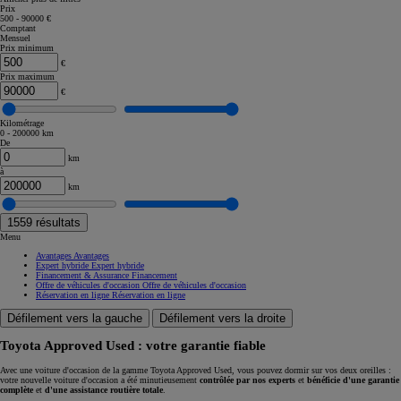
Prix
500 - 90000 €
Comptant
Mensuel
Prix minimum
€
Prix maximum
€
Kilométrage
0 - 200000 km
De
km
à
km
1559
résultats
Menu
Avantages
Avantages
Expert hybride
Expert hybride
Financement & Assurance
Financement
Offre de véhicules d'occasion
Offre de véhicules d'occasion
Réservation en ligne
Réservation en ligne
Défilement vers la gauche
Défilement vers la droite
Toyota Approved Used : votre garantie fiable
Avec une voiture d'occasion de la gamme Toyota Approved Used, vous pouvez dormir sur vos deux oreilles :
votre nouvelle voiture d'occasion a été minutieusement
contrôlée par nos experts
et
bénéficie d'une garantie
complète
et
d'une assistance routière totale
.