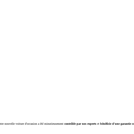
Corolla Cross
HYBRIDE
tre nouvelle voiture d'occasion a été minutieusement
contrôlée par nos experts
et
bénéficie d'une garantie c
À partir de