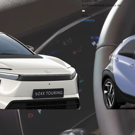
À partir de
ou financement à partir de
Aygo X
HYBRIDE