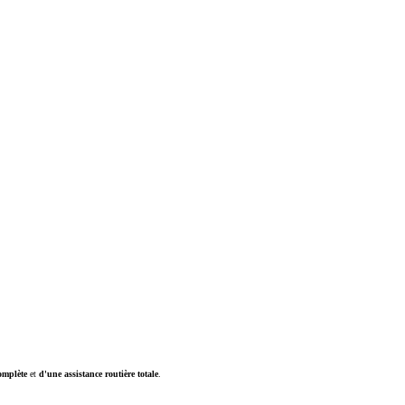
omplète
et
d'une assistance routière totale
.