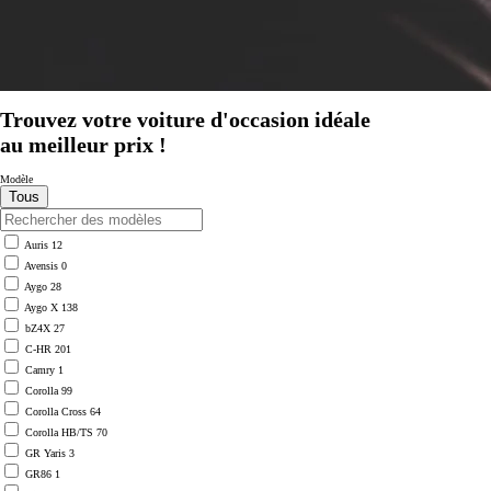
Trouvez votre voiture d'occasion idéale
au meilleur prix !
Modèle
Auris
12
Avensis
0
Aygo
28
Aygo X
138
bZ4X
27
C-HR
201
Camry
1
Corolla
99
Corolla Cross
64
Corolla HB/TS
70
À partir de
GR Yaris
3
ou financement à partir de
GR86
1