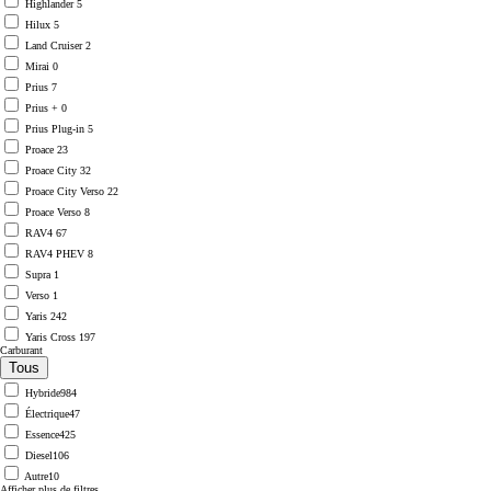
Highlander
5
Hilux
5
Land Cruiser
2
Mirai
0
Prius
7
Prius +
0
Prius Plug-in
5
Proace
23
Proace City
32
Proace City Verso
22
Proace Verso
8
RAV4
67
RAV4 PHEV
8
Supra
1
Verso
1
Yaris
242
Yaris Cross
197
Carburant
Hybride
984
Électrique
47
Essence
425
Diesel
106
Autre
10
Afficher plus de filtres