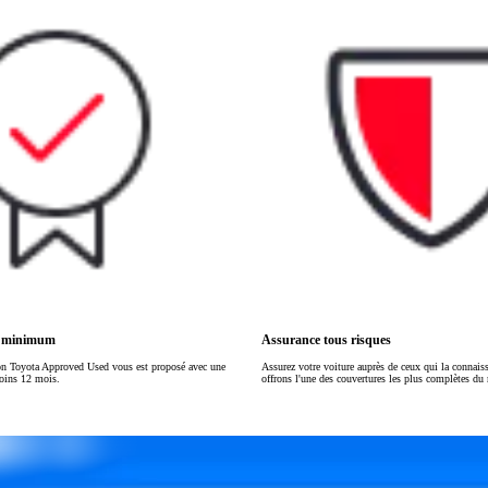
ou financement à partir de
HILUX
ÉLECTRIQUE
s minimum
Assurance tous risques
on Toyota Approved Used vous est proposé avec une
Assurez votre voiture auprès de ceux qui la connai
moins 12 mois.
offrons l'une des couvertures les plus complètes du