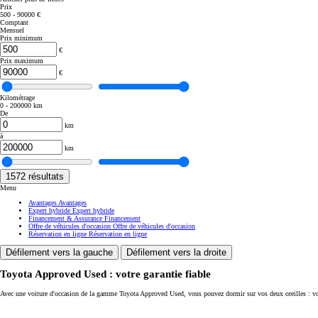
Prix
500 - 90000 €
Corolla Touring Sports
Comptant
HYBRIDE
Mensuel
Prix minimum
€
Prix maximum
€
Kilométrage
0 - 200000 km
De
km
à
km
1572
résultats
Menu
Avantages
Avantages
Expert hybride
Expert hybride
Financement & Assurance
Financement
Offre de véhicules d'occasion
Offre de véhicules d'occasion
Réservation en ligne
Réservation en ligne
Défilement vers la gauche
Défilement vers la droite
Toyota Approved Used : votre garantie fiable
À partir de
Avec une voiture d'occasion de la gamme Toyota Approved Used, vous pouvez dormir sur vos deux oreilles : vo
ou financement à partir de