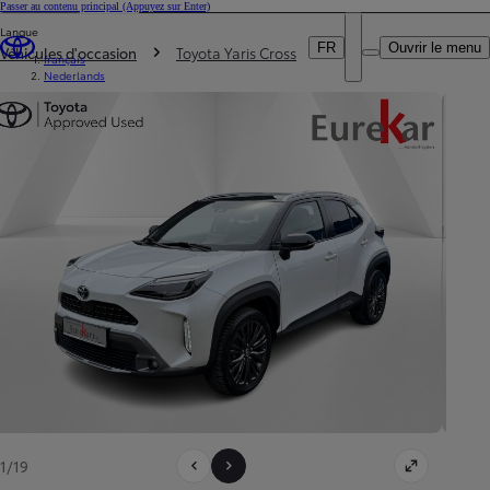
Passer au contenu principal
(Appuyez sur Enter)
Particulier
Langue
DEALER NAME
Vous êtes ici
:
Professionnel
FR
Ouvrir le menu
Véhicules d'occasion
Toyota Yaris Cross
français
Nederlands
1/19