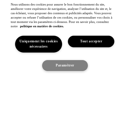
Athlètes
Nous utilisons des cookies pour assurer le bon fonctionnement du site,
Toyota Gazoo Racing
améliorer votre expérience de navigation, analyser l’utilisation du site et, le
cas échéant, vous proposer des contenus et publicités adaptés. Vous pouvez
Toyota GR Sport
accepter ou refuser l’utilisation de ces cookies, ou personnaliser vos choix à
Dakar Rally
tout moment via les paramètres ci-dessous. Pour en savoir plus, consultez
WRC - Championnat du monde des rallyes
WEC - Championnat du monde d'endurance FIA
notre
politique en matière de cookies.
GR H2 Racing Concept
This is Toyota
Uniquement les cookies
Tout accepter
Toyota Belgium
nécessaires
Espace
Pourquoi Toyota
Confort du véhicule
Toyota en Europe
Je suis intéressé
Paramétrer
Fabriqué en Europe
Toyota vision & philosophie
Découvrez le véhicule
Notre engagement
Toyota Motor Europe
Jobs
(S'ouvre dans une nouvelle fenêtre)
Sponsoring
Contact & Infos
Contact & Infos
Trouvez un concessionnaire
Rendez-vous entretien
Rendez-vous en concession
(S'ouvre dans une nouvelle fenêtre)
Contactez-nous
Nos concessionnaires
Support (FAQ)
Mentions légales