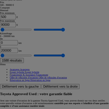
Prix
500 - 90000 €
Comptant
Mensuel
Prix minimum
€
Prix maximum
€
Kilométrage
0 - 200000 km
De
km
à
km
1588
résultats
Menu
Avantages
Avantages
Expert hybride
Expert hybride
Financement & Assurance
Financement
Offre de véhicules d'occasion
Offre de véhicules d'occasion
Réservation en ligne
Réservation en ligne
Défilement vers la gauche
Défilement vers la droite
Toyota Approved Used : votre garantie fiable
Avec une voiture d'occasion de la gamme Toyota Approved Used, vous pouvez dormir sur vos deux oreilles :
votre nouvelle voiture d'occasion a été minutieusement
contrôlée par nos experts
et
bénéficie d'une garantie
complète
et
d'une assistance routière totale
.