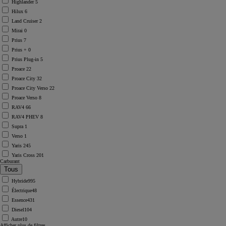
Highlander
5
Hilux
6
Land Cruiser
2
Mirai
0
Prius
7
Prius +
0
Prius Plug-in
5
Proace
22
Proace City
32
Proace City Verso
22
Proace Verso
8
RAV4
66
RAV4 PHEV
8
Supra
1
Verso
1
Yaris
245
Yaris Cross
201
Carburant
Hybride
995
Électrique
48
Essence
431
Diesel
104
Autre
10
Afficher plus de filtres