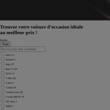
Trouvez votre voiture d'occasion idéale
au meilleur prix !
Modèle
Auris
12
Avensis
0
Aygo
29
Aygo X
143
bZ4X
27
C-HR
205
Camry
1
Corolla
99
Corolla Cross
66
Corolla HB/TS
70
GR Yaris
3
GR86
1