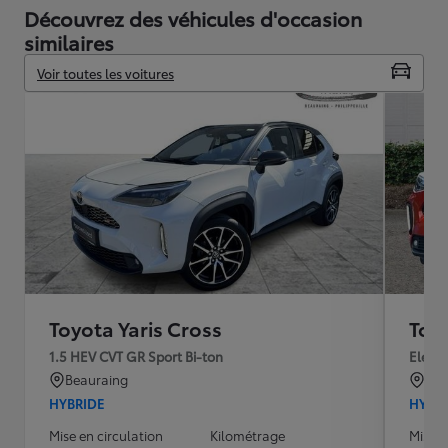
Découvrez des véhicules d'occasion
similaires
Voir toutes les voitures
Toyota Yaris Cross
Toyo
1.5 HEV CVT GR Sport Bi-ton
Elega
Beauraing
IEP
HYBRIDE
HYBR
Mise en circulation
Kilométrage
Mise e