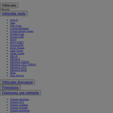
Véhicules
Véhicules
Véhicules neufs
Aygo X
Yaris
Yaris Cross
Corolla Hatchback
Corolla Touring Sports
Corolla Cross
Toyota C-HR
RAV4
RAV4 PHEV
Toyota bZ4X
bZ4X Touring
Land Cruiser
Urban Cruiser
HILUX
PROACE
PROACE VERSO
PROACE CITY VERSO
PROACE CITY
PROACE MAX
Mirai
Prius Plug-in
Véhicules d'occasion
Promotions
Choisissez une catégorie
Voitures familiales
Voitures SUV
Voitures citadines
Voitures hybrides
Voitures électriques