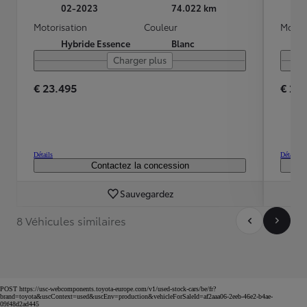
02-2023
74.022 km
Motorisation
Couleur
Motori
Hybride Essence
Blanc
Charger plus
€ 23.495
€ 23
Détails
Détails
Contactez la concession
Sauvegardez
8 Véhicules similaires
POST https://usc-webcomponents.toyota-europe.com/v1/used-stock-cars/be/fr?
brand=toyota&uscContext=used&uscEnv=production&vehicleForSaleId=af2aaa06-2eeb-46e2-b4ae-
09f48d2ad445