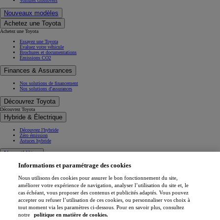
Voitures crossovers
Nouveaux modèles
Achetez une Toyota
Achetez une Toyota
Essayez une Toyota
Évaluez votre véhicule
Brochures et documentations
Émissions CO2
Finances & Assurances
Nos solutions de financement
Nos solutions d'assurances
Découvrez Toyota
Découvrez Toyota
Hybride & Électrique
Découvrez l'hybride
Zéro émission
Astuces hybride
Nos athlètes
Informations et paramétrage des cookies
Projets de mobilité
Athlètes
Nous utilisons des cookies pour assurer le bon fonctionnement du site,
Toyota Gazoo Racing
améliorer votre expérience de navigation, analyser l’utilisation du site et, le
cas échéant, vous proposer des contenus et publicités adaptés. Vous pouvez
Toyota GR Sport
accepter ou refuser l’utilisation de ces cookies, ou personnaliser vos choix à
Dakar Rally
tout moment via les paramètres ci-dessous. Pour en savoir plus, consultez
WRC - Championnat du monde des rallyes
WEC - Championnat du monde d'endurance FIA
notre
politique en matière de cookies.
GR H2 Racing Concept