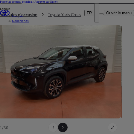
Passer au contenu principal
(Appuyez sur Enter)
Particulier
Langue
DEALER NAME
Vous êtes ici
:
Professionnel
FR
Ouvrir le menu
Véhicules d'occasion
Toyota Yaris Cross
français
Nederlands
1/30