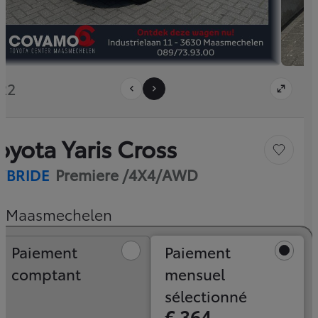
/22
oyota Yaris Cross
Sauvegar
YBRIDE
Premiere /4X4/AWD
Maasmechelen
Paiement comptant
Paiement
Paiement
comptant
mensuel
sélectionné
€ 364