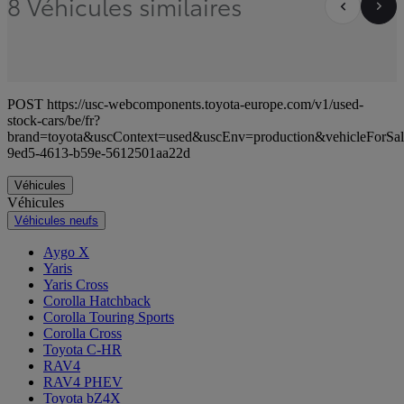
8 Véhicules similaires
POST https://usc-webcomponents.toyota-europe.com/v1/used-
stock-cars/be/fr?
brand=toyota&uscContext=used&uscEnv=production&vehicleForSa
9ed5-4613-b59e-5612501aa22d
Véhicules
Véhicules
Véhicules neufs
Aygo X
Yaris
Yaris Cross
Corolla Hatchback
Corolla Touring Sports
Corolla Cross
Toyota C-HR
RAV4
RAV4 PHEV
Toyota bZ4X