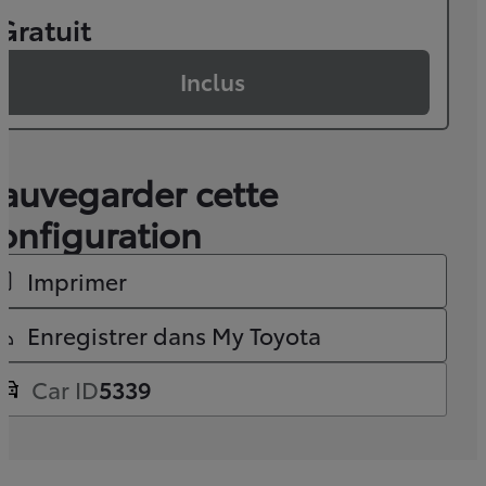
Gratuit
Inclus
auvegarder cette
onfiguration
Imprimer
Enregistrer dans My Toyota
Car ID
5339