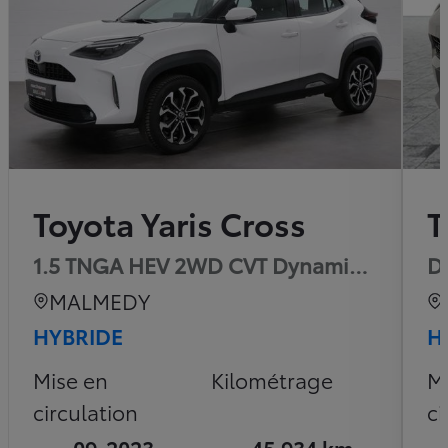
Toyota Yaris Cross
T
1.5 TNGA HEV 2WD CVT Dynamic Plus
D
MALMEDY
HYBRIDE
H
Mise en
Kilométrage
M
circulation
ci
09-2023
45.934 km