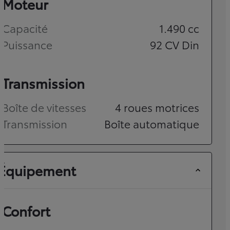
Moteur
Capacité
1.490
cc
Puissance
92
CV Din
Transmission
Boîte de vitesses
4 roues motrices
Transmission
Boîte automatique
Équipement
Confort