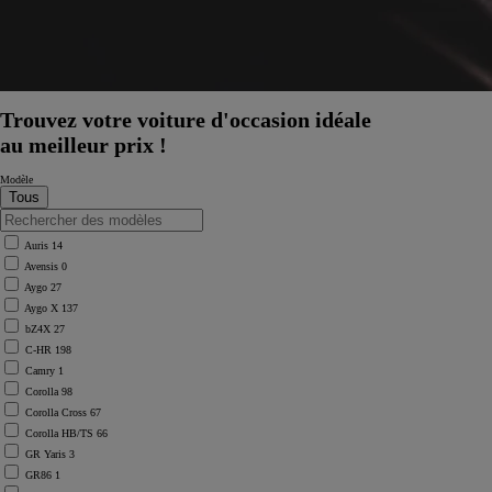
Trouvez votre voiture d'occasion idéale
au meilleur prix !
Modèle
Auris
14
Avensis
0
Aygo
27
Aygo X
137
bZ4X
27
C-HR
198
Camry
1
Corolla
98
Corolla Cross
67
Corolla HB/TS
66
GR Yaris
3
GR86
1