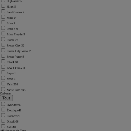
Highlander
5
Hilux
5
Land Cruiser
2
Mirai
0
Prius
7
Prius +
0
Prius Plug-in
5
Proace
23
Proace City
32
Proace City Verso
21
Proace Verso
9
RAV4
68
RAV4 PHEV
8
Supra
1
Verso
1
Yaris
238
Yaris Cross
195
Carburant
Hybride
976
Électrique
46
Essence
420
Diesel
106
Autre
10
Afficher plus de filtres