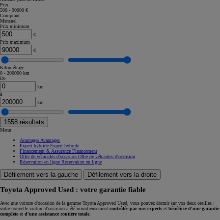
Prix
500 - 90000 €
Comptant
Mensuel
Prix minimum
€
Prix maximum
€
Kilométrage
0 - 200000 km
De
km
à
km
1558
résultats
Menu
Avantages
Avantages
Expert hybride
Expert hybride
Financement & Assurance
Financement
Offre de véhicules d'occasion
Offre de véhicules d'occasion
Réservation en ligne
Réservation en ligne
Défilement vers la gauche
Défilement vers la droite
Toyota Approved Used : votre garantie fiable
Avec une voiture d'occasion de la gamme Toyota Approved Used, vous pouvez dormir sur vos deux oreilles :
votre nouvelle voiture d'occasion a été minutieusement
contrôlée par nos experts
et
bénéficie d'une garantie
complète
et
d'une assistance routière totale
.