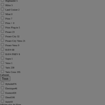
Highlander
5
Hilux
5
Land Cruiser
2
Mirai
0
Prius
7
Prius +
0
Prius Plug-in
5
Proace
23
Proace City
32
Proace City Verso
21
Proace Verso
9
RAV4
68
RAV4 PHEV
8
Supra
1
Verso
1
Yaris
238
Yaris Cross
195
Carburant
Hybride
976
Électrique
46
Essence
420
Diesel
106
Autre
10
Afficher plus de filtres