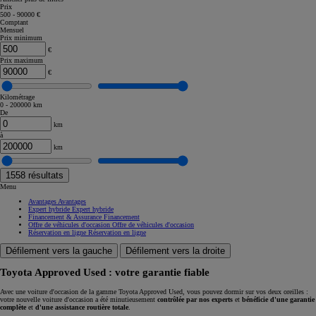
Prix
500 - 90000 €
Comptant
Mensuel
Prix minimum
€
Prix maximum
€
Kilométrage
0 - 200000 km
De
km
à
km
1558
résultats
Menu
Avantages
Avantages
Expert hybride
Expert hybride
Financement & Assurance
Financement
Offre de véhicules d'occasion
Offre de véhicules d'occasion
Réservation en ligne
Réservation en ligne
Défilement vers la gauche
Défilement vers la droite
Toyota Approved Used : votre garantie fiable
Avec une voiture d'occasion de la gamme Toyota Approved Used, vous pouvez dormir sur vos deux oreilles :
votre nouvelle voiture d'occasion a été minutieusement
contrôlée par nos experts
et
bénéficie d'une garantie
complète
et
d'une assistance routière totale
.