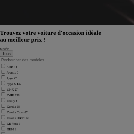
Trouvez votre voiture d'occasion idéale
au meilleur prix !
Modèle
Auris
14
Avensis
0
Aygo
27
Aygo X
137
bZ4X
27
C-HR
198
Camry
1
Corolla
98
Corolla Cross
67
Corolla HB/TS
66
GR Yaris
3
GR86
1