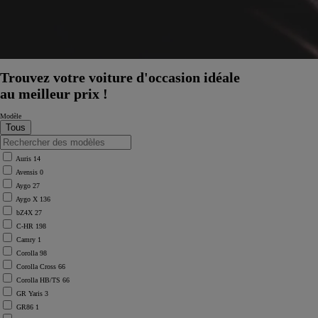
Trouvez votre voiture d'occasion idéale
au meilleur prix !
Modèle
Auris
14
Avensis
0
Aygo
27
Aygo X
136
bZ4X
27
C-HR
198
Camry
1
Corolla
98
Corolla Cross
66
Corolla HB/TS
66
GR Yaris
3
GR86
1