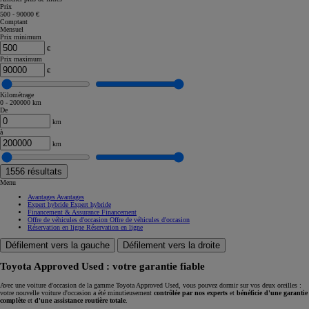
Prix
500 - 90000 €
Comptant
Mensuel
Prix minimum
€
Prix maximum
€
Kilométrage
0 - 200000 km
De
km
à
km
1556
résultats
Menu
Avantages
Avantages
Expert hybride
Expert hybride
Financement & Assurance
Financement
Offre de véhicules d'occasion
Offre de véhicules d'occasion
Réservation en ligne
Réservation en ligne
Défilement vers la gauche
Défilement vers la droite
Toyota Approved Used : votre garantie fiable
Avec une voiture d'occasion de la gamme Toyota Approved Used, vous pouvez dormir sur vos deux oreilles :
votre nouvelle voiture d'occasion a été minutieusement
contrôlée par nos experts
et
bénéficie d'une garantie
complète
et
d'une assistance routière totale
.