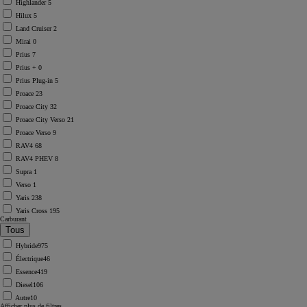
Highlander
5
Hilux
5
Land Cruiser
2
Mirai
0
Prius
7
Prius +
0
Prius Plug-in
5
Proace
23
Proace City
32
Proace City Verso
21
Proace Verso
9
RAV4
68
RAV4 PHEV
8
Supra
1
Verso
1
Yaris
238
Yaris Cross
195
Carburant
Hybride
975
Électrique
46
Essence
419
Diesel
106
Autre
10
Afficher plus de filtres