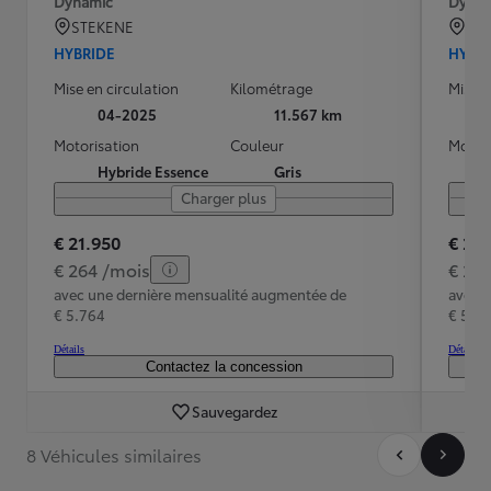
Dynamic
Dynam
STEKENE
ST
HYBRIDE
HYBR
Mise en circulation
Kilométrage
Mise e
04-2025
11.567 km
Motorisation
Couleur
Motori
Hybride Essence
Gris
Charger plus
€ 21.950
€ 21.
€ 264 /mois
€ 26
avec une dernière mensualité augmentée de
avec 
€ 5.764
€ 5.7
Détails
Détails
Contactez la concession
Sauvegardez
8 Véhicules similaires