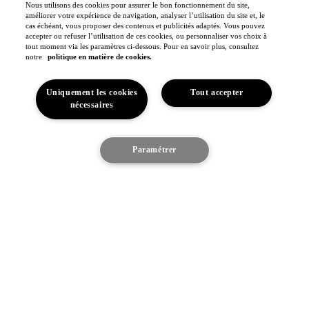
Nous utilisons des cookies pour assurer le bon fonctionnement du site,
Toyota Gazoo Racing
améliorer votre expérience de navigation, analyser l’utilisation du site et, le
cas échéant, vous proposer des contenus et publicités adaptés. Vous pouvez
Toyota GR Sport
accepter ou refuser l’utilisation de ces cookies, ou personnaliser vos choix à
Dakar Rally
tout moment via les paramètres ci-dessous. Pour en savoir plus, consultez
WRC - Championnat du monde des rallyes
WEC - Championnat du monde d'endurance FIA
notre
politique en matière de cookies.
GR H2 Racing Concept
This is Toyota
Uniquement les cookies
Tout accepter
Toyota Belgium
nécessaires
Espace
Pourquoi Toyota
Confort du véhicule
Toyota en Europe
Je suis intéressé
Paramétrer
Fabriqué en Europe
Toyota vision & philosophie
Découvrez le véhicule
Notre engagement
Toyota Motor Europe
Jobs
(S'ouvre dans une nouvelle fenêtre)
Sponsoring
Contact & Infos
Contact & Infos
Trouvez un concessionnaire
Rendez-vous entretien
Rendez-vous en concession
(S'ouvre dans une nouvelle fenêtre)
Contactez-nous
Nos concessionnaires
Support (FAQ)
Mentions légales
Vie privée