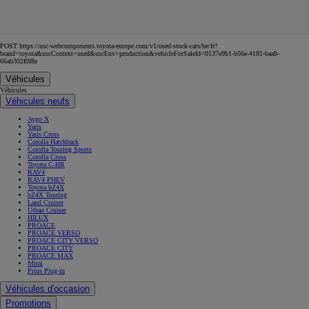
POST https://usc-webcomponents.toyota-europe.com/v1/used-stock-cars/be/fr?
brand=toyota&uscContext=used&uscEnv=production&vehicleForSaleId=0137e9b1-b56e-4181-baa8-
66ab302f0f8e
Véhicules
Véhicules
Véhicules neufs
Aygo X
Yaris
Yaris Cross
Corolla Hatchback
Corolla Touring Sports
Corolla Cross
Toyota C-HR
RAV4
RAV4 PHEV
Toyota bZ4X
bZ4X Touring
Land Cruiser
Urban Cruiser
HILUX
PROACE
PROACE VERSO
PROACE CITY VERSO
PROACE CITY
PROACE MAX
Mirai
Prius Plug-in
Véhicules d'occasion
Promotions