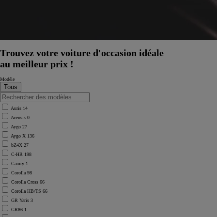
Trouvez votre voiture d'occasion idéale
au meilleur prix !
Modèle
Auris
14
Avensis
0
Aygo
27
Aygo X
136
bZ4X
27
C-HR
198
Camry
1
Corolla
98
Corolla Cross
66
Corolla HB/TS
66
GR Yaris
3
GR86
1