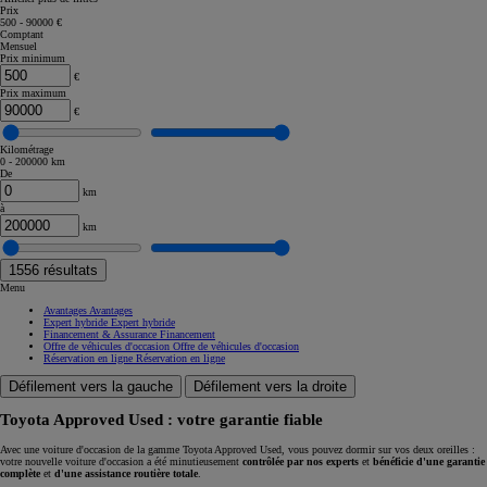
Prix
500 - 90000 €
Comptant
Mensuel
Prix minimum
€
Prix maximum
€
Kilométrage
0 - 200000 km
De
km
à
km
1556
résultats
Menu
Avantages
Avantages
Expert hybride
Expert hybride
Financement & Assurance
Financement
Offre de véhicules d'occasion
Offre de véhicules d'occasion
Réservation en ligne
Réservation en ligne
Défilement vers la gauche
Défilement vers la droite
Toyota Approved Used : votre garantie fiable
Avec une voiture d'occasion de la gamme Toyota Approved Used, vous pouvez dormir sur vos deux oreilles :
votre nouvelle voiture d'occasion a été minutieusement
contrôlée par nos experts
et
bénéficie d'une garantie
complète
et
d'une assistance routière totale
.