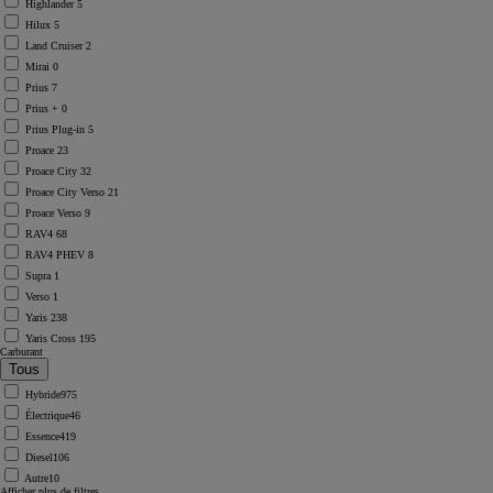
Highlander
5
Hilux
5
Land Cruiser
2
Mirai
0
Prius
7
Prius +
0
Prius Plug-in
5
Proace
23
Proace City
32
Proace City Verso
21
Proace Verso
9
RAV4
68
RAV4 PHEV
8
Supra
1
Verso
1
Yaris
238
Yaris Cross
195
Carburant
Hybride
975
Électrique
46
Essence
419
Diesel
106
Autre
10
Afficher plus de filtres