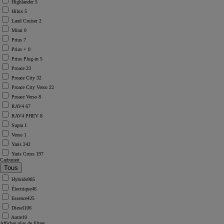
Highlander
5
Hilux
5
Land Cruiser
2
Mirai
0
Prius
7
Prius +
0
Prius Plug-in
5
Proace
23
Proace City
32
Proace City Verso
22
Proace Verso
8
RAV4
67
RAV4 PHEV
8
Supra
1
Verso
1
Yaris
242
Yaris Cross
197
Carburant
Hybride
985
Électrique
46
Essence
425
Diesel
106
Autre
10
Afficher plus de filtres