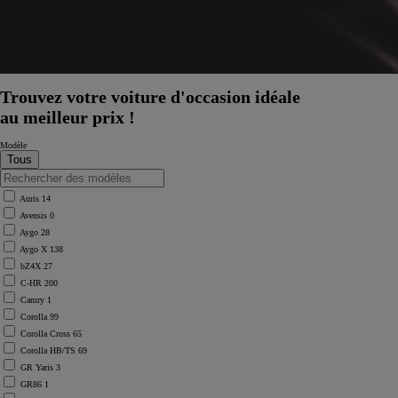
Trouvez votre voiture d'occasion idéale
au meilleur prix !
Modèle
Auris
14
Avensis
0
Aygo
28
Aygo X
138
bZ4X
27
C-HR
200
Camry
1
Corolla
99
Corolla Cross
65
Corolla HB/TS
69
GR Yaris
3
GR86
1