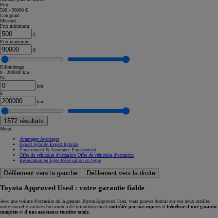
Prix
500 - 90000 €
Comptant
Mensuel
Prix minimum
€
Prix maximum
€
Kilométrage
0 - 200000 km
De
km
à
km
1572
résultats
Menu
Avantages
Avantages
Expert hybride
Expert hybride
Financement & Assurance
Financement
Offre de véhicules d'occasion
Offre de véhicules d'occasion
Réservation en ligne
Réservation en ligne
Défilement vers la gauche
Défilement vers la droite
Toyota Approved Used : votre garantie fiable
Avec une voiture d'occasion de la gamme Toyota Approved Used, vous pouvez dormir sur vos deux oreilles :
votre nouvelle voiture d'occasion a été minutieusement
contrôlée par nos experts
et
bénéficie d'une garantie
complète
et
d'une assistance routière totale
.