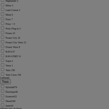
Highlander
5
Hilux
5
Land Cruiser
2
Mirai
0
Prius
7
Prius +
0
Prius Plug-in
5
Proace
23
Proace City
32
Proace City Verso
21
Proace Verso
8
RAV4
67
RAV4 PHEV
8
Supra
1
Verso
1
Yaris
239
Yaris Cross
195
Carburant
Hybride
979
Électrique
46
Essence
422
Diesel
106
Autre
10
Afficher plus de filtres