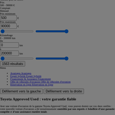
Prix
500 - 90000 €
Comptant
Mensuel
Prix minimum
€
Prix maximum
€
Kilométrage
0 - 200000 km
De
km
à
km
1563
résultats
Menu
Avantages
Avantages
Expert hybride
Expert hybride
Financement & Assurance
Financement
Offre de véhicules d'occasion
Offre de véhicules d'occasion
Réservation en ligne
Réservation en ligne
Défilement vers la gauche
Défilement vers la droite
Toyota Approved Used : votre garantie fiable
Avec une voiture d'occasion de la gamme Toyota Approved Used, vous pouvez dormir sur vos deux oreilles :
votre nouvelle voiture d'occasion a été minutieusement
contrôlée par nos experts
et
bénéficie d'une garantie
complète
et
d'une assistance routière totale
.