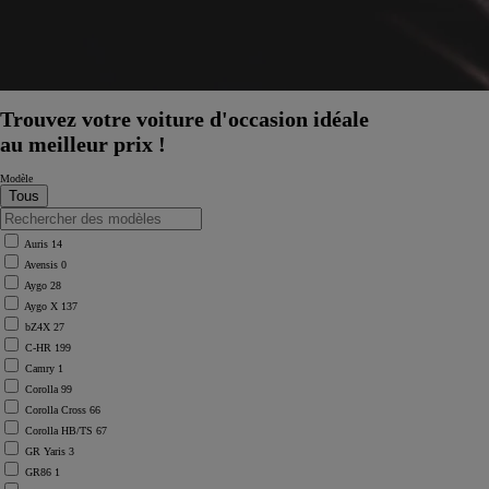
Trouvez votre voiture d'occasion idéale
au meilleur prix !
Modèle
Auris
14
Avensis
0
Aygo
28
Aygo X
137
bZ4X
27
C-HR
199
Camry
1
Corolla
99
Corolla Cross
66
Corolla HB/TS
67
GR Yaris
3
GR86
1