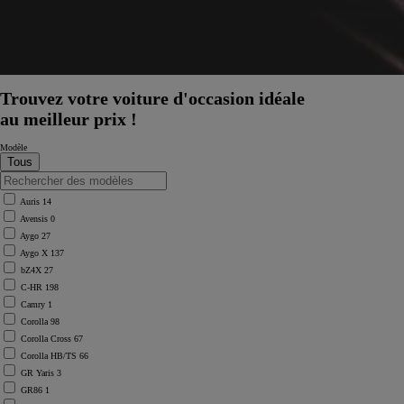
Trouvez votre voiture d'occasion idéale
au meilleur prix !
Modèle
Auris
14
Avensis
0
Aygo
27
Aygo X
137
bZ4X
27
C-HR
198
Camry
1
Corolla
98
Corolla Cross
67
Corolla HB/TS
66
GR Yaris
3
GR86
1