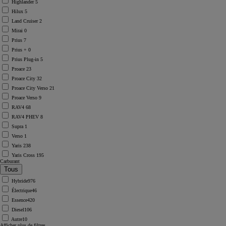
Highlander
5
Hilux
5
Land Cruiser
2
Mirai
0
Prius
7
Prius +
0
Prius Plug-in
5
Proace
23
Proace City
32
Proace City Verso
21
Proace Verso
9
RAV4
68
RAV4 PHEV
8
Supra
1
Verso
1
Yaris
238
Yaris Cross
195
Carburant
Hybride
976
Électrique
46
Essence
420
Diesel
106
Autre
10
Afficher plus de filtres