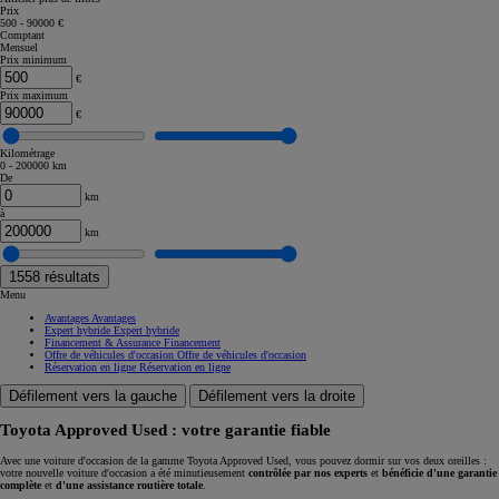
Prix
500 - 90000 €
Comptant
Mensuel
Prix minimum
€
Prix maximum
€
Kilométrage
0 - 200000 km
De
km
à
km
1558
résultats
Menu
Avantages
Avantages
Expert hybride
Expert hybride
Financement & Assurance
Financement
Offre de véhicules d'occasion
Offre de véhicules d'occasion
Réservation en ligne
Réservation en ligne
Défilement vers la gauche
Défilement vers la droite
Toyota Approved Used : votre garantie fiable
Avec une voiture d'occasion de la gamme Toyota Approved Used, vous pouvez dormir sur vos deux oreilles :
votre nouvelle voiture d'occasion a été minutieusement
contrôlée par nos experts
et
bénéficie d'une garantie
complète
et
d'une assistance routière totale
.