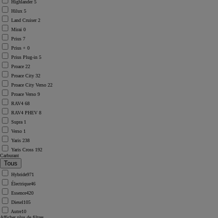
Highlander
5
Hilux
5
Land Cruiser
2
Mirai
0
Prius
7
Prius +
0
Prius Plug-in
5
Proace
22
Proace City
32
Proace City Verso
22
Proace Verso
9
RAV4
68
RAV4 PHEV
8
Supra
1
Verso
1
Yaris
238
Yaris Cross
192
Carburant
Hybride
971
Électrique
46
Essence
420
Diesel
105
Autre
10
Afficher plus de filtres