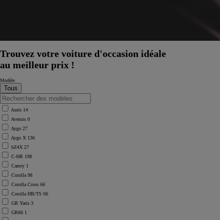
Trouvez votre voiture d'occasion idéale
au meilleur prix !
Modèle
Auris
14
Avensis
0
Aygo
27
Aygo X
136
bZ4X
27
C-HR
198
Camry
1
Corolla
98
Corolla Cross
66
Corolla HB/TS
66
GR Yaris
3
GR86
1