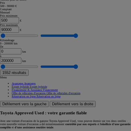
Prix
500 - 90000 €
Comptant
Mensuel
Prix minimum
€
Prix maximum
€
Kilométrage
0 - 200000 km
De
km
à
km
1552
résultats
Menu
Avantages
Avantages
Expert hybride
Expert hybride
Financement & Assurance
Financement
Offre de véhicules d'occasion
Offre de véhicules d'occasion
Réservation en ligne
Réservation en ligne
Défilement vers la gauche
Défilement vers la droite
Toyota Approved Used : votre garantie fiable
Avec une voiture d'occasion de la gamme Toyota Approved Used, vous pouvez dormir sur vos deux oreilles :
votre nouvelle voiture d'occasion a été minutieusement
contrôlée par nos experts
et
bénéficie d'une garantie
complète
et
d'une assistance routière totale
.