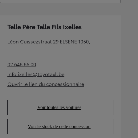
Telle Père Telle Fils Ixelles
Léon Cuissezstraat 29 ELSENE 1050,
02 646 66 00
(Opens in new tab)
info.ixelles@toyotaxl.be
(Opens in new tab)
Ouvrir le lien du concessionnaire
(Opens in new tab)
Voir toutes les voitures
(Opens in new tab)
Voir le stock de cette concession
(Opens in new tab)