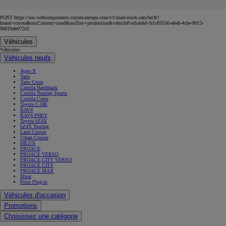
POST https://usc-webcomponents.toyota-europe.com/v1/used-stock-cars/be/fr?
brand=toyota&uscContext=used&uscEnv=production&vehicleForSaleId=b1c83556-a6e8-4cbe-9013-
9601bde072e2
Véhicules
Véhicules
Véhicules neufs
Aygo X
Yaris
Yaris Cross
Corolla Hatchback
Corolla Touring Sports
Corolla Cross
Toyota C-HR
RAV4
RAV4 PHEV
Toyota bZ4X
bZ4X Touring
Land Cruiser
Urban Cruiser
HILUX
PROACE
PROACE VERSO
PROACE CITY VERSO
PROACE CITY
PROACE MAX
Mirai
Prius Plug-in
Véhicules d'occasion
Promotions
Choisissez une catégorie