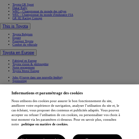
Toyota GR Sport
Dakar Rally
WRC - Championnat du monde des rallyes
WEC - Championnat du monde d'endurance FIA
GR H2 Racing Concept
This is Toyota
Toyota Belgium
Espace
Pourquoi Toyota
Confort du véhicule
Toyota en Europe
Fabriqué en Europe
Toyota vision & philosophie
Notre engagement
Toyota Motor Europe
Jobs
(S'ouvre dans une nouvelle fenêtre)
Sponsoring
Contact & Infos
Informations et paramétrage des cookies
Contact & Infos
Trouvez un concessionnaire
Nous utilisons des cookies pour assurer le bon fonctionnement du site,
Rendez-vous entretien
améliorer votre expérience de navigation, analyser l’utilisation du site et, le
Rendez-vous en concession
(S'ouvre dans une nouvelle fenêtre)
cas échéant, vous proposer des contenus et publicités adaptés. Vous pouvez
Contactez-nous
Nos concessionnaires
accepter ou refuser l’utilisation de ces cookies, ou personnaliser vos choix à
Support (FAQ)
tout moment via les paramètres ci-dessous. Pour en savoir plus, consultez
Mentions légales
notre
politique en matière de cookies.
Vie privée
Data sharing
Cookies
Accessibilité