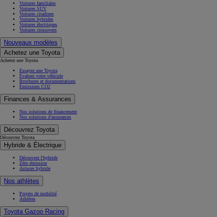
Voitures familiales
Voitures SUV
Voitures citadines
Voitures hybrides
Voitures électriques
Voitures crossovers
Nouveaux modèles
Achetez une Toyota
Achetez une Toyota
Essayez une Toyota
Évaluez votre véhicule
Brochures et documentations
Émissions CO2
Finances & Assurances
Nos solutions de financement
Nos solutions d'assurances
Découvrez Toyota
Découvrez Toyota
Hybride & Électrique
Découvrez l'hybride
Zéro émission
Astuces hybride
Nos athlètes
Projets de mobilité
Athlètes
Toyota Gazoo Racing