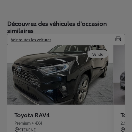
Découvrez des véhicules d'occasion
similaires
Voir toutes les voitures
Vendu
Toyota RAV4
Toy
Premium + 4X4
2.5 D
STEKENE
MA