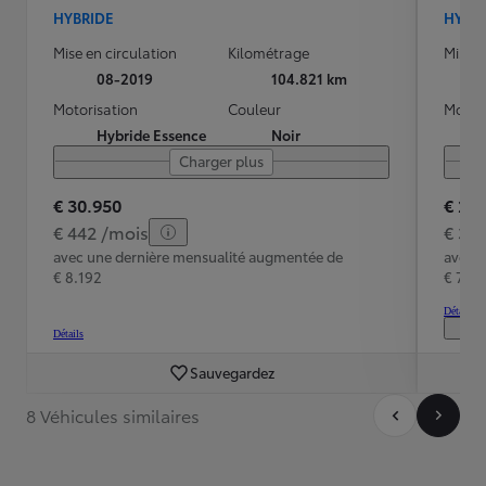
HYBRIDE
HYBR
Mise en circulation
Kilométrage
Mise e
08-2019
104.821 km
Motorisation
Couleur
Motori
Hybride Essence
Noir
Charger plus
€ 30.950
€ 26
€ 442 /mois
€ 38
avec une dernière mensualité augmentée de
avec 
€ 8.192
€ 7.10
Détails
Détails
Sauvegardez
8 Véhicules similaires