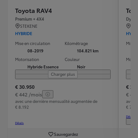
Toyota RAV4
Toy
Premium + 4X4
Dynam
STEKENE
IEP
HYBRIDE
HYBR
Mise en circulation
Kilométrage
Mise e
08-2019
104.821 km
Motorisation
Couleur
Motori
Hybride Essence
Noir
Charger plus
€ 30.950
€ 28
€ 442 /mois
€ 41
avec une dernière mensualité augmentée de
avec 
€ 8.192
€ 7.6
Détails
Détails
Sauvegardez