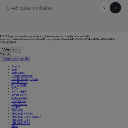
6 Véhicules similaires
POST https://usc-webcomponents.toyota-europe.com/v1/used-stock-cars/be/fr?
brand=toyota&uscContext=used&uscEnv=production&vehicleForSaleId=2f34dcdf-3f1c-438d-b619-
173cc62916f3
Véhicules
Véhicules
Véhicules neufs
Aygo X
Yaris
Yaris Cross
Corolla Hatchback
Corolla Touring Sports
Corolla Cross
Toyota C-HR
RAV4
RAV4 PHEV
Toyota bZ4X
bZ4X Touring
Land Cruiser
Urban Cruiser
HILUX
PROACE
PROACE VERSO
PROACE CITY VERSO
PROACE CITY
PROACE MAX
Mirai