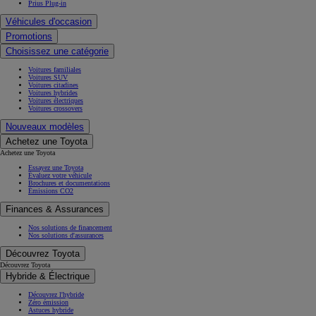
Prius Plug-in
Véhicules d'occasion
Promotions
Choisissez une catégorie
Voitures familiales
Voitures SUV
Voitures citadines
Voitures hybrides
Voitures électriques
Voitures crossovers
Nouveaux modèles
Achetez une Toyota
Achetez une Toyota
Essayez une Toyota
Évaluez votre véhicule
Brochures et documentations
Émissions CO2
Finances & Assurances
Nos solutions de financement
Nos solutions d'assurances
Découvrez Toyota
Découvrez Toyota
Hybride & Électrique
Découvrez l'hybride
Zéro émission
Astuces hybride