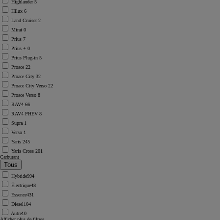
Highlander
5
Hilux
6
Land Cruiser
2
Mirai
0
Prius
7
Prius +
0
Prius Plug-in
5
Proace
22
Proace City
32
Proace City Verso
22
Proace Verso
8
RAV4
66
RAV4 PHEV
8
Supra
1
Verso
1
Yaris
245
Yaris Cross
201
Carburant
Hybride
994
Électrique
48
Essence
431
Diesel
104
Autre
10
Afficher plus de filtres