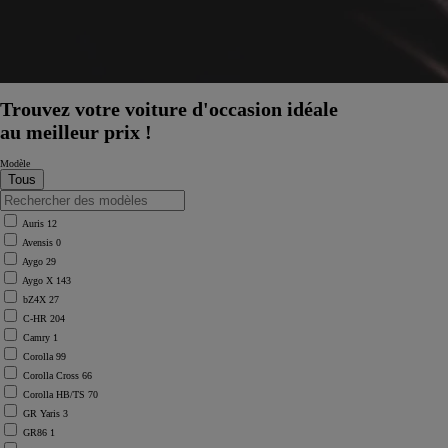
Trouvez votre voiture d'occasion idéale
au meilleur prix !
Modèle
Auris
12
Avensis
0
Aygo
29
Aygo X
143
bZ4X
27
C-HR
204
Camry
1
Corolla
99
Corolla Cross
66
Corolla HB/TS
70
GR Yaris
3
GR86
1