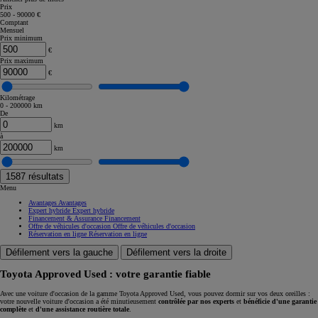
Prix
500 - 90000 €
Comptant
Mensuel
Prix minimum
€
Prix maximum
€
Kilométrage
0 - 200000 km
De
km
à
km
1587
résultats
Menu
Avantages
Avantages
Expert hybride
Expert hybride
Financement & Assurance
Financement
Offre de véhicules d'occasion
Offre de véhicules d'occasion
Réservation en ligne
Réservation en ligne
Défilement vers la gauche
Défilement vers la droite
Toyota Approved Used : votre garantie fiable
Avec une voiture d'occasion de la gamme Toyota Approved Used, vous pouvez dormir sur vos deux oreilles :
votre nouvelle voiture d'occasion a été minutieusement
contrôlée par nos experts
et
bénéficie d'une garantie
complète
et
d'une assistance routière totale
.