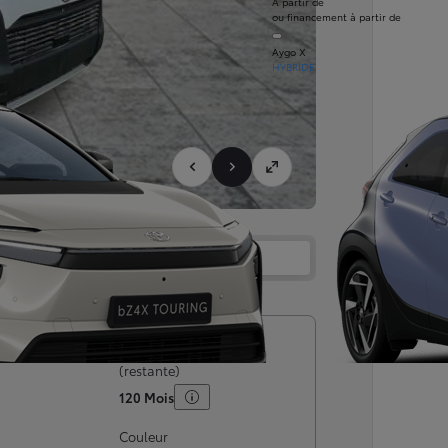
À partir de
ou financement à partir de
Aygo X
HYBRIDE
Services
Concession
rculation
Garantie maximale
(restante)
120 Mois
Couleur