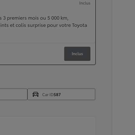
Inclus
s 3 premiers mois ou 5 000 km,
ints et colis surprise pour votre Toyota
Inclus
Car ID
587
À partir de
ou financement à partir de