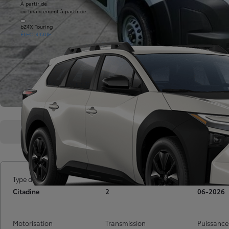
À partir de
ou financement à partir de
bZ4X Touring
ÉLECTRIQUE
Présentation
Caractéristiques
Type de voiture
Nombre de portes
Mise en ci
Citadine
2
06-2026
Motorisation
Transmission
Puissance