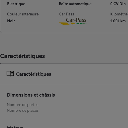
Electrique
Boîte automatique
0 CV Din
À partir de
ou financement à partir de
Couleur intérieure
Car Pass
Kilométra
Toyota C-HR
Noir
1.001 km
HYBRIDE
Download
Caractéristiques
Caractéristiques
Dimensions et châssis
Nombre de portes
Nombre de places
Moteur