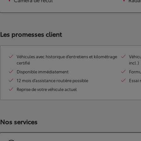
Les promesses client
Véhicules avec historique d’entretiens et kilométrage
Véhicu
certifié
incl.)
Disponible immédiatement
Formu
12 mois d’assistance routière possible
Essai 
Reprise de votre véhicule actuel
Nos services
À partir de
ou financement à partir de