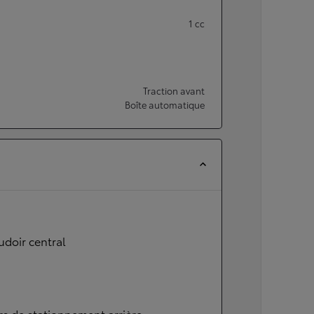
1
cc
Traction avant
Boîte automatique
doir central
s de stationnement arrière