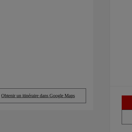
ou financement à partir de
HILUX
ÉLECTRIQUE
Obtenir un itinéraire dans Google Maps
(Opens in new tab)