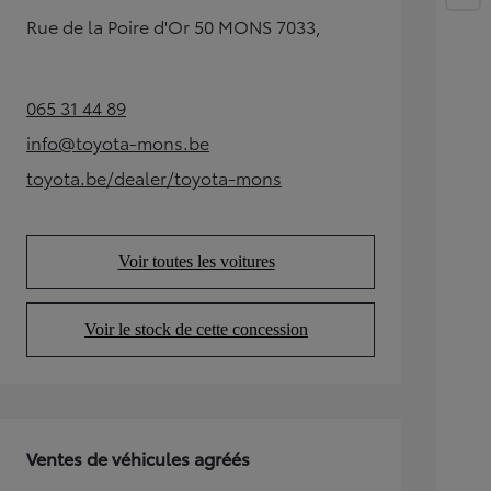
Rue de la Poire d'Or 50 MONS 7033,
Corolla Touring Sports
HYBRIDE
065 31 44 89
(Opens in new tab)
info@toyota-mons.be
(Opens in new tab)
toyota.be/dealer/toyota-mons
(Opens in new tab)
Voir toutes les voitures
(Opens in new tab)
Voir le stock de cette concession
(Opens in new tab)
À partir de
Ventes de véhicules agréés
ou financement à partir de