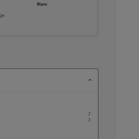
Blanc
À partir de
ou financement à partir de
ge
Yaris Cross
HYBRIDE
2
3