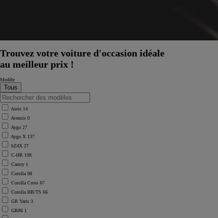
Trouvez votre voiture d'occasion idéale
au meilleur prix !
Modèle
Auris
14
Avensis
0
Aygo
27
Aygo X
137
bZ4X
27
C-HR
198
Camry
1
Corolla
98
Corolla Cross
67
Corolla HB/TS
66
GR Yaris
3
GR86
1