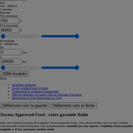
Prix
500 - 90000 €
Comptant
Mensuel
Prix minimum
€
Prix maximum
€
Kilométrage
0 - 200000 km
De
km
à
km
1558
résultats
Menu
Avantages
Avantages
Expert hybride
Expert hybride
Financement & Assurance
Financement
Offre de véhicules d'occasion
Offre de véhicules d'occasion
Réservation en ligne
Réservation en ligne
Défilement vers la gauche
Défilement vers la droite
Toyota Approved Used : votre garantie fiable
Avec une voiture d'occasion de la gamme Toyota Approved Used, vous pouvez dormir sur vos deux oreilles :
votre nouvelle voiture d'occasion a été minutieusement
contrôlée par nos experts
et
bénéficie d'une garantie
complète
et
d'une assistance routière totale
.