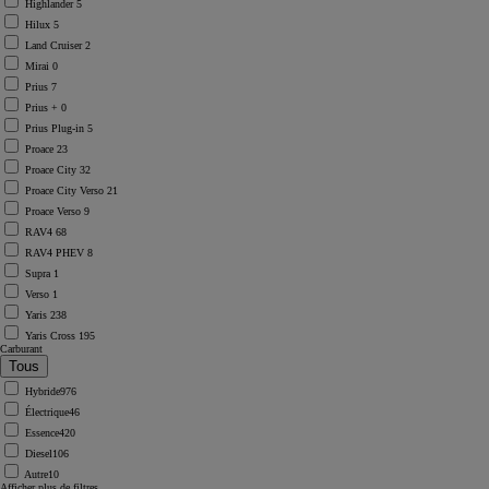
Highlander
5
Hilux
5
Land Cruiser
2
Mirai
0
Prius
7
Prius +
0
Prius Plug-in
5
Proace
23
Proace City
32
Proace City Verso
21
Proace Verso
9
RAV4
68
RAV4 PHEV
8
Supra
1
Verso
1
Yaris
238
Yaris Cross
195
Carburant
Hybride
976
Électrique
46
Essence
420
Diesel
106
Autre
10
Afficher plus de filtres