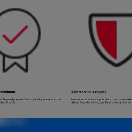
ou financement à partir de
HILUX
ÉLECTRIQUE
s minimum
Assurance tous risques
on Toyota Approved Used vous est proposé avec une
Assurez votre voiture auprès de ceux qui la connai
moins 12 mois.
offrons l'une des couvertures les plus complètes du