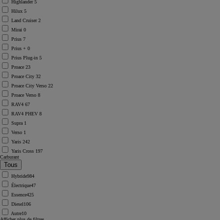
Highlander
5
Hilux
5
Land Cruiser
2
Mirai
0
Prius
7
Prius +
0
Prius Plug-in
5
Proace
23
Proace City
32
Proace City Verso
22
Proace Verso
8
RAV4
67
RAV4 PHEV
8
Supra
1
Verso
1
Yaris
242
Yaris Cross
197
Carburant
Hybride
984
Électrique
47
Essence
425
Diesel
106
Autre
10
Afficher plus de filtres