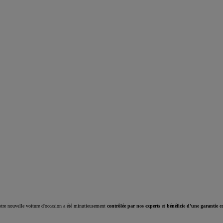
Corolla Cross
HYBRIDE
tre nouvelle voiture d'occasion a été minutieusement
contrôlée par nos experts
et
bénéficie d'une garantie c
À partir de