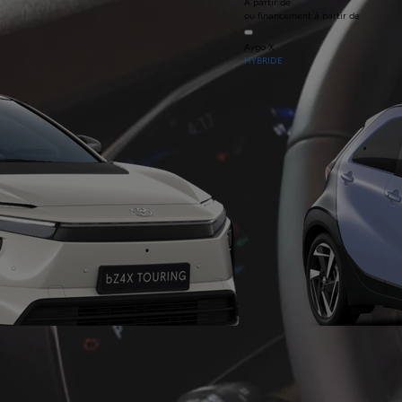
À partir de
ou financement à partir de
Aygo X
HYBRIDE