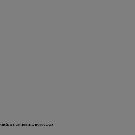
omplète
et
d'une assistance routière totale
.