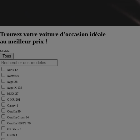
Trouvez votre voiture d'occasion idéale
au meilleur prix !
Modèle
Auris
12
Avensis
0
Aygo
28
Aygo X
138
bZ4X
27
C-HR
201
Camry
1
Corolla
99
Corolla Cross
64
Corolla HB/TS
70
À partir de
GR Yaris
3
ou financement à partir de
GR86
1