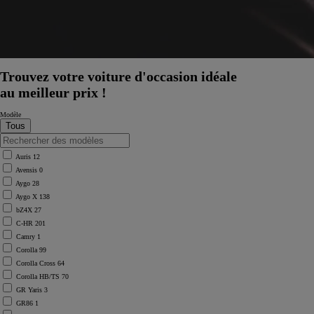
Trouvez votre voiture d'occasion idéale
au meilleur prix !
Modèle
Auris
12
Avensis
0
Aygo
28
Aygo X
138
bZ4X
27
C-HR
201
Camry
1
Corolla
99
Corolla Cross
64
Corolla HB/TS
70
GR Yaris
3
GR86
1