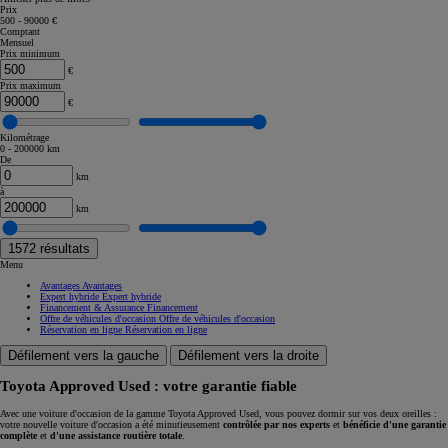
Prix
500 - 90000 €
Comptant
Mensuel
Prix minimum
€
Prix maximum
€
Kilométrage
0 - 200000 km
De
km
à
km
1572
résultats
Menu
Avantages
Avantages
Expert hybride
Expert hybride
Financement & Assurance
Financement
Offre de véhicules d'occasion
Offre de véhicules d'occasion
Réservation en ligne
Réservation en ligne
Défilement vers la gauche
Défilement vers la droite
Toyota Approved Used : votre garantie fiable
Avec une voiture d'occasion de la gamme Toyota Approved Used, vous pouvez dormir sur vos deux oreilles :
votre nouvelle voiture d'occasion a été minutieusement
contrôlée par nos experts
et
bénéficie d'une garantie
complète
et
d'une assistance routière totale
.