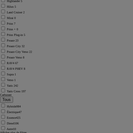
Highlander
5
Hilux
5
Land Cruiser
2
Mirai
0
Prius
7
Prius +
0
Prius Plug-in
5
Proace
23
Proace City
32
Proace City Verso
22
Proace Verso
8
RAV4
67
RAV4 PHEV
8
Supra
1
Verso
1
Yaris
242
Yaris Cross
197
Carburant
Hybride
984
Électrique
47
Essence
425
Diesel
106
Autre
10
Afficher plus de filtres