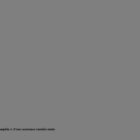
omplète
et
d'une assistance routière totale
.