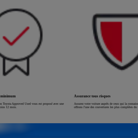
ou financement à partir de
HILUX
ÉLECTRIQUE
s minimum
Assurance tous risques
on Toyota Approved Used vous est proposé avec une
Assurez votre voiture auprès de ceux qui la connai
moins 12 mois.
offrons l'une des couvertures les plus complètes du