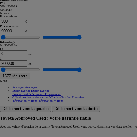
Prix
500 - 90000 €
Corolla Touring Sports
Comptant
HYBRIDE
Mensuel
Prix minimum
€
Prix maximum
€
Kilométrage
0 - 200000 km
De
km
à
km
1577
résultats
Menu
Avantages
Avantages
Expert hybride
Expert hybride
Financement & Assurance
Financement
Offre de véhicules d'occasion
Offre de véhicules d'occasion
Réservation en ligne
Réservation en ligne
Défilement vers la gauche
Défilement vers la droite
Toyota Approved Used : votre garantie fiable
À partir de
Avec une voiture d'occasion de la gamme Toyota Approved Used, vous pouvez dormir sur vos deux oreilles : vo
ou financement à partir de