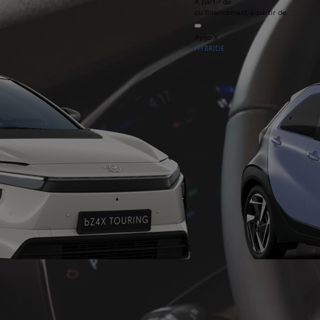
À partir de
ou financement à partir de
Aygo X
HYBRIDE