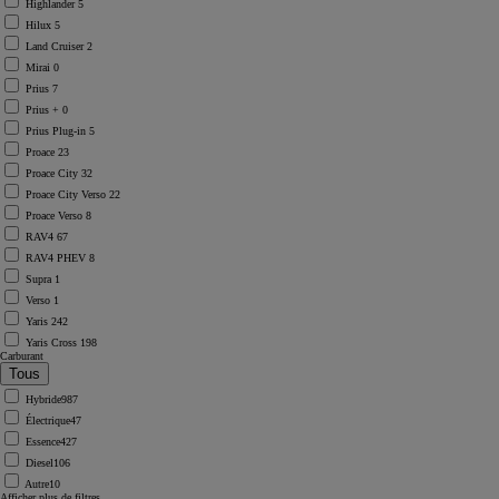
Highlander
5
Hilux
5
Land Cruiser
2
Mirai
0
Prius
7
Prius +
0
Prius Plug-in
5
Proace
23
Proace City
32
Proace City Verso
22
Proace Verso
8
RAV4
67
RAV4 PHEV
8
Supra
1
Verso
1
Yaris
242
Yaris Cross
198
Carburant
Hybride
987
Électrique
47
Essence
427
Diesel
106
Autre
10
Afficher plus de filtres