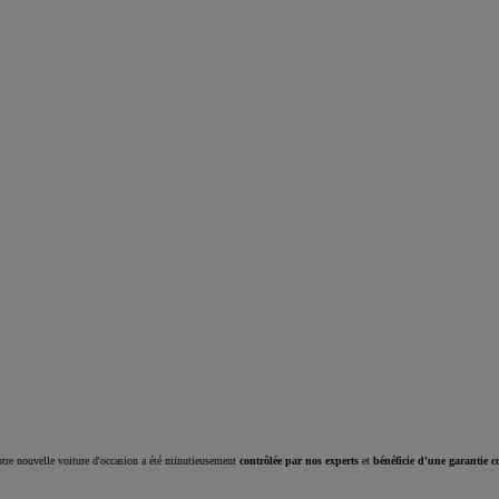
Corolla Cross
HYBRIDE
tre nouvelle voiture d'occasion a été minutieusement
contrôlée par nos experts
et
bénéficie d'une garantie c
À partir de