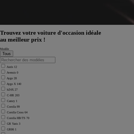
Trouvez votre voiture d'occasion idéale
au meilleur prix !
Modèle
Auris
12
Avensis
0
Aygo
28
Aygo X
140
bZ4X
27
C-HR
203
Camry
1
Corolla
99
Corolla Cross
64
Corolla HB/TS
70
À partir de
GR Yaris
3
ou financement à partir de
GR86
1