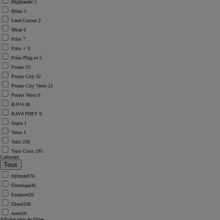
Highlander
5
Hilux
5
Land Cruiser
2
Mirai
0
Prius
7
Prius +
0
Prius Plug-in
5
Proace
23
Proace City
32
Proace City Verso
21
Proace Verso
9
RAV4
68
RAV4 PHEV
8
Supra
1
Verso
1
Yaris
238
Yaris Cross
195
Carburant
Hybride
976
Électrique
46
Essence
420
Diesel
106
Autre
10
Afficher plus de filtres