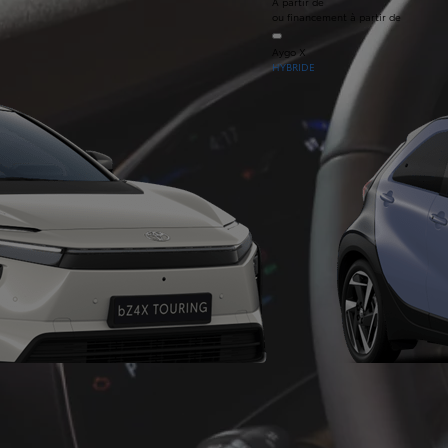
À partir de
ou financement à partir de
Aygo X
HYBRIDE