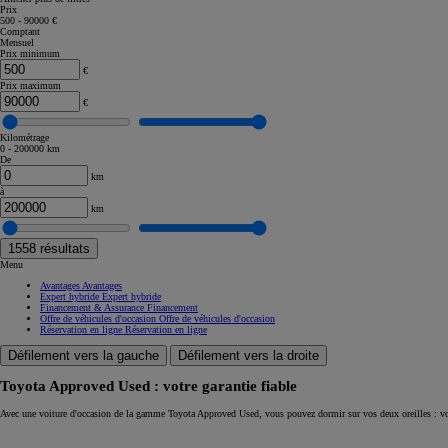
Prix
500 - 90000 €
Corolla Touring Sports
Comptant
HYBRIDE
Mensuel
Prix minimum
€
Prix maximum
€
Kilométrage
0 - 200000 km
De
km
à
km
1558
résultats
Menu
Avantages
Avantages
Expert hybride
Expert hybride
Financement & Assurance
Financement
Offre de véhicules d'occasion
Offre de véhicules d'occasion
Réservation en ligne
Réservation en ligne
Défilement vers la gauche
Défilement vers la droite
Toyota Approved Used : votre garantie fiable
À partir de
Avec une voiture d'occasion de la gamme Toyota Approved Used, vous pouvez dormir sur vos deux oreilles : vo
ou financement à partir de