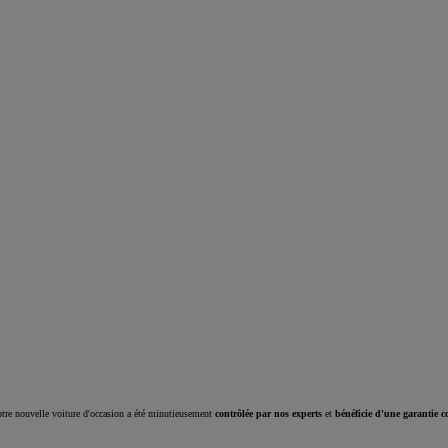
Corolla Cross
HYBRIDE
tre nouvelle voiture d'occasion a été minutieusement
contrôlée par nos experts
et
bénéficie d'une garantie c
À partir de