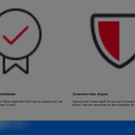
ou financement à partir de
HILUX
ÉLECTRIQUE
s minimum
Assurance tous risques
on Toyota Approved Used vous est proposé avec une
Assurez votre voiture auprès de ceux qui la connai
moins 12 mois.
offrons l'une des couvertures les plus complètes du