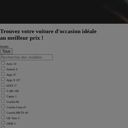
Trouvez votre voiture d'occasion idéale
au meilleur prix !
Modèle
Auris
14
Avensis
0
Aygo
27
Aygo X
137
bZ4X
27
C-HR
198
Camry
1
Corolla
98
Corolla Cross
67
Corolla HB/TS
66
À partir de
GR Yaris
3
ou financement à partir de
GR86
1