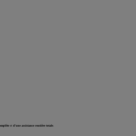
omplète
et
d'une assistance routière totale
.