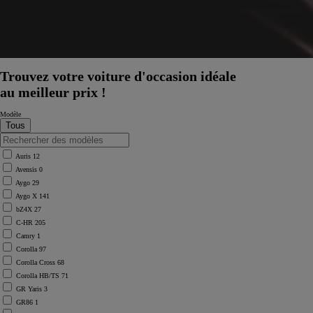
Trouvez votre voiture d'occasion idéale
au meilleur prix !
Modèle
Auris
12
Avensis
0
Aygo
29
Aygo X
141
bZ4X
27
C-HR
205
Camry
1
Corolla
97
Corolla Cross
68
Corolla HB/TS
71
GR Yaris
3
GR86
1