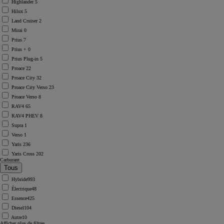
Highlander
5
Hilux
5
Land Cruiser
2
Mirai
0
Prius
7
Prius +
0
Prius Plug-in
5
Proace
22
Proace City
32
Proace City Verso
23
Proace Verso
8
RAV4
65
RAV4 PHEV
8
Supra
1
Verso
1
Yaris
236
Yaris Cross
202
Carburant
Hybride
993
Électrique
48
Essence
425
Diesel
104
Autre
10
Afficher plus de filtres