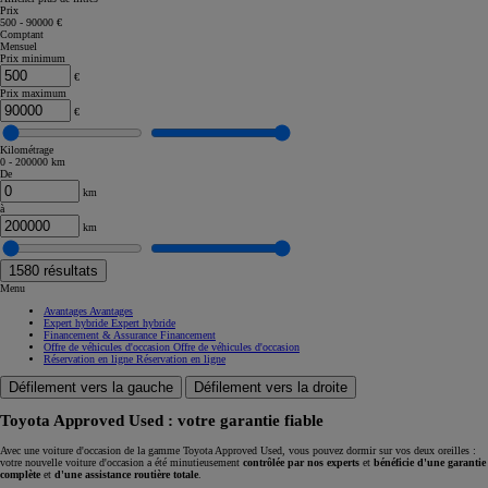
Prix
500 - 90000 €
Comptant
Mensuel
Prix minimum
€
Prix maximum
€
Kilométrage
0 - 200000 km
De
km
à
km
1580
résultats
Menu
Avantages
Avantages
Expert hybride
Expert hybride
Financement & Assurance
Financement
Offre de véhicules d'occasion
Offre de véhicules d'occasion
Réservation en ligne
Réservation en ligne
Défilement vers la gauche
Défilement vers la droite
Toyota Approved Used : votre garantie fiable
Avec une voiture d'occasion de la gamme Toyota Approved Used, vous pouvez dormir sur vos deux oreilles :
votre nouvelle voiture d'occasion a été minutieusement
contrôlée par nos experts
et
bénéficie d'une garantie
complète
et
d'une assistance routière totale
.