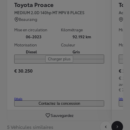
Toyota Proace
Toy
MEDIUM 2.0D 140hp MT MPV 8 PLACES
Active
Beauraing
BEG
Mise en circulation
Kilométrage
Mise e
06-2023
92.192 km
Motorisation
Couleur
Motori
Diesel
Gris
Charger plus
€ 30.250
€ 29
€ 35
avec 
€ 7.8
Détails
Détails
Contactez la concession
Sauvegardez
5 Véhicules similaires