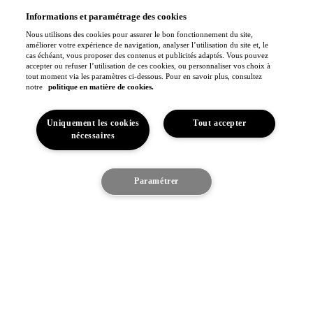
Projets de mobilité
Athlètes
Informations et paramétrage des cookies
Toyota Gazoo Racing
Nous utilisons des cookies pour assurer le bon fonctionnement du site,
améliorer votre expérience de navigation, analyser l’utilisation du site et, le
Toyota GR Sport
cas échéant, vous proposer des contenus et publicités adaptés. Vous pouvez
Dakar Rally
WRC - Championnat du monde des rallyes
accepter ou refuser l’utilisation de ces cookies, ou personnaliser vos choix à
WEC - Championnat du monde d'endurance FIA
tout moment via les paramètres ci-dessous. Pour en savoir plus, consultez
GR H2 Racing Concept
notre
politique en matière de cookies.
This is Toyota
Toyota Belgium
Uniquement les cookies
Tout accepter
Espace
Pourquoi Toyota
nécessaires
Confort du véhicule
Toyota en Europe
Je suis intéressé
Fabriqué en Europe
Paramétrer
Toyota vision & philosophie
Notre engagement
Découvrez le véhicule
Toyota Motor Europe
Jobs
(S'ouvre dans une nouvelle fenêtre)
Sponsoring
Contact & Infos
Contact & Infos
Trouvez un concessionnaire
Rendez-vous entretien
Rendez-vous en concession
(S'ouvre dans une nouvelle fenêtre)
Contactez-nous
Nos concessionnaires
Support (FAQ)