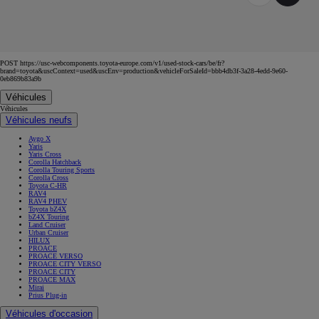
POST https://usc-webcomponents.toyota-europe.com/v1/used-stock-cars/be/fr?
brand=toyota&uscContext=used&uscEnv=production&vehicleForSaleId=bbb4db3f-3a28-4edd-9e60-
0eb869b83a9b
Véhicules
Véhicules
Véhicules neufs
Aygo X
Yaris
Yaris Cross
Corolla Hatchback
Corolla Touring Sports
Corolla Cross
Toyota C-HR
RAV4
RAV4 PHEV
Toyota bZ4X
bZ4X Touring
Land Cruiser
Urban Cruiser
HILUX
PROACE
PROACE VERSO
PROACE CITY VERSO
PROACE CITY
PROACE MAX
Mirai
Prius Plug-in
Véhicules d'occasion