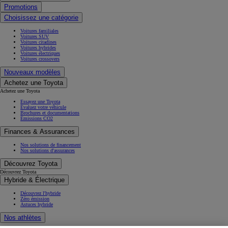
Promotions
Choisissez une catégorie
Voitures familiales
Voitures SUV
Voitures citadines
Voitures hybrides
Voitures électriques
Voitures crossovers
Nouveaux modèles
Achetez une Toyota
Achetez une Toyota
Essayez une Toyota
Évaluez votre véhicule
Brochures et documentations
Émissions CO2
Finances & Assurances
Nos solutions de financement
Nos solutions d'assurances
Découvrez Toyota
Découvrez Toyota
Hybride & Électrique
Découvrez l'hybride
Zéro émission
Astuces hybride
Nos athlètes