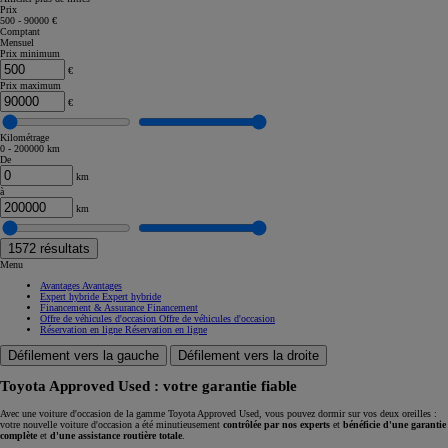
Prix
500 - 90000 €
Comptant
Mensuel
Prix minimum
€
Prix maximum
€
Kilométrage
0 - 200000 km
De
km
à
km
1572
résultats
Menu
Avantages
Avantages
Expert hybride
Expert hybride
Financement & Assurance
Financement
Offre de véhicules d'occasion
Offre de véhicules d'occasion
Réservation en ligne
Réservation en ligne
Défilement vers la gauche
Défilement vers la droite
Toyota Approved Used : votre garantie fiable
Avec une voiture d'occasion de la gamme Toyota Approved Used, vous pouvez dormir sur vos deux oreilles :
votre nouvelle voiture d'occasion a été minutieusement
contrôlée par nos experts
et
bénéficie d'une garantie
complète
et
d'une assistance routière totale
.