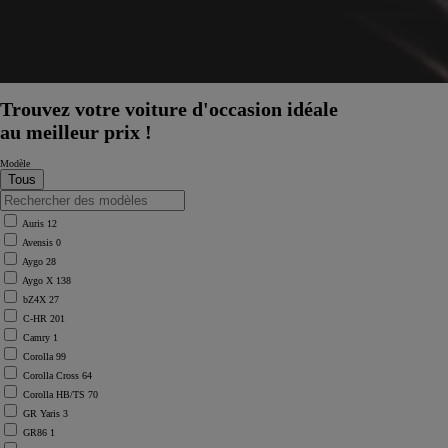
Trouvez votre voiture d'occasion idéale
au meilleur prix !
Modèle
Auris
12
Avensis
0
Aygo
28
Aygo X
138
bZ4X
27
C-HR
201
Camry
1
Corolla
99
Corolla Cross
64
Corolla HB/TS
70
GR Yaris
3
GR86
1