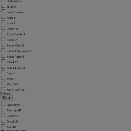
Highlander
5
Hilux
5
Land Cruiser
2
Mirai
0
Prius
7
Prius +
0
Prius Plug-in
5
Proace
23
Proace City
32
Proace City Verso
22
Proace Verso
8
RAV4
67
RAV4 PHEV
8
Supra
1
Verso
1
Yaris
242
Yaris Cross
197
Carburant
Hybride
984
Électrique
47
Essence
425
Diesel
106
Autre
10
Afficher plus de filtres